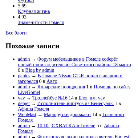
Футбол
5.69
Клубная жизнь
4.93
Знаменитости Гомеля
Все блоги
Похожие записи
admin
→
Форум мебельщиков в Гомеле соберёт
новый производитель из Советского района 18 марта
0
в
Blog by admin
panics
→
В Гомеле Nissan GT-R попал в аварию и
загорелся
0
в
Авто
admin
→
Январские поощрения
1
в
Помощь по сайту
LiveGomel
vav
→
Троллейбус №16
14
в
Блог им. vav
denjer
→
Исполнитель-виртуоз из Венесуэлы
1
в
Афиша Гомеля
WebMast
→
Маршрутки дорожают
14
в
Транспорт
Гомеля
admin
→
10.10 | СХВАТКА в Гомеле
5
в
Афиша
Гомеля
admin
→
Фотоконкурс выиграл пользователь For_est