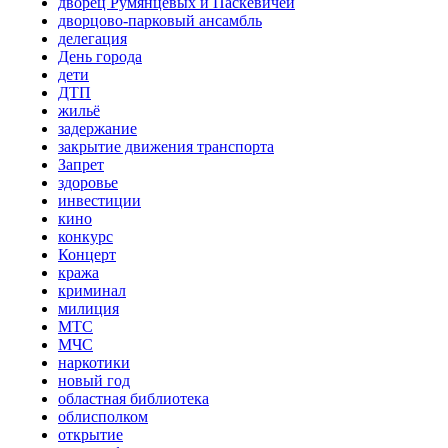
дворец Румянцевых и Паскевичей
дворцово-парковый ансамбль
делегация
День города
дети
ДТП
жильё
задержание
закрытие движения транспорта
Запрет
здоровье
инвестиции
кино
конкурс
Концерт
кража
криминал
милиция
МТС
МЧС
наркотики
новый год
областная библиотека
облисполком
открытие