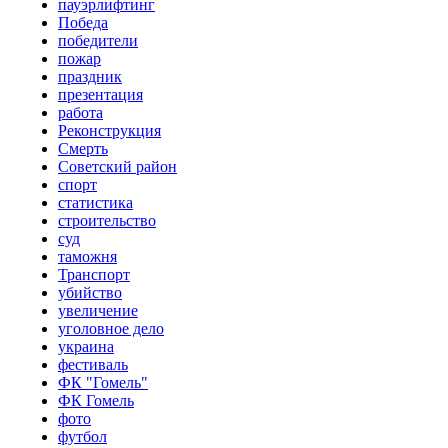
пауэрлифтинг
Победа
победители
пожар
праздник
презентация
работа
Реконструкция
Смерть
Советский район
спорт
статистика
строительство
суд
таможня
Транспорт
убийство
увеличение
уголовное дело
украина
фестиваль
ФК "Гомель"
ФК Гомель
фото
футбол