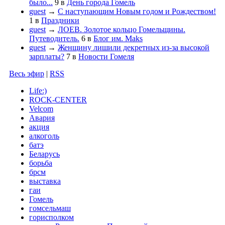
было...
9
в
День города Гомель
guest
→
С наступающим Новым годом и Рождеством!
1
в
Праздники
guest
→
ЛОЕВ. Золотое кольцо Гомельщины.
Путеводитель.
6
в
Блог им. Maks
guest
→
Женщину лишили декретных из-за высокой
зарплаты?
7
в
Новости Гомеля
Весь эфир
|
RSS
Life:)
ROCK-CENTER
Velcom
Авария
акция
алкоголь
батэ
Беларусь
борьба
брсм
выставка
гаи
Гомель
гомсельмаш
горисполком