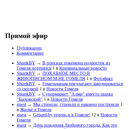
Прямой эфир
Публикации
Комментарии
ShurikBY
→
В поисках покемона подросток из
Гомеля потерялся
1
в
Криминальные новости
ShurikBY
→
ПОХАБНОЕ МЕСТО В
ЖИВОПИСНОМ М-НЕ ГОМЕЛЯ
1
в
Фотофакт
ShurikBY
→
Гомельчанам предлагают закодироваться
со скидкой
1
в
Новости Гомеля
ShurikBY
→
Супермаркет "Алми" вместо рынка
"Быховский"
1
в
Новости Гомеля
guest
→
Мы строили, строили и наконец построили
1
в
Жильё в Гомеле
guest
→
Gepard.by теперь и в Гомеле!
12
в
Новости
Гомеля
guest
→
День рождения Любимого города. Как это