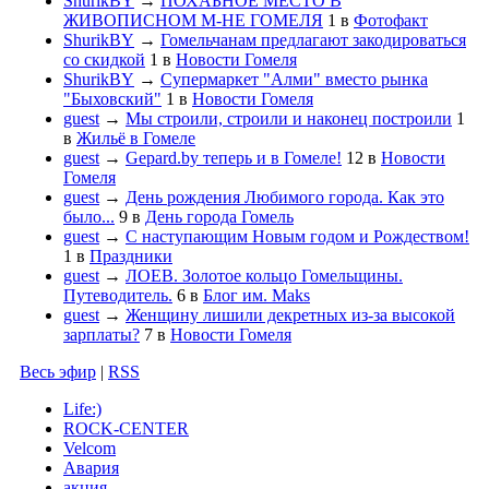
ShurikBY
→
ПОХАБНОЕ МЕСТО В
ЖИВОПИСНОМ М-НЕ ГОМЕЛЯ
1
в
Фотофакт
ShurikBY
→
Гомельчанам предлагают закодироваться
со скидкой
1
в
Новости Гомеля
ShurikBY
→
Супермаркет "Алми" вместо рынка
"Быховский"
1
в
Новости Гомеля
guest
→
Мы строили, строили и наконец построили
1
в
Жильё в Гомеле
guest
→
Gepard.by теперь и в Гомеле!
12
в
Новости
Гомеля
guest
→
День рождения Любимого города. Как это
было...
9
в
День города Гомель
guest
→
С наступающим Новым годом и Рождеством!
1
в
Праздники
guest
→
ЛОЕВ. Золотое кольцо Гомельщины.
Путеводитель.
6
в
Блог им. Maks
guest
→
Женщину лишили декретных из-за высокой
зарплаты?
7
в
Новости Гомеля
Весь эфир
|
RSS
Life:)
ROCK-CENTER
Velcom
Авария
акция