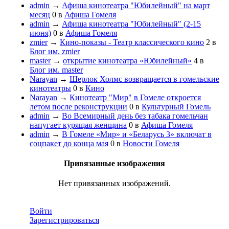
admin
→
Афиша кинотеатра "Юбилейный" на март
месяц
0
в
Афиша Гомеля
admin
→
Афиша кинотеатра "Юбилейный" (2-15
июня)
0
в
Афиша Гомеля
zmier
→
Кино-показы - Театр классического кино
2
в
Блог им. zmier
master
→
открытие кинотеатра «Юбилейный»
4
в
Блог им. master
Narayan
→
Шерлок Холмс возвращается в гомельские
кинотеатры
0
в
Кино
Narayan
→
Кинотеатр "Мир" в Гомеле откроется
летом после реконструкции
0
в
Культурный Гомель
admin
→
Во Всемирный день без табака гомельчан
напугает курящая женщина
0
в
Афиша Гомеля
admin
→
В Гомеле «Мир» и «Беларусь 3» включат в
соцпакет до конца мая
0
в
Новости Гомеля
Привязанные изображения
Нет привязанных изображений.
Войти
Зарегистрироваться