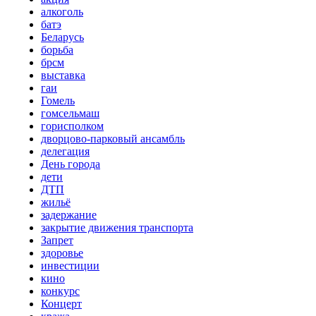
алкоголь
батэ
Беларусь
борьба
брсм
выставка
гаи
Гомель
гомсельмаш
горисполком
дворцово-парковый ансамбль
делегация
День города
дети
ДТП
жильё
задержание
закрытие движения транспорта
Запрет
здоровье
инвестиции
кино
конкурс
Концерт