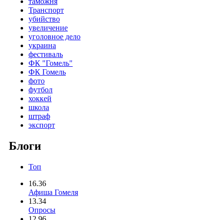
таможня
Транспорт
убийство
увеличение
уголовное дело
украина
фестиваль
ФК "Гомель"
ФК Гомель
фото
футбол
хоккей
школа
штраф
экспорт
Блоги
Топ
16.36
Афиша Гомеля
13.34
Опросы
12.96