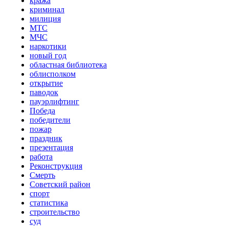
кража
криминал
милиция
МТС
МЧС
наркотики
новый год
областная библиотека
облисполком
открытие
паводок
пауэрлифтинг
Победа
победители
пожар
праздник
презентация
работа
Реконструкция
Смерть
Советский район
спорт
статистика
строительство
суд