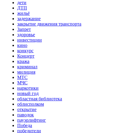
дети
ДТП
жильё
задержание
закрытие движения транспорта
Запрет
здоровье
инвестиции
кино
конкурс
Концерт
кража
криминал
милиция
МТС
МЧС
наркотики
новый год
областная библиотека
облисполком
открытие
паводок
пауэрлифтинг
Победа
победители