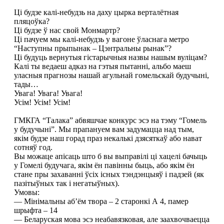
Ці будзе калі-небудзь на даху цырка верталётная
пляцоўка?
Ці будзе ў нас свой Монмартр?
Ці пачуем мы калі-небудзь у вагоне ўласнага метро
“Наступны прыпынак – Цэнтральны рынак”?
Ці будуць вернутыя гістарычныя назвы нашым вуліцам?
Калі ты ведаеш адказ на гэтыя пытанні, альбо маеш
уласныя прагнозы нашай агульнай гомельскай будучыні,
тады…
Увага! Увага! Увага!
Усім! Усім! Усім!
ГМКГА “Талака” абвяшчае конкурс эсэ на тэму “Гомель
у будучыні”. Мы прапануем вам задумацца над тым,
якім будзе наш горад праз некалькі дзясяткаў або нават
сотняў год.
Вы можаце апісаць што б вы выправілі ці хацелі бачыць
у Гомелі будучага, якім ён павінны быць, або якім ён
стане пры захаванні ўсіх існых тэндэнцыяў і падзей (як
пазітыўных так і негатыўных).
Умовы:
— Мінімальны аб’ём твора – 2 старонкі А 4, памер
шрыфта – 14
— Беларуская мова эсэ неабавязковая, але заахвочваецца