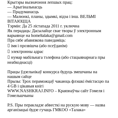
Крытэры вызначэння лепшых прац:
— Арыгінальнасць
— Прадуманасць
— Малюнкі, планы, здымкі, відэа і інш. ВЕЛЬМІ
ВІТАЮЦЦА
Тэрмін: Да 25 лістапада 2011 г. уключна
Як перадаць: Дасылайце свае творы ў электронным
варыянце на
homeltalaka@gmail.com
Пра сябе абавязкова паведаміць:
 імя і прозвішча (або псеўданім)
 электронны адрас
 нумар мабільнага тэлефона (або стацыянарнага пры
неабходнасці)
Працы ўдзельнікаў конкурса будуць змешчаны на
нашым сайце
Прызы: Трох пераможцаў чакаюць флэшкі ёмістасцю па
4 GB і цікавыя кнігі
WWW.NASHKRAJ.INFO – Краязнаўчы сайт Гомеля і
Гомельшчыны
P.S. Пры перакладзе абвесткі на рускую мову — назва
арганізацыі будзе гучаць ГМКОО «Талака»