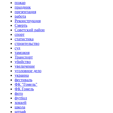
пожар
праздник
презентация
работа
Реконструкция
Смерть
Советский район
спорт
статистика
строительство
суд
таможня
Транспорт
убийство
увеличение
уголовное дело
украина
фестиваль
ФК "Гомель"
ФК Гомель
фото
футбол
хоккей
школа
штраф