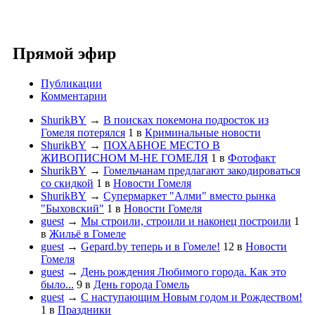
Прямой эфир
Публикации
Комментарии
ShurikBY
→
В поисках покемона подросток из
Гомеля потерялся
1
в
Криминальные новости
ShurikBY
→
ПОХАБНОЕ МЕСТО В
ЖИВОПИСНОМ М-НЕ ГОМЕЛЯ
1
в
Фотофакт
ShurikBY
→
Гомельчанам предлагают закодироваться
со скидкой
1
в
Новости Гомеля
ShurikBY
→
Супермаркет "Алми" вместо рынка
"Быховский"
1
в
Новости Гомеля
guest
→
Мы строили, строили и наконец построили
1
в
Жильё в Гомеле
guest
→
Gepard.by теперь и в Гомеле!
12
в
Новости
Гомеля
guest
→
День рождения Любимого города. Как это
было...
9
в
День города Гомель
guest
→
С наступающим Новым годом и Рождеством!
1
в
Праздники