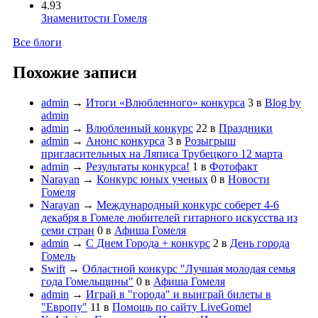
4.93
Знаменитости Гомеля
Все блоги
Похожие записи
admin
→
Итоги «Влюбленного» конкурса
3
в
Blog by
admin
admin
→
Влюбленный конкурс
22
в
Праздники
admin
→
Анонс конкурса
3
в
Розыгрыш
пригласительных на Ляписа Трубецкого 12 марта
admin
→
Результаты конкурса!
1
в
Фотофакт
Narayan
→
Конкурс юных ученых
0
в
Новости
Гомеля
Narayan
→
Международный конкурс соберет 4-6
декабря в Гомеле любителей гитарного искусства из
семи стран
0
в
Афиша Гомеля
admin
→
С Днем Города + конкурс
2
в
День города
Гомель
Swift
→
Областной конкурс "Лучшая молодая семья
года Гомельщины"
0
в
Афиша Гомеля
admin
→
Играй в "города" и выиграй билеты в
"Европу"
11
в
Помощь по сайту LiveGomel