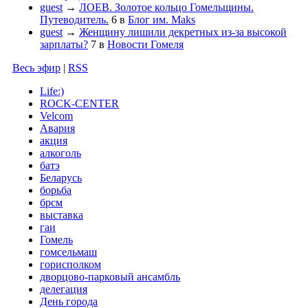
guest
→
ЛОЕВ. Золотое кольцо Гомельщины.
Путеводитель.
6
в
Блог им. Maks
guest
→
Женщину лишили декретных из-за высокой
зарплаты?
7
в
Новости Гомеля
Весь эфир
|
RSS
Life:)
ROCK-CENTER
Velcom
Авария
акция
алкоголь
батэ
Беларусь
борьба
брсм
выставка
гаи
Гомель
гомсельмаш
горисполком
дворцово-парковый ансамбль
делегация
День города