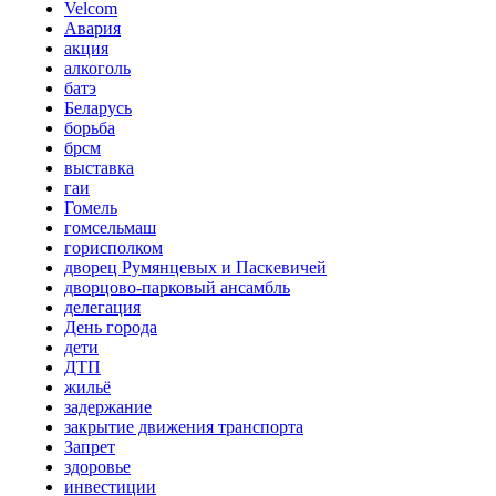
Velcom
Авария
акция
алкоголь
батэ
Беларусь
борьба
брсм
выставка
гаи
Гомель
гомсельмаш
горисполком
дворец Румянцевых и Паскевичей
дворцово-парковый ансамбль
делегация
День города
дети
ДТП
жильё
задержание
закрытие движения транспорта
Запрет
здоровье
инвестиции