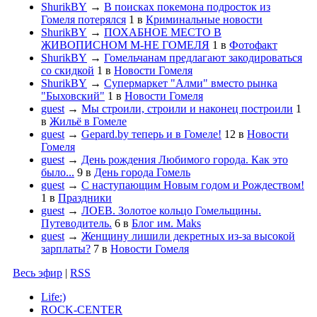
ShurikBY
→
В поисках покемона подросток из
Гомеля потерялся
1
в
Криминальные новости
ShurikBY
→
ПОХАБНОЕ МЕСТО В
ЖИВОПИСНОМ М-НЕ ГОМЕЛЯ
1
в
Фотофакт
ShurikBY
→
Гомельчанам предлагают закодироваться
со скидкой
1
в
Новости Гомеля
ShurikBY
→
Супермаркет "Алми" вместо рынка
"Быховский"
1
в
Новости Гомеля
guest
→
Мы строили, строили и наконец построили
1
в
Жильё в Гомеле
guest
→
Gepard.by теперь и в Гомеле!
12
в
Новости
Гомеля
guest
→
День рождения Любимого города. Как это
было...
9
в
День города Гомель
guest
→
С наступающим Новым годом и Рождеством!
1
в
Праздники
guest
→
ЛОЕВ. Золотое кольцо Гомельщины.
Путеводитель.
6
в
Блог им. Maks
guest
→
Женщину лишили декретных из-за высокой
зарплаты?
7
в
Новости Гомеля
Весь эфир
|
RSS
Life:)
ROCK-CENTER