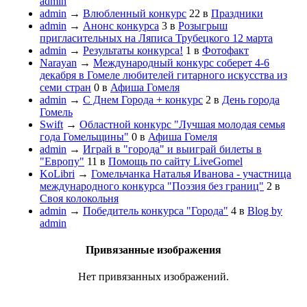
admin
admin
→
Влюбленный конкурс
22
в
Праздники
admin
→
Анонс конкурса
3
в
Розыгрыш
пригласительных на Ляписа Трубецкого 12 марта
admin
→
Результаты конкурса!
1
в
Фотофакт
Narayan
→
Международный конкурс соберет 4-6
декабря в Гомеле любителей гитарного искусства из
семи стран
0
в
Афиша Гомеля
admin
→
С Днем Города + конкурс
2
в
День города
Гомель
Swift
→
Областной конкурс "Лучшая молодая семья
года Гомельщины"
0
в
Афиша Гомеля
admin
→
Играй в "города" и выиграй билеты в
"Европу"
11
в
Помощь по сайту LiveGomel
KoLibri
→
Гомельчанка Наталья Иванова - участница
международного конкурса "Поэзия без границ"
2
в
Своя колокольня
admin
→
Победитель конкурса "Города"
4
в
Blog by
admin
Привязанные изображения
Нет привязанных изображений.