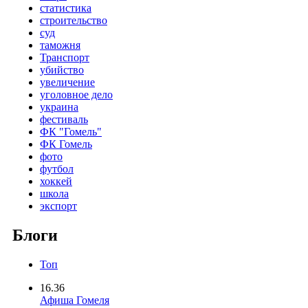
статистика
строительство
суд
таможня
Транспорт
убийство
увеличение
уголовное дело
украина
фестиваль
ФК "Гомель"
ФК Гомель
фото
футбол
хоккей
школа
экспорт
Блоги
Топ
16.36
Афиша Гомеля