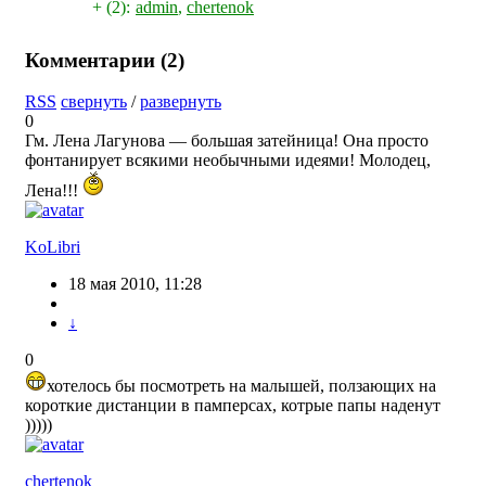
+ (2):
admin
,
chertenok
Комментарии (
2
)
RSS
свернуть
/
развернуть
0
Гм. Лена Лагунова — большая затейница! Она просто
фонтанирует всякими необычными идеями! Молодец,
Лена!!!
KoLibri
18 мая 2010, 11:28
↓
0
хотелось бы посмотреть на малышей, ползающих на
короткие дистанции в памперсах, котрые папы наденут
)))))
chertenok