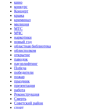
кино
конкурс
Концерт
кража
криминал
милиция
МТС
МЧС
наркотики
новый год
областная библиотека
облисполком
открытие
паводок
пауэрлифтинг
Победа
победители
пожар
праздник
презентация
работа
Реконструкция
Смерть
Советский район
спорт