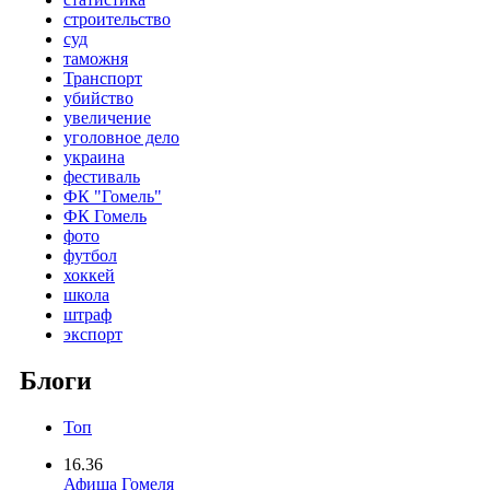
строительство
суд
таможня
Транспорт
убийство
увеличение
уголовное дело
украина
фестиваль
ФК "Гомель"
ФК Гомель
фото
футбол
хоккей
школа
штраф
экспорт
Блоги
Топ
16.36
Афиша Гомеля