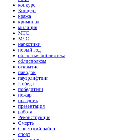
конкурс
Концерт
кража
криминал
милиция
МТС
МЧС
наркотики
новый год
областная библиотека
облисполком
открытие
паводок
пауэрлифтинг
Победа
победители
пожар
праздник
презентация
работа
Реконструкция
Смерть
Советский район
спорт
статистика