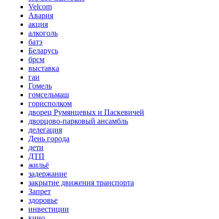
Velcom
Авария
акция
алкоголь
батэ
Беларусь
брсм
выставка
гаи
Гомель
гомсельмаш
горисполком
дворец Румянцевых и Паскевичей
дворцово-парковый ансамбль
делегация
День города
дети
ДТП
жильё
задержание
закрытие движения транспорта
Запрет
здоровье
инвестиции
кино