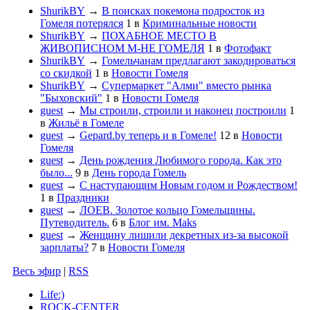
ShurikBY
→
В поисках покемона подросток из
Гомеля потерялся
1
в
Криминальные новости
ShurikBY
→
ПОХАБНОЕ МЕСТО В
ЖИВОПИСНОМ М-НЕ ГОМЕЛЯ
1
в
Фотофакт
ShurikBY
→
Гомельчанам предлагают закодироваться
со скидкой
1
в
Новости Гомеля
ShurikBY
→
Супермаркет "Алми" вместо рынка
"Быховский"
1
в
Новости Гомеля
guest
→
Мы строили, строили и наконец построили
1
в
Жильё в Гомеле
guest
→
Gepard.by теперь и в Гомеле!
12
в
Новости
Гомеля
guest
→
День рождения Любимого города. Как это
было...
9
в
День города Гомель
guest
→
С наступающим Новым годом и Рождеством!
1
в
Праздники
guest
→
ЛОЕВ. Золотое кольцо Гомельщины.
Путеводитель.
6
в
Блог им. Maks
guest
→
Женщину лишили декретных из-за высокой
зарплаты?
7
в
Новости Гомеля
Весь эфир
|
RSS
Life:)
ROCK-CENTER