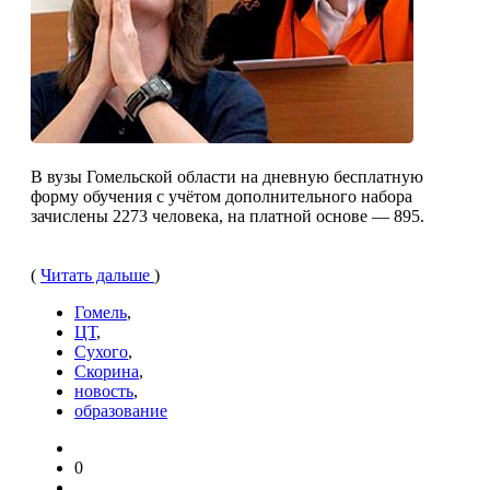
В вузы Гомельской области на дневную бесплатную
форму обуче­ния с учётом дополнительного на­бора
зачислены 2273 человека, на платной основе — 895.
(
Читать дальше
)
Гомель
,
ЦТ
,
Сухого
,
Скорина
,
новость
,
образование
0