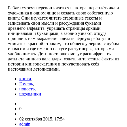
Ребята смогут перевоплотиться в ав­тора, переплётчика и
художника в одном лице и создать свою собственную
книгу. Они научатся читать старинные тексты и
записывать свои мысли и рассуждения буквами
древнего алфавита, украшать страницы яркими
инициалами и бук­вицами, а заодно узнают, откуда
приш­ли к нам выражения «делать чёрную ра­боту» и
«писать с красной строки», что общего у чернил с дубом
и квасом и где именно на гусе растут перья, которыми
удобно писать. Дети постарше смогут расшифровать
даты старинного кален­даря, узнать интересные факты из
исто­рии книгопечатания и почувствовать се­бя
настоящими летописцами.
книги
,
Гомель
,
новость
,
школьники
0
02 сентября 2015, 17:54
admin