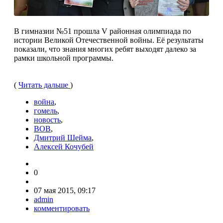
В гимназии №51 прошла V районная олимпиада по
исто­рии Великой Отечественной войны. Её результаты
показали, что знания многих ребят выходят далеко за
рамки школь­ной программы.
(
Читать дальше
)
война
,
гомель
,
новость
,
ВОВ
,
Дмитрий Шейма
,
Алексей Кочубей
0
07 мая 2015, 09:17
admin
комментировать