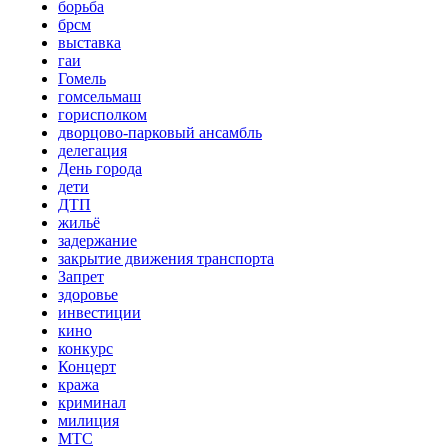
борьба
брсм
выставка
гаи
Гомель
гомсельмаш
горисполком
дворцово-парковый ансамбль
делегация
День города
дети
ДТП
жильё
задержание
закрытие движения транспорта
Запрет
здоровье
инвестиции
кино
конкурс
Концерт
кража
криминал
милиция
МТС