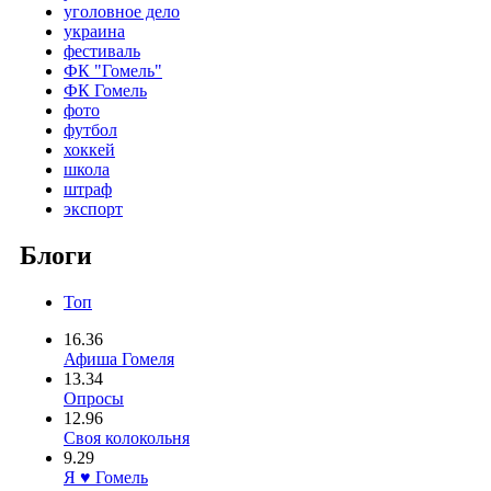
уголовное дело
украина
фестиваль
ФК "Гомель"
ФК Гомель
фото
футбол
хоккей
школа
штраф
экспорт
Блоги
Топ
16.36
Афиша Гомеля
13.34
Опросы
12.96
Своя колокольня
9.29
Я ♥ Гомель