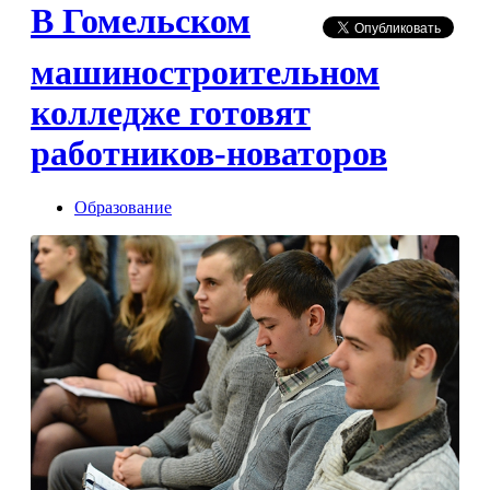
В Гомельском
машиностроительном
колледже готовят
работников-новаторов
Образование