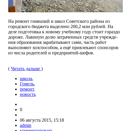
На ремонт гимназий и школ Советского райо­на из
городского бюдже­та выделено 200,2 млн рублей. На
деле подго­товка к новому учебному году стоит гораздо
доро­же. Львиную долю затра­ченных средств учрежде­
ния образования зараба­тывают сами, часть работ
выполняют хозспособом, а ещё привлекают спон­соров
из числа родителей и предприятий-шефов.
(
Читать дальше
)
школа
,
Гомель
,
ремонт
,
новость
0
06 августа 2015, 15:18
admin
комментировать