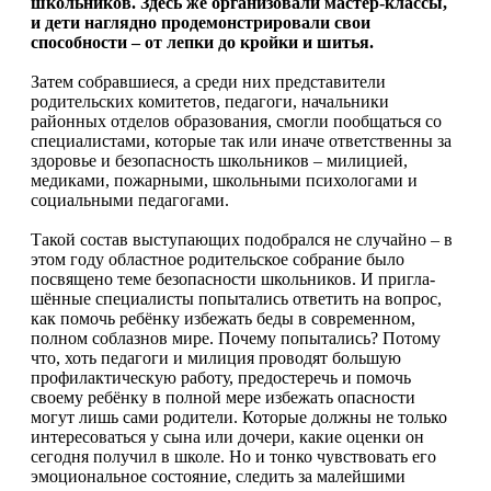
школьников. Здесь же организовали мастер-классы,
и дети наглядно продемонстрировали свои
способности – от лепки до кройки и шитья.
Затем собравшиеся, а среди них представители
родительских комитетов, педагоги, начальники
районных отделов образования, смогли пообщаться со
специалистами, которые так или иначе ответственны за
здоровье и безопасность школьников – милицией,
медиками, пожарными, школьными психологами и
социальными педагогами.
Такой состав выступающих подобрался не случайно – в
этом году областное родительское собрание было
посвящено теме безопасности школьников. И пригла­
шённые специалисты попытались ответить на вопрос,
как помочь ребёнку избежать беды в современном,
полном соблазнов мире. Почему попытались? Потому
что, хоть педагоги и милиция проводят большую
профилактическую работу, предостеречь и помочь
своему ребёнку в полной мере избежать опасности
могут лишь сами родители. Которые должны не только
интересоваться у сына или дочери, какие оценки он
сегодня получил в школе. Но и тонко чувствовать его
эмоциональное состояние, следить за малейшими