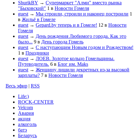
ShurikBY
→
Супермаркет "Алми" вместо рынка
"Быховский"
1
в
Новости Гомеля
guest
→
Мы строили, строили и наконец построили
1
в
Жильё в Гомеле
guest
→
Gepard.by теперь и в Гомеле!
12
в
Новости
Гомеля
guest
→
День рождения Любимого города. Как это
было...
9
в
День города Гомель
guest
→
С наступающим Новым годом и Рождеством!
1
в
Праздники
guest
→
ЛОЕВ. Золотое кольцо Гомельщины.
Путеводитель.
6
в
Блог им. Maks
guest
→
Женщину лишили декретных из-за высокой
зарплаты?
7
в
Новости Гомеля
Весь эфир
|
RSS
Life:)
ROCK-CENTER
Velcom
Авария
акция
алкоголь
батэ
Беларусь