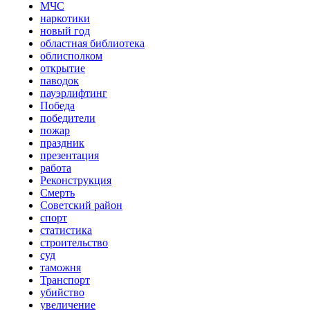
МЧС
наркотики
новый год
областная библиотека
облисполком
открытие
паводок
пауэрлифтинг
Победа
победители
пожар
праздник
презентация
работа
Реконструкция
Смерть
Советский район
спорт
статистика
строительство
суд
таможня
Транспорт
убийство
увеличение