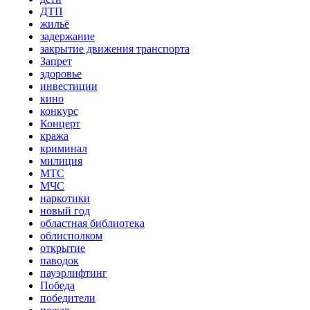
ДТП
жильё
задержание
закрытие движения транспорта
Запрет
здоровье
инвестиции
кино
конкурс
Концерт
кража
криминал
милиция
МТС
МЧС
наркотики
новый год
областная библиотека
облисполком
открытие
паводок
пауэрлифтинг
Победа
победители