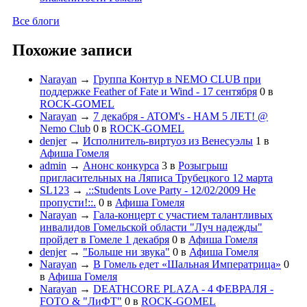
Все блоги
Похожие записи
Narayan
→
Группа Контур в NEMO CLUB при
поддержке Feather of Fate и Wind - 17 сентября
0
в
ROCK-GOMEL
Narayan
→
7 декабря - ATOM's - НАМ 5 ЛЕТ! @
Nemo Club
0
в
ROCK-GOMEL
denjer
→
Исполнитель-виртуоз из Венесуэлы
1
в
Афиша Гомеля
admin
→
Анонс конкурса
3
в
Розыгрыш
пригласительных на Ляписа Трубецкого 12 марта
SL123
→
.::Students Love Party - 12/02/2009 Не
пропусти!::.
0
в
Афиша Гомеля
Narayan
→
Гала-концерт с участием талантливых
инвалидов Гомельской области "Луч надежды"
пройдет в Гомеле 1 декабря
0
в
Афиша Гомеля
denjer
→
"Больше ни звука"
0
в
Афиша Гомеля
Narayan
→
В Гомель едет «Шальная Императрица»
0
в
Афиша Гомеля
Narayan
→
DEATHCORE PLAZA - 4 ФЕВРАЛЯ -
FOTO & "ЛиФТ"
0
в
ROCK-GOMEL