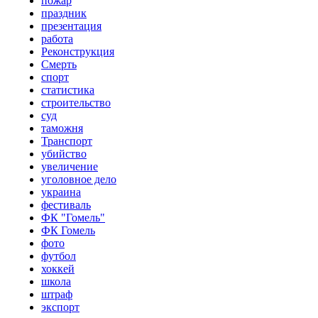
пожар
праздник
презентация
работа
Реконструкция
Смерть
спорт
статистика
строительство
суд
таможня
Транспорт
убийство
увеличение
уголовное дело
украина
фестиваль
ФК "Гомель"
ФК Гомель
фото
футбол
хоккей
школа
штраф
экспорт