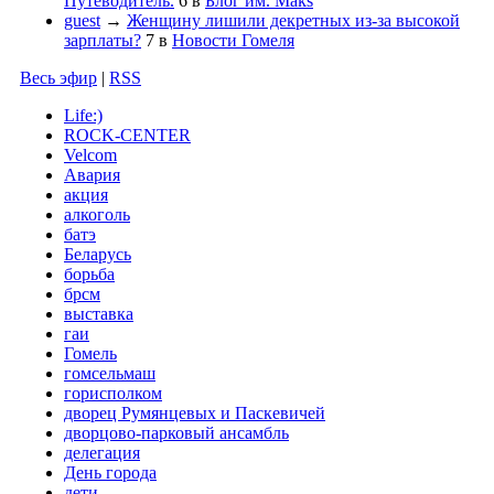
Путеводитель.
6
в
Блог им. Maks
guest
→
Женщину лишили декретных из-за высокой
зарплаты?
7
в
Новости Гомеля
Весь эфир
|
RSS
Life:)
ROCK-CENTER
Velcom
Авария
акция
алкоголь
батэ
Беларусь
борьба
брсм
выставка
гаи
Гомель
гомсельмаш
горисполком
дворец Румянцевых и Паскевичей
дворцово-парковый ансамбль
делегация
День города
дети