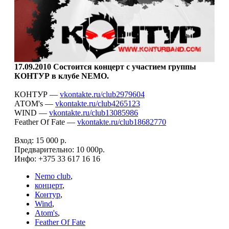
17.09.2010 Состоится концерт с участием группы
КОНТУР в клубе NEMO.
КОНТУР —
vkontakte.ru/club2979604
АТОМ's —
vkontakte.ru/club4265123
WIND —
vkontakte.ru/club13085986
Feather Of Fate —
vkontakte.ru/club18682770
Вход: 15 000 р.
Предварительно: 10 000р.
Инфо: +375 33 617 16 16
Nemo club
,
концерт
,
Контур
,
Wind
,
Atom's
,
Feather Of Fate