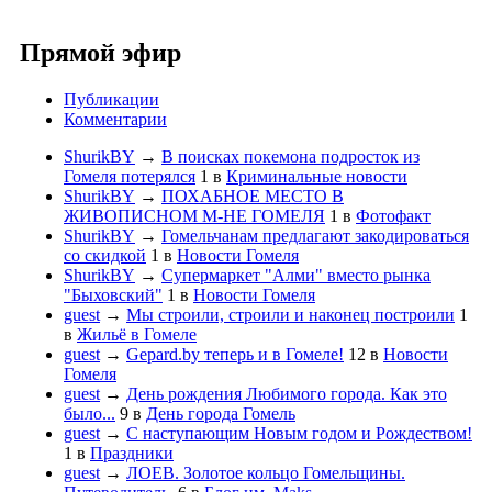
Прямой эфир
Публикации
Комментарии
ShurikBY
→
В поисках покемона подросток из
Гомеля потерялся
1
в
Криминальные новости
ShurikBY
→
ПОХАБНОЕ МЕСТО В
ЖИВОПИСНОМ М-НЕ ГОМЕЛЯ
1
в
Фотофакт
ShurikBY
→
Гомельчанам предлагают закодироваться
со скидкой
1
в
Новости Гомеля
ShurikBY
→
Супермаркет "Алми" вместо рынка
"Быховский"
1
в
Новости Гомеля
guest
→
Мы строили, строили и наконец построили
1
в
Жильё в Гомеле
guest
→
Gepard.by теперь и в Гомеле!
12
в
Новости
Гомеля
guest
→
День рождения Любимого города. Как это
было...
9
в
День города Гомель
guest
→
С наступающим Новым годом и Рождеством!
1
в
Праздники
guest
→
ЛОЕВ. Золотое кольцо Гомельщины.