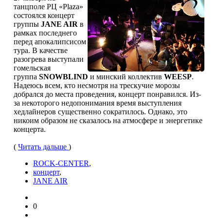
танцполе РЦ «Plaza»
состоялся концерт
группы
JANE AIR
в
рамках последнего
перед апокалипсисом
тура. В качестве
разогрева выступали
гомельская
группа
SNOWBLIND
и минский коллектив
WEESP
.
Надеюсь всем, кто несмотря на трескучие морозы
добрался до места проведения, концерт понравился. Из-
за некоторого недопонимания время выступления
хедлайнеров существенно сократилось. Однако, это
никоим образом не сказалось на атмосфере и энергетике
концерта.
(
Читать дальше
)
ROCK-CENTER
,
концерт
,
JANE AIR
0