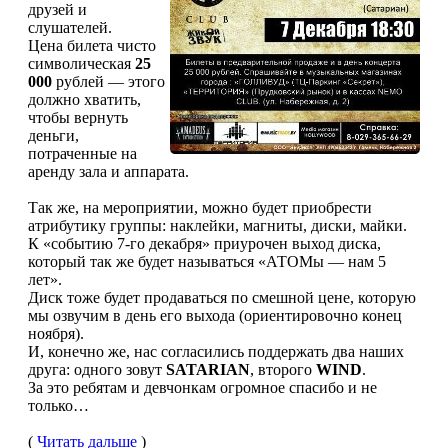
друзей и
слушателей.
Цена билета чисто
символическая
25
000
рублей — этого
должно хватить,
чтобы вернуть
деньги,
потраченные на
аренду зала и аппарата.
Так же, на мероприятии, можно будет приобрести
атрибутику группы: наклейки, магниты, диски, майки.
К «событию 7-го декабря» приурочен выход диска,
который так же будет называться «АТОМы — нам 5
лет».
Диск тоже будет продаваться по смешной цене, которую
мы озвучим в день его выхода (ориентировочно конец
ноября).
И, конечно же, нас согласились поддержать два наших
друга: одного зовут
SATARIAN
, второго
WIND
.
За это ребятам и девчонкам огромное спасибо и не
только…
(
Читать дальше
)