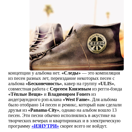
концепции у альбома нет.
«Следы»
— это компиляция
из песен разных лет, переиздание некоторых песен с
альбома
«Бесконечность»
, кавер на группу
«ULIS»
,
совместная работа с
Сергеем Князевым
из регги-бэнда
«Тёплые Вещи»
и
Владимиром Foners
из
андеграундного рэп-клана
«West Fame»
. Для альбома
было отобрано 14 песен и ремикс, который нам сделали
друзья из
«Panama-City»
, однако на альбом вошло 13
песен. Эти песни обычно исполнялись в акустике на
творческих вечерах и квартирниках и в электрическую
программу
«ИЗНУТРИ»
скорее всего не войдут.