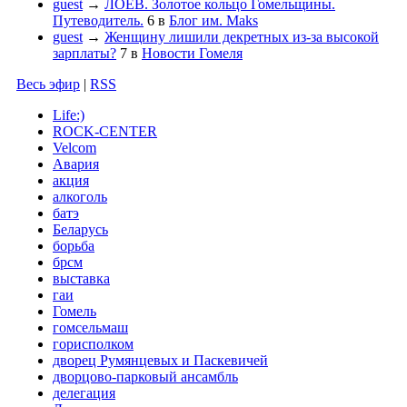
guest
→
ЛОЕВ. Золотое кольцо Гомельщины.
Путеводитель.
6
в
Блог им. Maks
guest
→
Женщину лишили декретных из-за высокой
зарплаты?
7
в
Новости Гомеля
Весь эфир
|
RSS
Life:)
ROCK-CENTER
Velcom
Авария
акция
алкоголь
батэ
Беларусь
борьба
брсм
выставка
гаи
Гомель
гомсельмаш
горисполком
дворец Румянцевых и Паскевичей
дворцово-парковый ансамбль
делегация