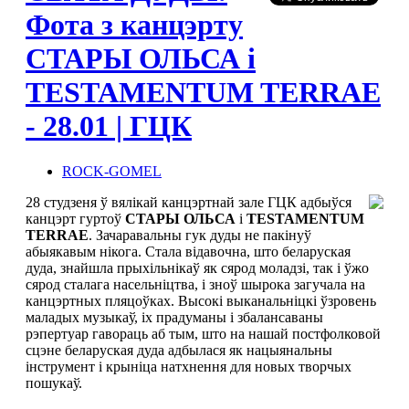
Фота з канцэрту
СТАРЫ ОЛЬСА i
TESTAMENTUM TERRAE
- 28.01 | ГЦК
ROCK-GOMEL
28 студзеня ў вялiкай канцэртнай зале ГЦК адбыўся
канцэрт гуртоў
СТАРЫ ОЛЬСА
i
TESTAMENTUM
TERRAE
. Зачаравальны гук дуды не пакінуў
абыякавым нікога. Стала відавочна, што беларуская
дуда, знайшла прыхільнікаў як сярод моладзі, так і ўжо
сярод сталага насельніцтва, і зноў шырока загучала на
канцэртных пляцоўках. Высокі выканальніцкі ўзровень
маладых музыкаў, іх прадуманы і збалансаваны
рэпертуар гавораць аб тым, што на нашай постфолковой
сцэне беларуская дуда адбылася як нацыянальны
інструмент і крыніца натхнення для новых творчых
пошукаў.