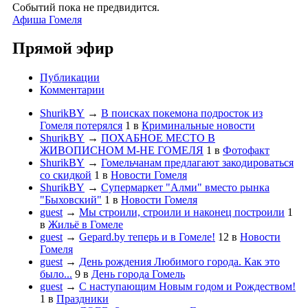
Событий пока не предвидится.
Афиша Гомеля
Прямой эфир
Публикации
Комментарии
ShurikBY
→
В поисках покемона подросток из
Гомеля потерялся
1
в
Криминальные новости
ShurikBY
→
ПОХАБНОЕ МЕСТО В
ЖИВОПИСНОМ М-НЕ ГОМЕЛЯ
1
в
Фотофакт
ShurikBY
→
Гомельчанам предлагают закодироваться
со скидкой
1
в
Новости Гомеля
ShurikBY
→
Супермаркет "Алми" вместо рынка
"Быховский"
1
в
Новости Гомеля
guest
→
Мы строили, строили и наконец построили
1
в
Жильё в Гомеле
guest
→
Gepard.by теперь и в Гомеле!
12
в
Новости
Гомеля
guest
→
День рождения Любимого города. Как это
было...
9
в
День города Гомель
guest
→
С наступающим Новым годом и Рождеством!
1
в
Праздники