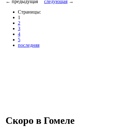
← предыдущая
следующая
→
Страницы:
1
2
3
4
5
последняя
Скоро в Гомеле