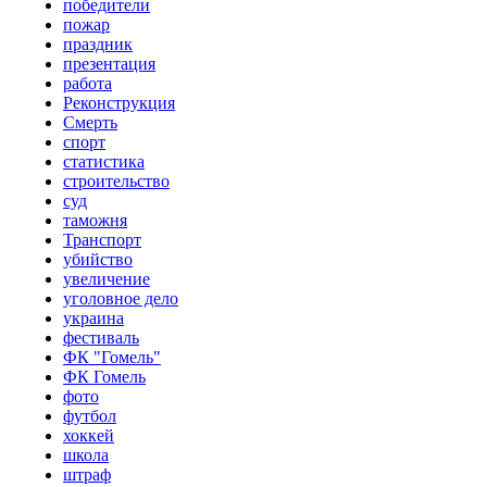
победители
пожар
праздник
презентация
работа
Реконструкция
Смерть
спорт
статистика
строительство
суд
таможня
Транспорт
убийство
увеличение
уголовное дело
украина
фестиваль
ФК "Гомель"
ФК Гомель
фото
футбол
хоккей
школа
штраф