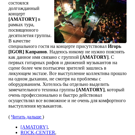
состоялся
долгожданный
концерт
[AMATORY]
в
рамках тура,
посвященного
десятилетия группы.
В качестве
специального гостя на концерте присутствовал
Игорь
[IGOR] Капранов
. Надеюсь никому не нужно пояснять
как данное имя связано с группой
[AMATORY]
. С
первых гитарных рифов и движений музыкантов на
сцене более чем полтысячи зрителей зашлись в
ликующем экстазе. Все выступление коллектива прошло
на одном дыхании, не смотря на проблемы с
оборудованием. Хотелось бы отдельно выделить
замечательного техника группы
[AMATORY]
, который
очень профессионально и быстро действовал
осуществлял все возможное и не очень для комфортного
выступления музыкантов.
(
Читать дальше
)
[AMATORY]
,
ROCK-CENTER
,