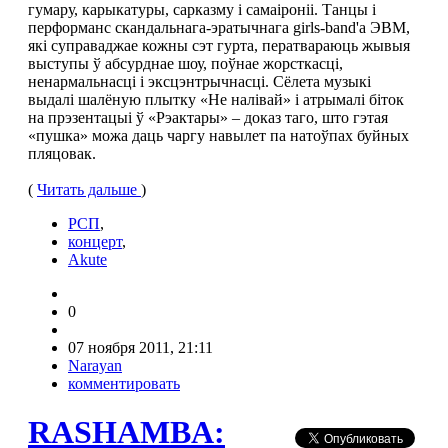
гумару, карыкатуры, сарказму і самаіроніі. Танцы і
перформанс скандальнага-эратычнага girls-band'а ЭВМ,
які суправаджае кожны сэт гурта, ператвараюць жывыя
выступы ў абсурднае шоу, поўнае жорсткасці,
ненармальнасці і эксцэнтрычнасці. Сёлета музыкі
выдалі шалёную плытку «Не налівай» і атрымалі біток
на прэзентацыі ў «Рэактары» – доказ таго, што гэтая
«пушка» можа даць чаргу навылет па натоўпах буйных
пляцовак.
(
Читать дальше
)
РСП
,
концерт
,
Akute
0
07 ноября 2011, 21:11
Narayan
комментировать
RASHAMBA: