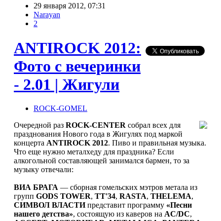
29 января 2012, 07:31
Narayan
2
ANTIROCK 2012:
Фото с вечеринки
- 2.01 | Жигули
ROCK-GOMEL
Очередной раз
ROCK-CENTER
собрал всех для
празднования Нового года в Жигулях под маркой
концерта
ANTIROCK 2012
. Пиво и правильная музыка.
Что еще нужно металхеду для праздника? Если
алкогольной составляющей занимался бармен, то за
музыку отвечали:
ВИА БРАГА
— сборная гомельских мэтров метала из
групп
GODS TOWER
,
TT'34
,
RASTA
,
THELEMA
,
СИМВОЛ ВЛАСТИ
представит программу
«Песни
нашего детства»
, состоящую из каверов на
AC/DC
,