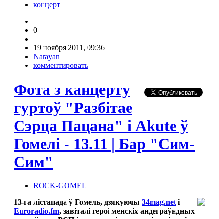
концерт
0
19 ноября 2011, 09:36
Narayan
комментировать
Фота з канцерту
гуртоў "Разбітае
Сэрца Пацана" і Akute ў
Гомелi - 13.11 | Бар "Сим-
Сим"
ROCK-GOMEL
13-га лістапада ў Гомель, дзякуючы
34mag.net
і
Euroradio.fm
, завіталi героі менскіх андеграўндных