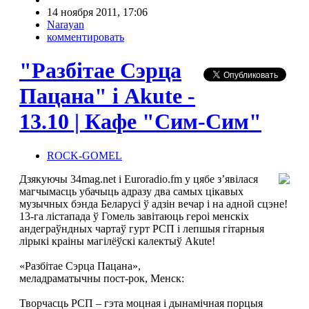
14 ноября 2011, 17:06
Narayan
комментировать
"Разбітае Сэрца
Пацана" і Аkute -
13.10 | Кафе "Сим-Сим"
ROCK-GOMEL
Дзякуючы 34mag.net і Euroradio.fm у цябе з’явілася
магчымасць убачыць адразу два самых цікавых
музычных бэнда Беларусі ў адзін вечар і на адной сцэне!
13-га лістапада ў Гомель завітаюць героі менскіх
андеграўндных чартаў гурт РСП і лепшыя гітарныя
лірыкі краіны магілёўскі калектыў Akute!
«Разбітае Сэрца Пацана»,
меладраматычны пост-рок, Менск:
Творчасць РСП – гэта моцная і дынамічная порцыя