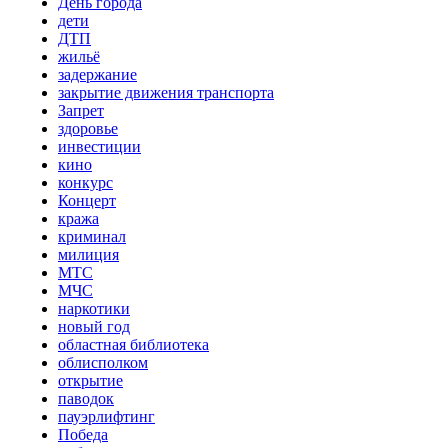
День города
дети
ДТП
жильё
задержание
закрытие движения транспорта
Запрет
здоровье
инвестиции
кино
конкурс
Концерт
кража
криминал
милиция
МТС
МЧС
наркотики
новый год
областная библиотека
облисполком
открытие
паводок
пауэрлифтинг
Победа