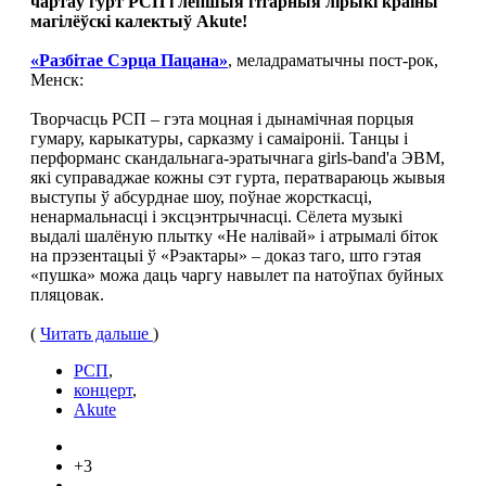
чартаў гурт РСП і лепшыя гітарныя лірыкі краіны
магілёўскі калектыў Akute!
«Разбітае Сэрца Пацана»
, меладраматычны пост-рок,
Менск:
Творчасць РСП – гэта моцная і дынамічная порцыя
гумару, карыкатуры, сарказму і самаіроніі. Танцы і
перформанс скандальнага-эратычнага girls-band'а ЭВМ,
які суправаджае кожны сэт гурта, ператвараюць жывыя
выступы ў абсурднае шоу, поўнае жорсткасці,
ненармальнасці і эксцэнтрычнасці. Сёлета музыкі
выдалі шалёную плытку «Не налівай» і атрымалі біток
на прэзентацыі ў «Рэактары» – доказ таго, што гэтая
«пушка» можа даць чаргу навылет па натоўпах буйных
пляцовак.
(
Читать дальше
)
РСП
,
концерт
,
Akute
+3