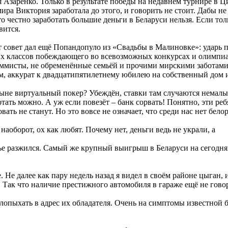
Азаренко. Только в результате победы на недавнем турнире в Ц
ира Виктория заработала до этого, и говорить не стоит. Дабы не
 честно заработать большие деньги в Беларуси нельзя. Если тол
вится.
от совет дал ещё Попандопуло из «Свадьбы в Малиновке»: ударь 
ших классов побеждающего во всевозможных конкурсах и олимпиа
раммисты, не обременённые семьёй и прочими мирскими заботами
мом, аккурат к двадцатипятилетнему юбилею на собственный дом
не виртуальный покер? Убеждён, ставки там случаются немалые 
отать можно. А уж если повезёт – банк сорвать! Понятно, эти р
ть не станут. Но это вовсе не означает, что среди нас нет бело
аоборот, ох как любят. Почему нет, деньги ведь не украли, а
сье разжился. Самый же крупный выигрыш в Беларуси на сегодн
. Не далее как пару недель назад я видел в своём районе цыган
 Так что наличие престижного автомобиля в гараже ещё не говори
злопыхать в адрес их обладателя. Очень на симптомы известной бо