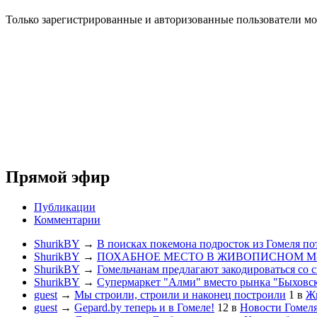
Только зарегистрированные и авторизованные пользователи мо
Прямой эфир
Публикации
Комментарии
ShurikBY
→
В поисках покемона подросток из Гомеля по
ShurikBY
→
ПОХАБНОЕ МЕСТО В ЖИВОПИСНОМ М
ShurikBY
→
Гомельчанам предлагают закодироваться со 
ShurikBY
→
Супермаркет "Алми" вместо рынка "Быховс
guest
→
Мы строили, строили и наконец построили
1
в
Жи
guest
→
Gepard.by теперь и в Гомеле!
12
в
Новости Гомел