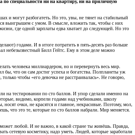
уда по специальности ни на квартиру, ни на приличную
 и могут разбогатеть. Но это, увы, не тянет на стабильный
ься выигрышем с умом. В смысле, вложить так, чтобы с них
жизни, где одной зарплаты едва хватает до следующей. Но это
лают) годами. И в итоге потратить в пять-десять раз больше
ивал небезызвестный Билл Гейтс. Ему в этом деле можно
елать человека миллиардером, но и перевернуть весь мир.
л бы, что он сам достиг успеха и богатства. Полпланеты уж
 только чтобы «его девочка не расстраивалась». Не говорю,
ли на тестировании по сто баллов. И упор сделали именно на
которые, видимо, корпели годами над учебниками, школу
носят очки, не красятся и главное, некрасивые. Поэтому, мол,
ешь, что это те, которые по сто баллов набрали. Мир меняется.
 может любой. И не важно, в какой стране ты живёшь. Правда,
вать сетевую косметику, надо уметь. Людей, которые заработали