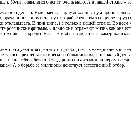
щё к 30-ти годам, много денег, очень мало. А в нашей стране – т
 время твои деньги. Выиграешь – приумножишь, ну а проиграешь…
 врача, или экономиста, ну не заработаешь ты за пару лет труд
йки откладывать. В принципе, не только в нашей стране. Во всём
ните российские фильмы. Сильно они отражают жизнь как она ес
я техника – в кредит. Вот вам и «бентли», то есть «американск
ёжи, это уехать за границу и приобщиться к «американской мечте
, у того среднестатистического большинства, кто каждый день п
 а не на себя работает. Государство никого миллионером не сдел
анам. А в борьбе за миллионы действует естественный отбор.