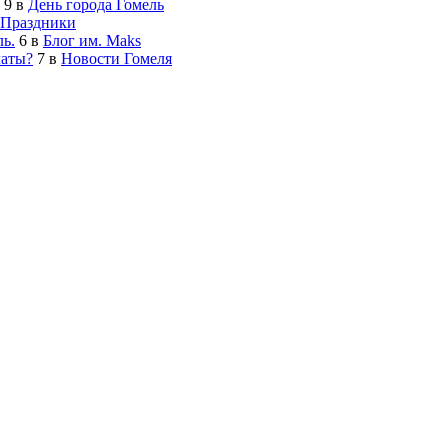
9
в
День города Гомель
Праздники
ь.
6
в
Блог им. Maks
латы?
7
в
Новости Гомеля