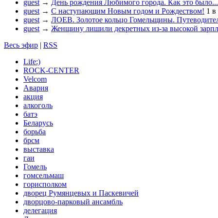
guest
→
День рождения Любимого города. Как это было...
guest
→
С наступающим Новым годом и Рождеством!
1
в
guest
→
ЛОЕВ. Золотое кольцо Гомельщины. Путеводител
guest
→
Женщину лишили декретных из-за высокой зарп
Весь эфир
|
RSS
Life:)
ROCK-CENTER
Velcom
Авария
акция
алкоголь
батэ
Беларусь
борьба
брсм
выставка
гаи
Гомель
гомсельмаш
горисполком
дворец Румянцевых и Паскевичей
дворцово-парковый ансамбль
делегация