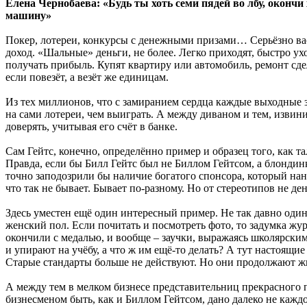
Елена Чернобаева: «Будь ты хоть семи пядей во лбу, окончи
машину»
Покер, лотереи, конкурсы с денежными призами… Серьёзно вас
доход. «Шальные» деньги, не более. Легко приходят, быстро ух
получать прибыль. Купят квартиру или автомобиль, ремонт сде
если повезёт, а везёт же единицам.
Из тех миллионов, что с замиранием сердца каждые выходные за
на сами лотереи, чем выиграть. А между диваном и тем, извини
доверять, учитывая его счёт в банке.
Сам Гейтс, конечно, определённо пример и образец того, как т
Правда, если бы Билл Гейтс был не Биллом Гейтсом, а блондин
точно заподозрили бы наличие богатого спонсора, который нан
что так не бывает. Бывает по-разному. Но от стереотипов не де
Здесь уместен ещё один интересный пример. Не так давно один
женский пол. Если почитать и посмотреть фото, то задумка жу
окончили с медалью, и вообще – заучки, выражаясь школярским
и упирают на учёбу, а что ж им ещё-то делать? А тут настоящие
Старые стандарты больше не действуют. Но они продолжают ж
А между тем в мелком бизнесе представительниц прекрасного п
бизнесменом быть, как и Биллом Гейтсом, дано далеко не каждом