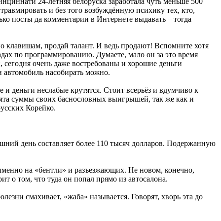
инциннати 24-летняя белоруска заработала чуть меньше 500
 травмировать и без того возбуждённую психику тех, кто,
ько посты да комментарии в Интернете выдавать – тогда
по клавишам, продай талант. И ведь продают! Вспомните хотя
дах по программированию. Думаете, мало он за это время
, сегодня очень даже востребованы и хорошие деньги
 и автомобиль насобирать можно.
и деньги неслабые крутятся. Сто­ит всерьёз и вдумчиво к
ебята суммы своих баснословных выигрышей, так же как и
русских Корейко.
яшний день составляет более 110 тысяч долларов. Подержанную
, именно на «бентли» и разъезжающих. Не новом, конечно,
т о том, что туда он попал прямо из автосалона.
лезни смахивает, «жаба» называется. Говорят, хворь эта до