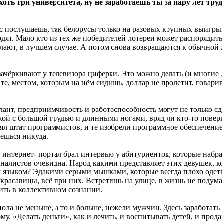
 хоть три университета, ну не заработаешь ты за пару лет тр
 послушаешь, так белорусы только на разовых крупных выигрышах
одят. Мало кто из тех же победителей лотереи может распорядит
лают, в лучшем случае. А потом снова возвра­щаются к обычной 
чёркивают у телевизора циферки. Это можно делать (и многие де
те, местом, которым на нём сидишь, доллар не пролетит, го­вар
алант, предприимчивость и работоспособность могут не только сд
кой с большой грудью и длинными ногами, вряд ли кто-то повери
ял штат программистов, и те изобрели программное обеспечение,
нешься никуда.
 интернет- портал брал интервью у абитуриенток, которые набра
рналистов очевидна. Народ какими представляет этих девушек, 
 языком? Эдакими серыми мышками, которые всегда плохо одеты, 
 красавицы, всё при них. Встретишь на улице, в жизнь не подума
ить в коллективном сознании.
ола не меньше, а то и больше, нежели мужчин. Здесь заработать
у. «Делать деньги», как и лечить, и воспитывать детей, и прода