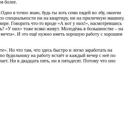
ем более.
Одно я точно знаю, будь ты хоть семи пядей во лбу, окончи
а по специальности ни на квартиру, ни на приличную машину.
 мире. Говорить что-то вроде «А вот у них!», насмотревшись
ть? «У них» тоже всяко живут. Молодёжь в большинстве – на
ая мечта». И это ещё нужно иметь хорошую работу с хорошим
». Но что там, что здесь быстро и легко заработать на
о будильнику на работу встаёт и каждый вечер с неё по
ает. Ни в двадцать пять, ни в пятьдесят. Потому что оно