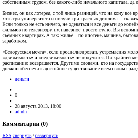
собственным трудом, без какого-либо начального капитала, да е
Бизнес, он как лотерея, с той лишь разницей, что на кону всё
хоть три университета и получи три красных диплома… скажем,
Если только не есть ничего, не одеваться и все деньги до копе
фильмов по телевизору, ну, наверное, просто глупо. Вы вспом
съёмных квартирах. А так: жильё – по ипотеке, машина, бытова
заработком.
«Белорусская мечта», если проанализировать устремления молод
«движимость» и «недвижимость» не получится. По крайней мере
расписанию возвращается. Другими словами, кто на государство,
должно обеспечить достойное существование всем своим гражд
деньги
0
28 августа 2013, 18:00
admin
Комментарии (
0
)
RSS
свернуть
/
развернуть