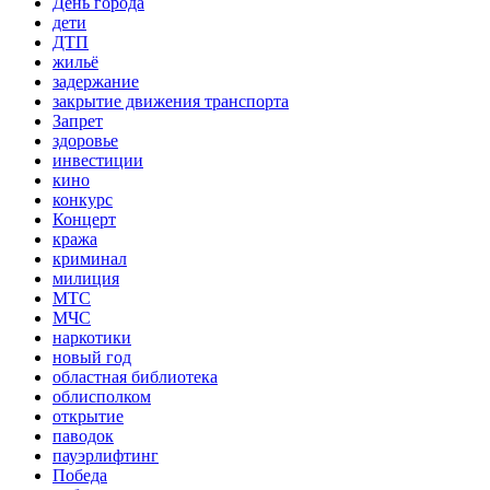
День города
дети
ДТП
жильё
задержание
закрытие движения транспорта
Запрет
здоровье
инвестиции
кино
конкурс
Концерт
кража
криминал
милиция
МТС
МЧС
наркотики
новый год
областная библиотека
облисполком
открытие
паводок
пауэрлифтинг
Победа