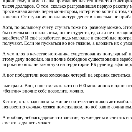
Яркий тому пример наша прославленная теннисистка Виктория 
тысяч долларов. О том, сколько разгромившая первую ракетку м
просиживая жизнь перед монитором, истерично вопит о том, что
конечно. От стучания по клавиатуре денег в кошельке не приба
Хотя, по большому счёту, стучать тоже по- разному можно. Эт
бы гомельского школьника, ныне студента, едва ли не с млад
заработал? И ещё заработает, ведь молодые и способные прог
получают. Если не пускаться во все тяжкие, а вложить их с у
А чем плох в качестве источника существования популярный ны
этому делу подойди, на вполне безбедное существование зараб
игроки во вполне законную на территории РБ рулетку, афиширова
А вот победители всевозможных лотерей на экранах светиться, н
выиграли. Вон, наш земляк как-то на 600 миллионов в одноча
«бентли» вполне себе позволить можно.
Кстати, о так задевшем за живое соотечественников автомобиле
неизвестно сколько хозяев поменявшем, но всё равно солидном.
А вообще, неблагодарное это занятие, чужие деньги считать и 
смерти задушить может…