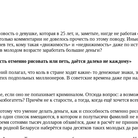
ость о девушке, которая в 25 лет, и, заметьте, нигде не работая
только комментарии не довелось прочесть по этому поводу. Иные
нев тех, кому такая «движимость» и «недвижимость» даже по ис
в молодом возрасте заработать большие деньги?
сть отменно рисовать или петь, даётся далеко не каждому»
й полагал, что коль в стране ходят какие- то денежные знаки, 
 этих подпольных миллионеров. В советские времена даже при н
учае, если оно не попахивает криминалом. Отсюда вопрос: а возмо
збогатеть? Причём не к старости, а тогда, когда ещё хочется все
отому что умение делать деньги, как и способность отменно рисо
в один список вмещаются, в котором и полутысячи фамилий не на
ремя сотнями тысяч долларов обзавёлся, даже в расчёт не прини
 в родной Беларуси наберётся пара десятков таких молодых да ра