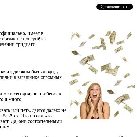
 официально, имеет в
 и язык не повернётся
течении тридцати
значит, должны быть люди, у
аличии в загашнике огромных
жно ли сегодня, не прибегая к
го и много.
вать или петь, даётся далеко не
берётся. Это на семь-то
мают. Да, они состоятельными
нних.