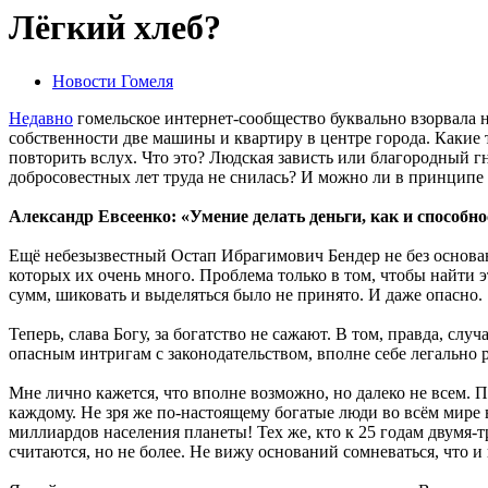
Лёгкий хлеб?
Новости Гомеля
Недавно
гомельское интернет-сообщество буквально взорвала нов
собственности две машины и квартиру в центре города. Какие 
повторить вслух. Что это? Людская зависть или благородный г
добросовестных лет труда не снилась? И можно ли в принципе 
Александр Евсеенко: «Умение делать деньги, как и способно
Ещё небезызвестный Остап Ибрагимович Бендер не без основани
которых их очень много. Проблема только в том, чтобы найти
сумм, шиковать и выделяться было не принято. И даже опасно.
Теперь, слава Богу, за богатство не сажают. В том, правда, сл
опасным интригам с законодательством, вполне себе легально ра
Мне лично кажется, что вполне возможно, но далеко не всем. П
каждому. Не зря же по-настоящему богатые люди во всём мире 
миллиардов населения планеты! Тех же, кто к 25 годам двумя-т
считаются, но не более. Не вижу оснований сомневаться, что и