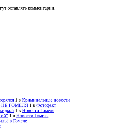
гут оставлять комментарии.
терялся
1
в
Криминальные новости
-НЕ ГОМЕЛЯ
1
в
Фотофакт
скидкой
1
в
Новости Гомеля
кий"
1
в
Новости Гомеля
льё в Гомеле
я