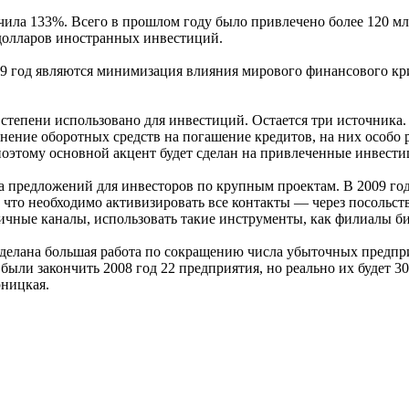
чила 133%. Всего в прошлом году было привлечено более 120 мл
 долларов иностранных инвестиций.
09 год являются минимизация влияния мирового финансового кр
тепени использовано для инвестиций. Остается три источника. В
нение оборотных средств на погашение кредитов, на них особо 
поэтому основной акцент будет сделан на привлеченные инвести
ка предложений для инвесторов по крупным проектам. В 2009 го
, что необходимо активизировать все контакты — через посольст
личные каналы, использовать такие инструменты, как филиалы б
делана большая работа по сокращению числа убыточных предприят
были закончить 2008 год 22 предприятия, но реально их будет 
ницкая.