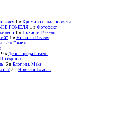
терялся
1
в
Криминальные новости
-НЕ ГОМЕЛЯ
1
в
Фотофакт
скидкой
1
в
Новости Гомеля
кий"
1
в
Новости Гомеля
льё в Гомеле
я
9
в
День города Гомель
Праздники
ь.
6
в
Блог им. Maks
латы?
7
в
Новости Гомеля