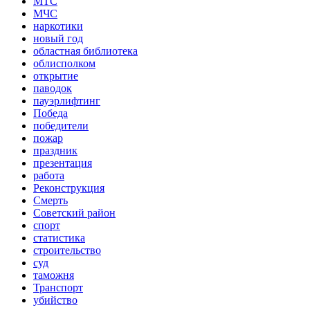
МТС
МЧС
наркотики
новый год
областная библиотека
облисполком
открытие
паводок
пауэрлифтинг
Победа
победители
пожар
праздник
презентация
работа
Реконструкция
Смерть
Советский район
спорт
статистика
строительство
суд
таможня
Транспорт
убийство