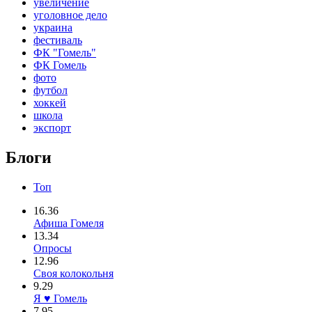
увеличение
уголовное дело
украина
фестиваль
ФК "Гомель"
ФК Гомель
фото
футбол
хоккей
школа
экспорт
Блоги
Топ
16.36
Афиша Гомеля
13.34
Опросы
12.96
Своя колокольня
9.29
Я ♥ Гомель
7.95