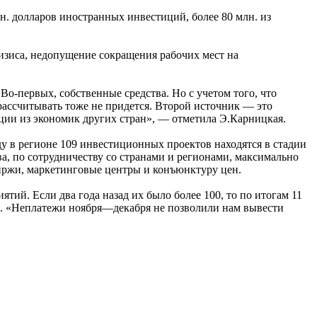
н. долларов иностранных инвестиций, более 80 млн. из
изиса, недопущение сокращения рабочих мест на
о-первых, собственные средства. Но с учетом того, что
рассчитывать тоже не придется. Второй источник — это
ции из экономик других стран», — отметила Э.Карницкая.
ду в регионе 109 инвестиционных проектов находятся в стадии
ва, по сотрудничеству со странами и регионами, максимально
иржи, маркетинговые центры и конъюнктуру цен.
ий. Если два года назад их было более 100, то по итогам 11
30. «Неплатежи ноября—декабря не позволили нам вывести