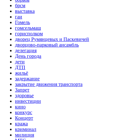
брсм
выставка
гаи
Гомель
гомсельмаш
горисполком
дворец Румянцевых и Паскевичей
дворцово-парковый ансамбль
делегация
День города
дети
ДТП
жильё
задержание
закрытие движения транспорта
Запрет
здоровье
инвестиции
кино
конкурс
Концерт
кража
криминал
милиция