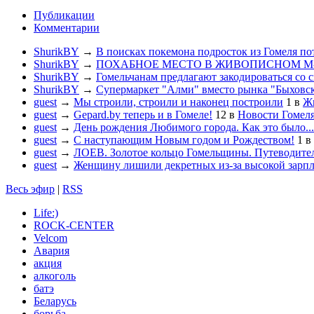
Публикации
Комментарии
ShurikBY
→
В поисках покемона подросток из Гомеля по
ShurikBY
→
ПОХАБНОЕ МЕСТО В ЖИВОПИСНОМ М
ShurikBY
→
Гомельчанам предлагают закодироваться со 
ShurikBY
→
Супермаркет "Алми" вместо рынка "Быховс
guest
→
Мы строили, строили и наконец построили
1
в
Жи
guest
→
Gepard.by теперь и в Гомеле!
12
в
Новости Гомел
guest
→
День рождения Любимого города. Как это было...
guest
→
С наступающим Новым годом и Рождеством!
1
в
guest
→
ЛОЕВ. Золотое кольцо Гомельщины. Путеводител
guest
→
Женщину лишили декретных из-за высокой зарп
Весь эфир
|
RSS
Life:)
ROCK-CENTER
Velcom
Авария
акция
алкоголь
батэ
Беларусь
борьба