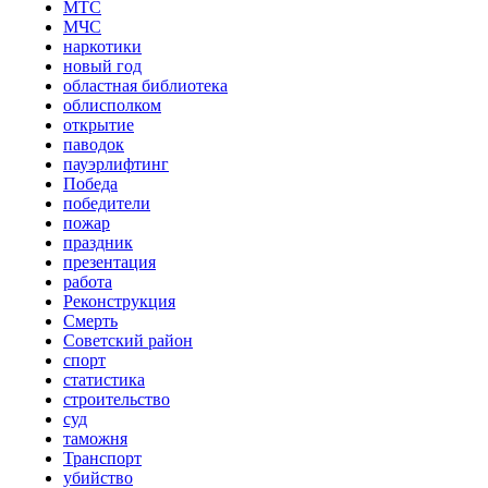
МТС
МЧС
наркотики
новый год
областная библиотека
облисполком
открытие
паводок
пауэрлифтинг
Победа
победители
пожар
праздник
презентация
работа
Реконструкция
Смерть
Советский район
спорт
статистика
строительство
суд
таможня
Транспорт
убийство