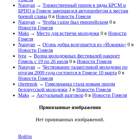
Narayan
→
Торжественный прием в ряды БРСМ и
БРПО в Гомеле завершился автопробегом к местам
боевой славы
0
в
Новости Гомеля
Narayan
→
Чтобы газон был европейским
0
в
Новости Гомеля
Maks
→
Место для встречи молодежи
0
в
Новости
Гомеля
Narayan
→
Огонь добра возгорается из «Искорки»
0
в
Новости Гомеля
lvea
→
Волна молодежных фестивалей накроет
Гомель с 19 по 26 июля
0
в
Новости Гомеля
Narayan
→
Чествование талантливой молодежи по
итогам 2009 года состоится в Гомеле 10 марта
0
в
Новости Гомеля
chertenok
→
Гомельчанка стала новым лицом
белорусской молодежи
2
в
Новости Гомеля
Maks
→
Актуальный разговор
0
в
Новости Гомеля
Привязанные изображения
Нет привязанных изображений.
Войти