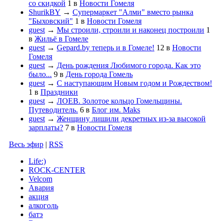
со скидкой
1
в
Новости Гомеля
ShurikBY
→
Супермаркет "Алми" вместо рынка
"Быховский"
1
в
Новости Гомеля
guest
→
Мы строили, строили и наконец построили
1
в
Жильё в Гомеле
guest
→
Gepard.by теперь и в Гомеле!
12
в
Новости
Гомеля
guest
→
День рождения Любимого города. Как это
было...
9
в
День города Гомель
guest
→
С наступающим Новым годом и Рождеством!
1
в
Праздники
guest
→
ЛОЕВ. Золотое кольцо Гомельщины.
Путеводитель.
6
в
Блог им. Maks
guest
→
Женщину лишили декретных из-за высокой
зарплаты?
7
в
Новости Гомеля
Весь эфир
|
RSS
Life:)
ROCK-CENTER
Velcom
Авария
акция
алкоголь
батэ