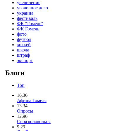
увеличение
уголовное дело
украина
фестиваль
ФК "Гомель"
ФК Гомель
фото
футбол
хоккей
школа
штраф
экспорт
Блоги
Топ
16.36
Афиша Гомеля
13.34
Опросы
12.96
Своя колокольня
9.29