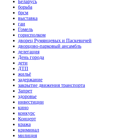
Беларусь
борьба
брсм
выставка
гаи
Гомель
горисполком
дворец Румянцевых и Паскевичей
дворцово-парковый ансамбль
делегация
День города
дети
ДТП
жильё
задержание
закрытие движения транспорта
Запрет
здоровье
инвестиции
кино
конкурс
Концерт
кража
криминал
милиция