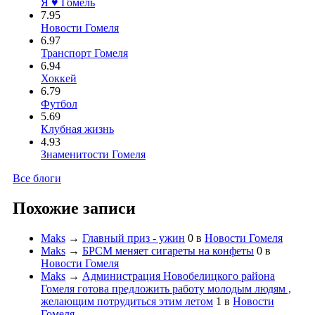
Я ♥ Гомель
7.95
Новости Гомеля
6.97
Транспорт Гомеля
6.94
Хоккей
6.79
Футбол
5.69
Клубная жизнь
4.93
Знаменитости Гомеля
Все блоги
Похожие записи
Maks
→
Главный приз - ужин
0
в
Новости Гомеля
Maks
→
БРСМ меняет сигареты на конфеты
0
в
Новости Гомеля
Maks
→
Администрация Новобелицкого района
Гомеля готова предложить работу молодым людям ,
желающим потрудиться этим летом
1
в
Новости
Гомеля