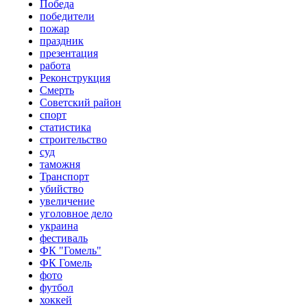
Победа
победители
пожар
праздник
презентация
работа
Реконструкция
Смерть
Советский район
спорт
статистика
строительство
суд
таможня
Транспорт
убийство
увеличение
уголовное дело
украина
фестиваль
ФК "Гомель"
ФК Гомель
фото
футбол
хоккей