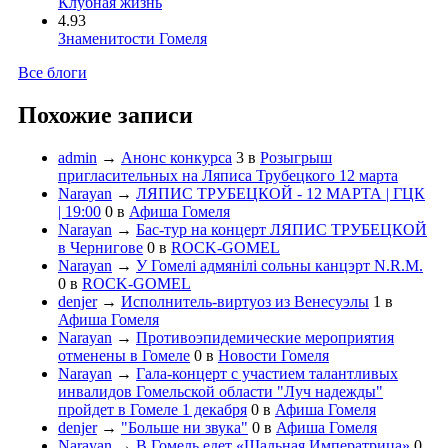
Клубная жизнь
4.93
Знаменитости Гомеля
Все блоги
Похожие записи
admin
→
Анонс конкурса
3
в
Розыгрыш
пригласительных на Ляписа Трубецкого 12 марта
Narayan
→
ЛЯПИС ТРУБЕЦКОЙ - 12 МАРТА | ГЦК
| 19:00
0
в
Афиша Гомеля
Narayan
→
Бас-тур на концерт ЛЯПИС ТРУБЕЦКОЙ
в Чернигове
0
в
ROCK-GOMEL
Narayan
→
У Гомелі адмянілі сольны канцэрт N.R.M.
0
в
ROCK-GOMEL
denjer
→
Исполнитель-виртуоз из Венесуэлы
1
в
Афиша Гомеля
Narayan
→
Противоэпидемические мероприятия
отменены в Гомеле
0
в
Новости Гомеля
Narayan
→
Гала-концерт с участием талантливых
инвалидов Гомельской области "Луч надежды"
пройдет в Гомеле 1 декабря
0
в
Афиша Гомеля
denjer
→
"Больше ни звука"
0
в
Афиша Гомеля
Narayan
→
В Гомель едет «Шальная Императрица»
0