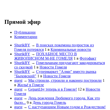
Прямой эфир
Публикации
Комментарии
ShurikBY
→
В поисках покемона подросток из
Гомеля потерялся
1
в
Криминальные новости
ShurikBY
→
ПОХАБНОЕ МЕСТО В
ЖИВОПИСНОМ М-НЕ ГОМЕЛЯ
1
в
Фотофакт
ShurikBY
→
Гомельчанам предлагают закодироваться
со скидкой
1
в
Новости Гомеля
ShurikBY
→
Супермаркет "Алми" вместо рынка
"Быховский"
1
в
Новости Гомеля
guest
→
Мы строили, строили и наконец построили
1
в
Жильё в Гомеле
guest
→
Gepard.by теперь и в Гомеле!
12
в
Новости
Гомеля
guest
→
День рождения Любимого города. Как это
было...
9
в
День города Гомель
guest
→
С наступающим Новым годом и Рождеством!