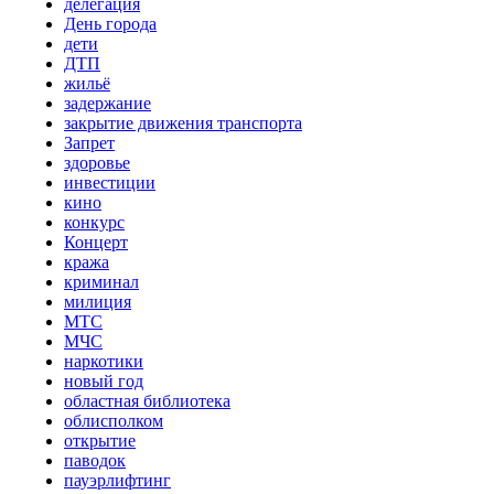
делегация
День города
дети
ДТП
жильё
задержание
закрытие движения транспорта
Запрет
здоровье
инвестиции
кино
конкурс
Концерт
кража
криминал
милиция
МТС
МЧС
наркотики
новый год
областная библиотека
облисполком
открытие
паводок
пауэрлифтинг