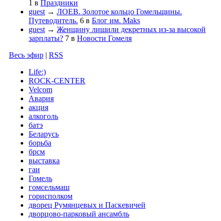
1
в
Праздники
guest
→
ЛОЕВ. Золотое кольцо Гомельщины.
Путеводитель.
6
в
Блог им. Maks
guest
→
Женщину лишили декретных из-за высокой
зарплаты?
7
в
Новости Гомеля
Весь эфир
|
RSS
Life:)
ROCK-CENTER
Velcom
Авария
акция
алкоголь
батэ
Беларусь
борьба
брсм
выставка
гаи
Гомель
гомсельмаш
горисполком
дворец Румянцевых и Паскевичей
дворцово-парковый ансамбль