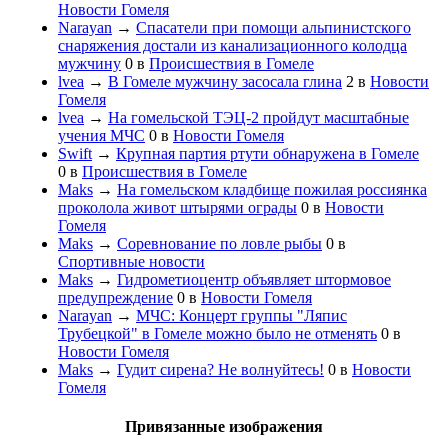
Новости Гомеля
Narayan
→
Спасатели при помощи альпинистского
снаряжения достали из канализационного колодца
мужчину
0
в
Происшествия в Гомеле
lvea
→
В Гомеле мужчину засосала глина
2
в
Новости
Гомеля
lvea
→
На гомельской ТЭЦ-2 пройдут масштабные
учения МЧС
0
в
Новости Гомеля
Swift
→
Крупная партия ртути обнаружена в Гомеле
0
в
Происшествия в Гомеле
Maks
→
На гомельском кладбище пожилая россиянка
проколола живот штырями ограды
0
в
Новости
Гомеля
Maks
→
Соревнование по ловле рыбы
0
в
Спортивные новости
Maks
→
Гидрометиоцентр объявляет штормовое
предупреждение
0
в
Новости Гомеля
Narayan
→
МЧС: Концерт группы "Ляпис
Трубецкой" в Гомеле можно было не отменять
0
в
Новости Гомеля
Maks
→
Гудит сирена? Не волнуйтесь!
0
в
Новости
Гомеля
Привязанные изображения