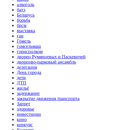
алкоголь
батэ
Беларусь
борьба
брсм
выставка
гаи
Гомель
гомсельмаш
горисполком
дворец Румянцевых и Паскевичей
дворцово-парковый ансамбль
делегация
День города
дети
ДТП
жильё
задержание
закрытие движения транспорта
Запрет
здоровье
инвестиции
кино
конкурс
Концерт