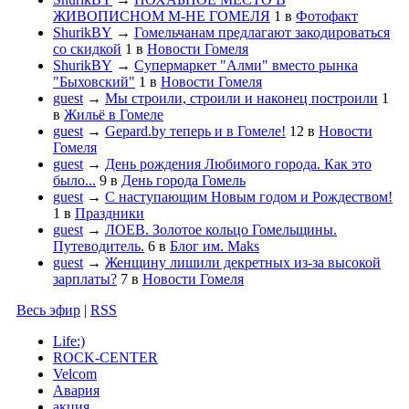
ЖИВОПИСНОМ М-НЕ ГОМЕЛЯ
1
в
Фотофакт
ShurikBY
→
Гомельчанам предлагают закодироваться
со скидкой
1
в
Новости Гомеля
ShurikBY
→
Супермаркет "Алми" вместо рынка
"Быховский"
1
в
Новости Гомеля
guest
→
Мы строили, строили и наконец построили
1
в
Жильё в Гомеле
guest
→
Gepard.by теперь и в Гомеле!
12
в
Новости
Гомеля
guest
→
День рождения Любимого города. Как это
было...
9
в
День города Гомель
guest
→
С наступающим Новым годом и Рождеством!
1
в
Праздники
guest
→
ЛОЕВ. Золотое кольцо Гомельщины.
Путеводитель.
6
в
Блог им. Maks
guest
→
Женщину лишили декретных из-за высокой
зарплаты?
7
в
Новости Гомеля
Весь эфир
|
RSS
Life:)
ROCK-CENTER
Velcom
Авария
акция