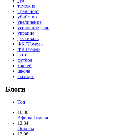
суд
таможня
Транспорт
убийство
увеличение
уголовное дело
украина
фестиваль
ФК "Гомель"
ФК Гомель
фото
футбол
хоккей
школа
экспорт
Блоги
Топ
16.36
Афиша Гомеля
13.34
Опросы
12.96