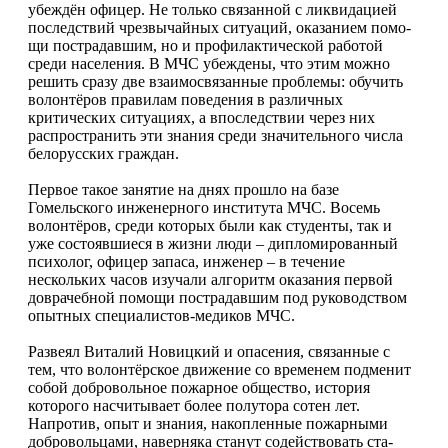
убеждён офицер. Не только связанной с ликвидацией
последствий чрезвычайных ситуаций, оказанием помо­
щи пострадавшим, но и профилактической работой
среди населения. В МЧС убеждены, что этим можно
решить сразу две взаимосвязанные проблемы: обучить
волонтёров правилам поведения в различных
критических ситуациях, а впоследствии через них
распространить эти знания среди значительного числа
белорусских граждан.
Первое такое занятие на днях прошло на базе
Гомельского инженерного института МЧС. Восемь
волонтёров, среди которых были как студенты, так и
уже состоявшиеся в жизни люди – дипломированный
психолог, офицер запаса, инженер – в течение
нескольких часов изучали алгоритм оказания первой
доврачеб­ной помощи пострадавшим под руководством
опытных специалистов-медиков МЧС.
Развеял Виталий Новицкий и опасения, связанные с
тем, что волонтёрское движение со временем подменит
собой добровольное пожарное общество, история
которого насчитывает более полутора сотен лет.
Напротив, опыт и знания, накопленные пожарными
добровольцами, наверняка станут содействовать ста­