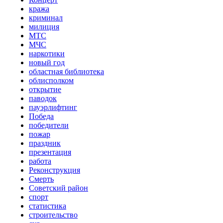
кража
криминал
милиция
МТС
МЧС
наркотики
новый год
областная библиотека
облисполком
открытие
паводок
пауэрлифтинг
Победа
победители
пожар
праздник
презентация
работа
Реконструкция
Смерть
Советский район
спорт
статистика
строительство