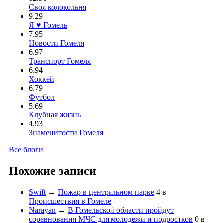
Своя колокольня
9.29
Я ♥ Гомель
7.95
Новости Гомеля
6.97
Транспорт Гомеля
6.94
Хоккей
6.79
Футбол
5.69
Клубная жизнь
4.93
Знаменитости Гомеля
Все блоги
Похожие записи
Swift
→
Пожар в центральном парке
4
в
Происшествия в Гомеле
Narayan
→
В Гомельской области пройдут
соревнования МЧС для молодежи и подростков
0
в