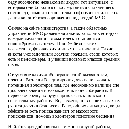
беду абсолютно незнакомым людям, тот энтузиазм, с
которым они боролись с последствиями сильнейшего
снегопада, помогли окончательно оформиться идее соз­
дания волонтёрского движения под эгидой МЧС.
Сейчас на сайте министерства, а также областных
управлений МЧС размещена анкета, заполнив которую
каждый желающий автоматически становится
волонтёром-спасателем. Причём безо всяких
возрастных, физических и иных ограничений. Такие
анкеты уже заполнили десятки граждан, среди которых
есть и пенсионеры, и ученики восьмых классов средних
школ.
Отсутствие каких-либо ограничений вызвано тем,
пояснил Виталий Владимирович, что использовать
потенциал волонтёров там, где необходимо наличие спе­
циальных знаний и навыков, никто не собирается. В
первую очередь, их будут привлекать к поисково-
спасательным работам. Ведь ежегодно в наших лесах те­
ряются десятки белорусов. В подобных ситуациях, когда
эффективность поиска зависит от массовости
поисковиков, помощь волонтёров поистине бесценна.
Найдётся для добровольцев и много другой работы,