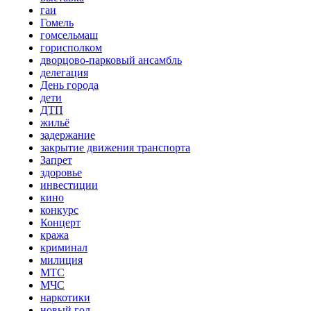
гаи
Гомель
гомсельмаш
горисполком
дворцово-парковый ансамбль
делегация
День города
дети
ДТП
жильё
задержание
закрытие движения транспорта
Запрет
здоровье
инвестиции
кино
конкурс
Концерт
кража
криминал
милиция
МТС
МЧС
наркотики
новый год