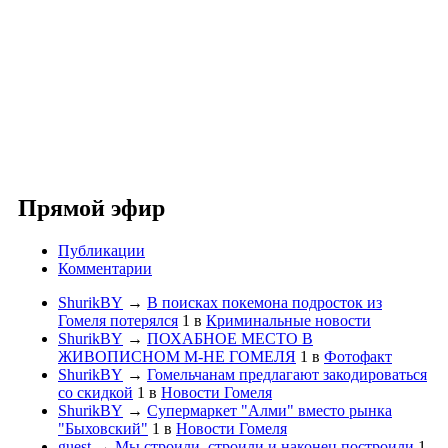
Прямой эфир
Публикации
Комментарии
ShurikBY
→
В поисках покемона подросток из
Гомеля потерялся
1
в
Криминальные новости
ShurikBY
→
ПОХАБНОЕ МЕСТО В
ЖИВОПИСНОМ М-НЕ ГОМЕЛЯ
1
в
Фотофакт
ShurikBY
→
Гомельчанам предлагают закодироваться
со скидкой
1
в
Новости Гомеля
ShurikBY
→
Супермаркет "Алми" вместо рынка
"Быховский"
1
в
Новости Гомеля
guest
→
Мы строили, строили и наконец построили
1