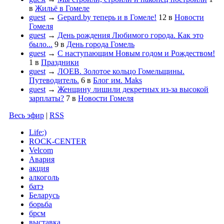
в
Жильё в Гомеле
guest
→
Gepard.by теперь и в Гомеле!
12
в
Новости
Гомеля
guest
→
День рождения Любимого города. Как это
было...
9
в
День города Гомель
guest
→
С наступающим Новым годом и Рождеством!
1
в
Праздники
guest
→
ЛОЕВ. Золотое кольцо Гомельщины.
Путеводитель.
6
в
Блог им. Maks
guest
→
Женщину лишили декретных из-за высокой
зарплаты?
7
в
Новости Гомеля
Весь эфир
|
RSS
Life:)
ROCK-CENTER
Velcom
Авария
акция
алкоголь
батэ
Беларусь
борьба
брсм
выставка