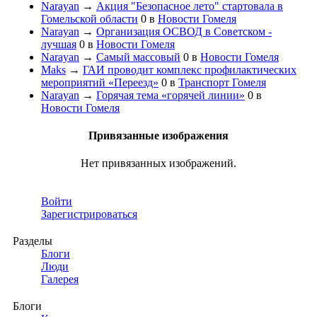
Narayan
→
Акция "Безопасное лето" стартовала в
Гомельской области
0
в
Новости Гомеля
Narayan
→
Организация ОСВОД в Советском -
лучшая
0
в
Новости Гомеля
Narayan
→
Самый массовый
0
в
Новости Гомеля
Maks
→
ГАИ проводит комплекс профилактических
мероприятий «Переезд»
0
в
Транспорт Гомеля
Narayan
→
Горячая тема «горячей линии»
0
в
Новости Гомеля
Привязанные изображения
Нет привязанных изображений.
Войти
Зарегистрироваться
Разделы
Блоги
Люди
Галерея
Блоги