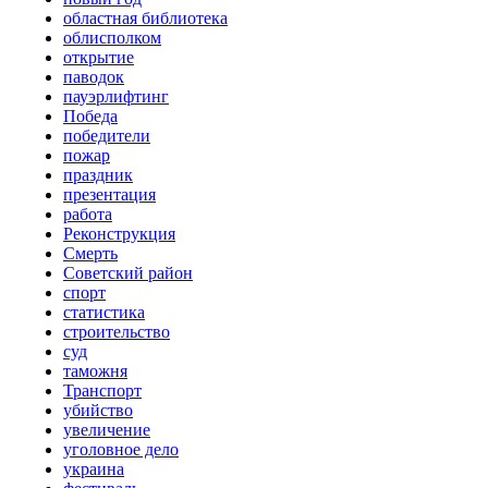
областная библиотека
облисполком
открытие
паводок
пауэрлифтинг
Победа
победители
пожар
праздник
презентация
работа
Реконструкция
Смерть
Советский район
спорт
статистика
строительство
суд
таможня
Транспорт
убийство
увеличение
уголовное дело
украина