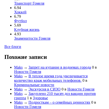
Транспорт Гомеля
6.94
Хоккей
6.79
Футбол
5.69
Клубная жизнь
4.93
Знаменитости Гомеля
Все блоги
Похожие записи
Maks
→
Запрет на купание в водоемах города
0
в
Новости Гомеля
Maks
→
В теплое время года увеличивается
количество краж мобильных телефонов.
0
в
Криминальные новости
Maks
→
Экскурсия в СИЗО
0
в
Новости Гомеля
Maks
→
Закуплено 210 тысяч доз вакцин против
гриппа
1
в
Здоровье
Maks
→
Подросткам – о семейных ценностях
0
в
Новости Гомеля