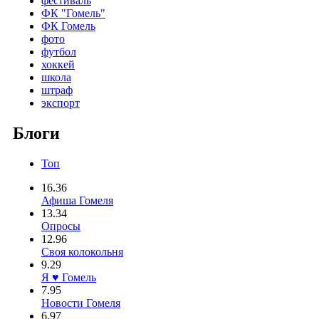
фестиваль
ФК "Гомель"
ФК Гомель
фото
футбол
хоккей
школа
штраф
экспорт
Блоги
Топ
16.36
Афиша Гомеля
13.34
Опросы
12.96
Своя колокольня
9.29
Я ♥ Гомель
7.95
Новости Гомеля
6.97