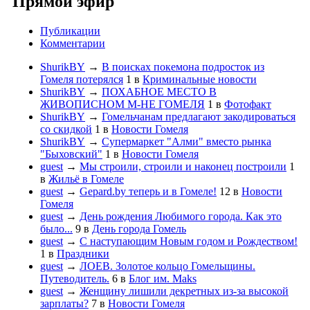
Прямой эфир
Публикации
Комментарии
ShurikBY
→
В поисках покемона подросток из
Гомеля потерялся
1
в
Криминальные новости
ShurikBY
→
ПОХАБНОЕ МЕСТО В
ЖИВОПИСНОМ М-НЕ ГОМЕЛЯ
1
в
Фотофакт
ShurikBY
→
Гомельчанам предлагают закодироваться
со скидкой
1
в
Новости Гомеля
ShurikBY
→
Супермаркет "Алми" вместо рынка
"Быховский"
1
в
Новости Гомеля
guest
→
Мы строили, строили и наконец построили
1
в
Жильё в Гомеле
guest
→
Gepard.by теперь и в Гомеле!
12
в
Новости
Гомеля
guest
→
День рождения Любимого города. Как это
было...
9
в
День города Гомель
guest
→
С наступающим Новым годом и Рождеством!
1
в
Праздники
guest
→
ЛОЕВ. Золотое кольцо Гомельщины.
Путеводитель.
6
в
Блог им. Maks
guest
→
Женщину лишили декретных из-за высокой
зарплаты?
7
в
Новости Гомеля