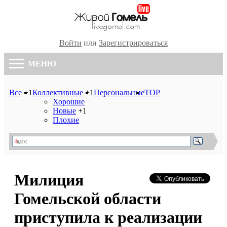
Войти
или
Зарегистрироваться
МЕНЮ
Все
+1
Коллективные
+1
Персональные
TOP
Хорошие
Новые
+1
Плохие
Милиция
Гомельской области
приступила к реализации