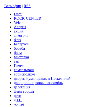
Весь эфир
|
RSS
Life:)
ROCK-CENTER
Velcom
Авария
акция
алкоголь
батэ
Беларусь
борьба
брсм
выставка
гаи
Гомель
гомсельмаш
горисполком
дворец Румянцевых и Паскевичей
дворцово-парковый ансамбль
делегация
День города
дети
ДТП
жильё