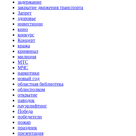
задержание
закрытие движения транспорта
Запрет
здоровье
инвестиции
кино
конкурс
Концерт
кража
криминал
милиция
МТС
МЧС
наркотики
новый год
областная библиотека
облисполком
открытие
паводок
пауэрлифтинг
Победа
победители
пожар
праздник
презентация