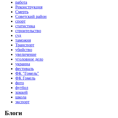
работа
Реконструкция
Смерть
Советский район
спорт
статистика
строительство
суд
таможня
Транспорт
убийство
увеличение
уголовное дело
украина
фестиваль
ФК "Гомель"
ФК Гомель
фото
футбол
хоккей
школа
экспорт
Блоги