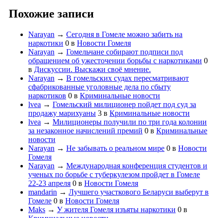
Похожие записи
Narayan
→
Сегодня в Гомеле можно забить на
наркотики
0
в
Новости Гомеля
Narayan
→
Гомельчане собирают подписи под
обращением об ужесточении борьбы с наркотиками
0
в
Дискуссии. Выскажи своё мнение.
Narayan
→
В гомельских судах пересматривают
сфабрикованные уголовные дела по сбыту
наркотиков
0
в
Криминальные новости
lvea
→
Гомельский милиционер пойдет под суд за
продажу марихуаны
3
в
Криминальные новости
lvea
→
Милиционеры получили по три года колонии
за незаконное начислений премий
0
в
Криминальные
новости
Narayan
→
Не забывать о реальном мире
0
в
Новости
Гомеля
Narayan
→
Международная конференция студентов и
ученых по борьбе с туберкулезом пройдет в Гомеле
22-23 апреля
0
в
Новости Гомеля
mandarin
→
Лучшего участкового Беларуси выберут в
Гомеле
0
в
Новости Гомеля
Maks
→
У жителя Гомеля изъяты наркотики
0
в