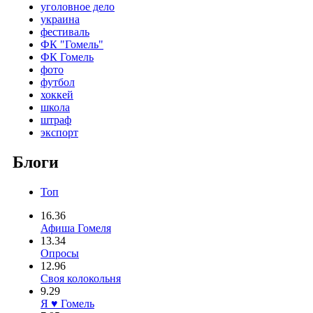
уголовное дело
украина
фестиваль
ФК "Гомель"
ФК Гомель
фото
футбол
хоккей
школа
штраф
экспорт
Блоги
Топ
16.36
Афиша Гомеля
13.34
Опросы
12.96
Своя колокольня
9.29
Я ♥ Гомель