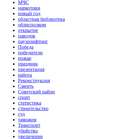
МЧС
наркотики
новый год
областная библиотека
облисполком
открытие
паводок
пауэрлифтинг
Победа
победители
пожар
праздник
презентация
работа
Реконструкция
Смерть
Советский район
спорт
статистика
строительство
суд
таможня
Транспорт
убийство
увеличение