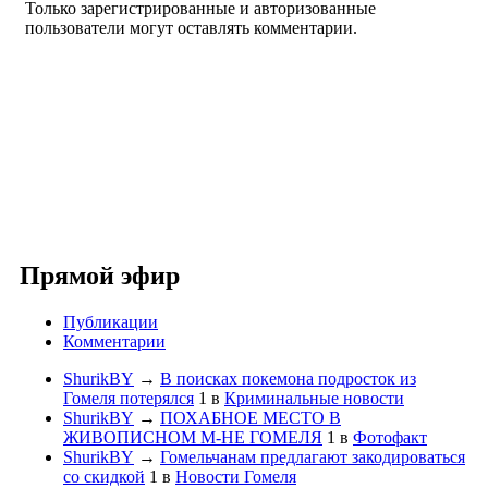
Только зарегистрированные и авторизованные
пользователи могут оставлять комментарии.
Прямой эфир
Публикации
Комментарии
ShurikBY
→
В поисках покемона подросток из
Гомеля потерялся
1
в
Криминальные новости
ShurikBY
→
ПОХАБНОЕ МЕСТО В
ЖИВОПИСНОМ М-НЕ ГОМЕЛЯ
1
в
Фотофакт
ShurikBY
→
Гомельчанам предлагают закодироваться
со скидкой
1
в
Новости Гомеля