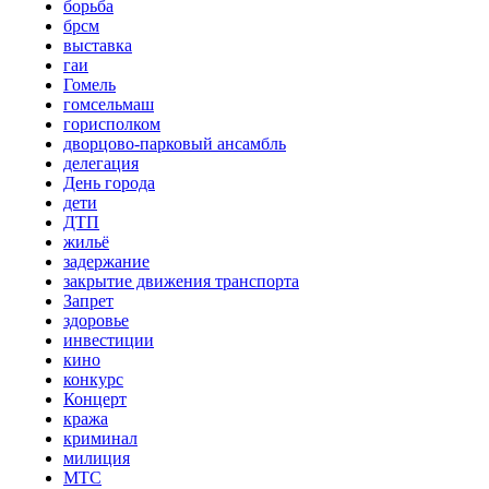
борьба
брсм
выставка
гаи
Гомель
гомсельмаш
горисполком
дворцово-парковый ансамбль
делегация
День города
дети
ДТП
жильё
задержание
закрытие движения транспорта
Запрет
здоровье
инвестиции
кино
конкурс
Концерт
кража
криминал
милиция
МТС