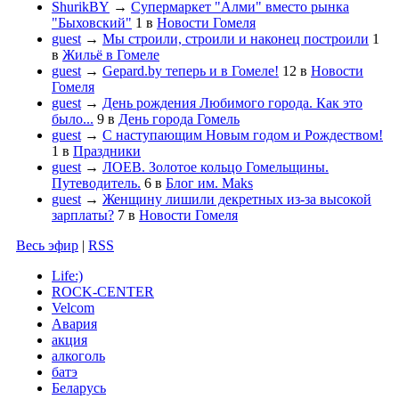
ShurikBY
→
Супермаркет "Алми" вместо рынка
"Быховский"
1
в
Новости Гомеля
guest
→
Мы строили, строили и наконец построили
1
в
Жильё в Гомеле
guest
→
Gepard.by теперь и в Гомеле!
12
в
Новости
Гомеля
guest
→
День рождения Любимого города. Как это
было...
9
в
День города Гомель
guest
→
С наступающим Новым годом и Рождеством!
1
в
Праздники
guest
→
ЛОЕВ. Золотое кольцо Гомельщины.
Путеводитель.
6
в
Блог им. Maks
guest
→
Женщину лишили декретных из-за высокой
зарплаты?
7
в
Новости Гомеля
Весь эфир
|
RSS
Life:)
ROCK-CENTER
Velcom
Авария
акция
алкоголь
батэ
Беларусь