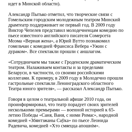
идет в Минской области).
Александр Пытько отметил, что творческие связи с
Гомельским городским молодежным театром Минский
драмтеатр поддерживает не первый год. В 2009 году
Виктор Чепелев представил молодечненцам комедию по
пьесе известного английского писателя Сомерсета
Моэма «Верная жена», а Юрий Вутто познакомил
гомельчан с комедией Франсиса Вебера «Ужин с
дураком». Все спектакли прошли с аншлагом.
«Сотрудничаем мы также с Гроденским драматическим
театром. Налаживаем контакты и за пределами
Беларуси, в частности, со своими российскими
коллегами. К примеру, в 2009 году в Молодечно прошли
гастрольные спектакли Ленинградского областного
Театра юного зрителя», — рассказал Александр Пытько.
Говоря в целом о театральной афише 2010 года, он
проинформировал, что театр порадует своих зрителей
несколькими премьерами — военной историей к 65-
летию Победы «Саня, Ваня, с ними Римас», народной
комедией «Збянтэжаны Саўка» по пьесе Леонида
Радевича, комедией «Хто смяецца апошнiм».