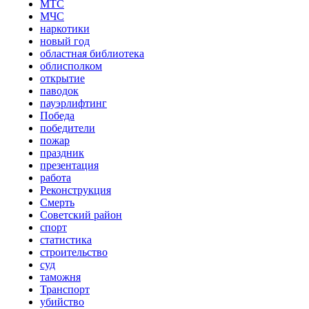
МТС
МЧС
наркотики
новый год
областная библиотека
облисполком
открытие
паводок
пауэрлифтинг
Победа
победители
пожар
праздник
презентация
работа
Реконструкция
Смерть
Советский район
спорт
статистика
строительство
суд
таможня
Транспорт
убийство