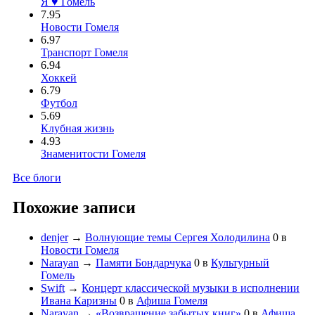
Я ♥ Гомель
7.95
Новости Гомеля
6.97
Транспорт Гомеля
6.94
Хоккей
6.79
Футбол
5.69
Клубная жизнь
4.93
Знаменитости Гомеля
Все блоги
Похожие записи
denjer
→
Волнующие темы Сергея Холодилина
0
в
Новости Гомеля
Narayan
→
Памяти Бондарчука
0
в
Культурный
Гомель
Swift
→
Концерт классической музыки в исполнении
Ивана Каризны
0
в
Афиша Гомеля
Narayan
→
«Возвращение забытых книг»
0
в
Афиша