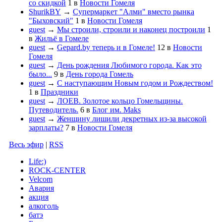
со скидкой
1
в
Новости Гомеля
ShurikBY
→
Супермаркет "Алми" вместо рынка
"Быховский"
1
в
Новости Гомеля
guest
→
Мы строили, строили и наконец построили
1
в
Жильё в Гомеле
guest
→
Gepard.by теперь и в Гомеле!
12
в
Новости
Гомеля
guest
→
День рождения Любимого города. Как это
было...
9
в
День города Гомель
guest
→
С наступающим Новым годом и Рождеством!
1
в
Праздники
guest
→
ЛОЕВ. Золотое кольцо Гомельщины.
Путеводитель.
6
в
Блог им. Maks
guest
→
Женщину лишили декретных из-за высокой
зарплаты?
7
в
Новости Гомеля
Весь эфир
|
RSS
Life:)
ROCK-CENTER
Velcom
Авария
акция
алкоголь
батэ