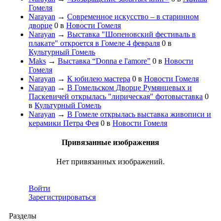
Гомеля
Narayan
→
Современное искусство – в старинном
дворце
0
в
Новости Гомеля
Narayan
→
Выставка "Шопеновский фестиваль в
плакате" откроется в Гомеле 4 февраля
0
в
Культурный Гомель
Maks
→
Выставка “Donna e l'amore”
0
в
Новости
Гомеля
Narayan
→
К юбилею мастера
0
в
Новости Гомеля
Narayan
→
В Гомельском Дворце Румянцевых и
Паскевичей открылась "лирическая" фотовыставка
0
в
Культурный Гомель
Narayan
→
В Гомеле открылась выставка живописи и
керамики Петра Фея
0
в
Новости Гомеля
Привязанные изображения
Нет привязанных изображений.
Войти
Зарегистрироваться
Разделы