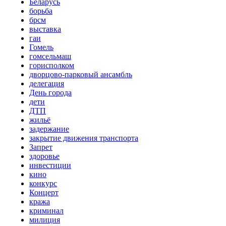
Беларусь
борьба
брсм
выставка
гаи
Гомель
гомсельмаш
горисполком
дворцово-парковый ансамбль
делегация
День города
дети
ДТП
жильё
задержание
закрытие движения транспорта
Запрет
здоровье
инвестиции
кино
конкурс
Концерт
кража
криминал
милиция