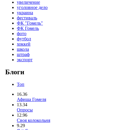
увеличение
уголовное дело
украина
фестиваль
ФК "Гомель"
ФК Гомель
фото
футбол
хоккей
школа
штраф
экспорт
Блоги
Топ
16.36
Афиша Гомеля
13.34
Опросы
12.96
Своя колокольня
9.29