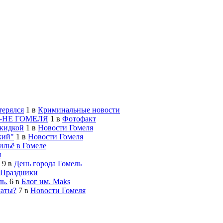
терялся
1
в
Криминальные новости
-НЕ ГОМЕЛЯ
1
в
Фотофакт
скидкой
1
в
Новости Гомеля
кий"
1
в
Новости Гомеля
льё в Гомеле
я
9
в
День города Гомель
Праздники
ь.
6
в
Блог им. Maks
латы?
7
в
Новости Гомеля