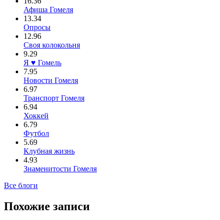
16.36
Афиша Гомеля
13.34
Опросы
12.96
Своя колокольня
9.29
Я ♥ Гомель
7.95
Новости Гомеля
6.97
Транспорт Гомеля
6.94
Хоккей
6.79
Футбол
5.69
Клубная жизнь
4.93
Знаменитости Гомеля
Все блоги
Похожие записи