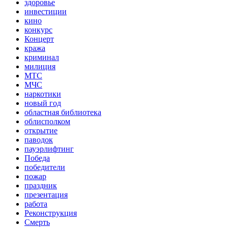
здоровье
инвестиции
кино
конкурс
Концерт
кража
криминал
милиция
МТС
МЧС
наркотики
новый год
областная библиотека
облисполком
открытие
паводок
пауэрлифтинг
Победа
победители
пожар
праздник
презентация
работа
Реконструкция
Смерть