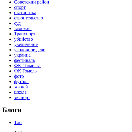
Советский район
спорт
статистика
строительство
суд
таможня
Транспорт
убийство
увеличение
уголовное дело
украина
фестиваль
ФК "Гомель"
ФК Гомель
фото
футбол
хоккей
школа
экспорт
Блоги
Топ