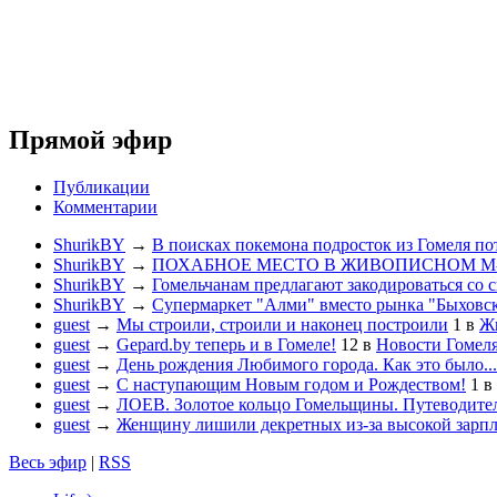
Прямой эфир
Публикации
Комментарии
ShurikBY
→
В поисках покемона подросток из Гомеля по
ShurikBY
→
ПОХАБНОЕ МЕСТО В ЖИВОПИСНОМ М
ShurikBY
→
Гомельчанам предлагают закодироваться со 
ShurikBY
→
Супермаркет "Алми" вместо рынка "Быховс
guest
→
Мы строили, строили и наконец построили
1
в
Жи
guest
→
Gepard.by теперь и в Гомеле!
12
в
Новости Гомел
guest
→
День рождения Любимого города. Как это было...
guest
→
С наступающим Новым годом и Рождеством!
1
в
guest
→
ЛОЕВ. Золотое кольцо Гомельщины. Путеводител
guest
→
Женщину лишили декретных из-за высокой зарп
Весь эфир
|
RSS