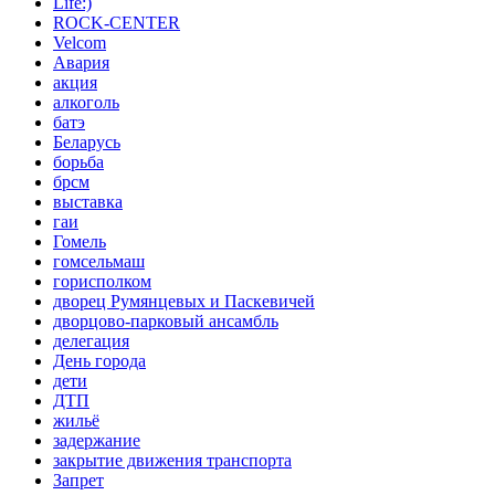
Life:)
ROCK-CENTER
Velcom
Авария
акция
алкоголь
батэ
Беларусь
борьба
брсм
выставка
гаи
Гомель
гомсельмаш
горисполком
дворец Румянцевых и Паскевичей
дворцово-парковый ансамбль
делегация
День города
дети
ДТП
жильё
задержание
закрытие движения транспорта
Запрет