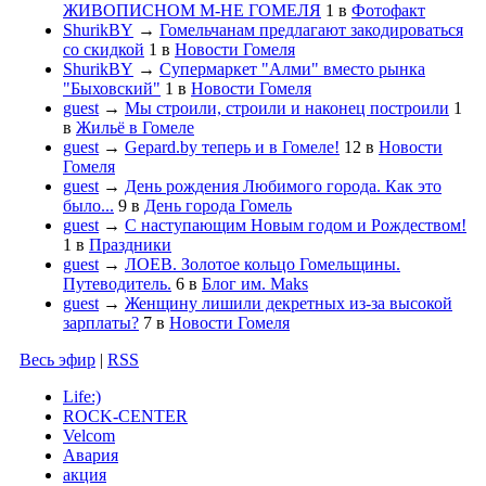
ЖИВОПИСНОМ М-НЕ ГОМЕЛЯ
1
в
Фотофакт
ShurikBY
→
Гомельчанам предлагают закодироваться
со скидкой
1
в
Новости Гомеля
ShurikBY
→
Супермаркет "Алми" вместо рынка
"Быховский"
1
в
Новости Гомеля
guest
→
Мы строили, строили и наконец построили
1
в
Жильё в Гомеле
guest
→
Gepard.by теперь и в Гомеле!
12
в
Новости
Гомеля
guest
→
День рождения Любимого города. Как это
было...
9
в
День города Гомель
guest
→
С наступающим Новым годом и Рождеством!
1
в
Праздники
guest
→
ЛОЕВ. Золотое кольцо Гомельщины.
Путеводитель.
6
в
Блог им. Maks
guest
→
Женщину лишили декретных из-за высокой
зарплаты?
7
в
Новости Гомеля
Весь эфир
|
RSS
Life:)
ROCK-CENTER
Velcom
Авария
акция