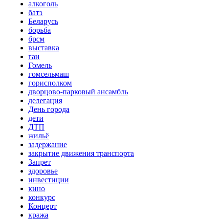
алкоголь
батэ
Беларусь
борьба
брсм
выставка
гаи
Гомель
гомсельмаш
горисполком
дворцово-парковый ансамбль
делегация
День города
дети
ДТП
жильё
задержание
закрытие движения транспорта
Запрет
здоровье
инвестиции
кино
конкурс
Концерт
кража