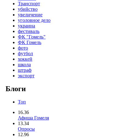
Транспорт
убийство
увеличение
уголовное дело
украина
фестиваль
ФК "Гомель"
ФК Гомель
фото
футбол
хоккей
школа
штраф
экспорт
Блоги
Топ
16.36
Афиша Гомеля
13.34
Опросы
12.96