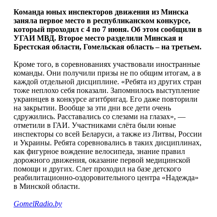
Команда юных инспекторов движения из Минска
заняла первое место в республиканском конкурсе,
который проходил с 4 по 7 июня. Об этом сообщили в
УГАИ МВД. Второе место разделили Минская и
Брестская области, Гомельская область – на третьем.
Кроме того, в соревнованиях участвовали иностранные
команды. Они получили призы не по общим итогам, а в
каждой отдельной дисциплине. «Ребята из других стран
тоже неплохо себя показали. Запомнилось выступление
украинцев в конкурсе агитбригад. Его даже повторили
на закрытии. Вообще за эти дни все дети очень
сдружились. Расставались со слезами на глазах», —
отметили в ГАИ. Участниками слёта были юные
инспекторы со всей Беларуси, а также из Литвы, России
и Украины. Ребята соревновались в таких дисциплинах,
как фигурное вождение велосипеда, знание правил
дорожного движения, оказание первой медицинской
помощи и других. Слет проходил на базе детского
реабилитационно-оздоровительного центра «Надежда»
в Минской области.
GomelRadio.by