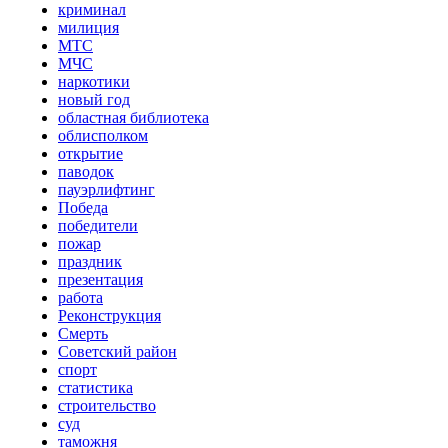
криминал
милиция
МТС
МЧС
наркотики
новый год
областная библиотека
облисполком
открытие
паводок
пауэрлифтинг
Победа
победители
пожар
праздник
презентация
работа
Реконструкция
Смерть
Советский район
спорт
статистика
строительство
суд
таможня