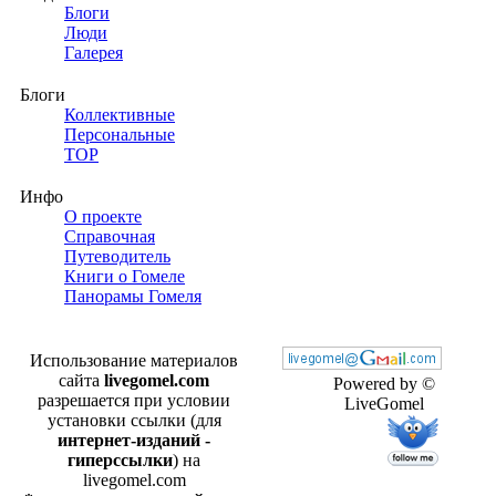
Блоги
Люди
Галерея
Блоги
Коллективные
Персональные
TOP
Инфо
О проекте
Справочная
Путеводитель
Книги о Гомеле
Панорамы Гомеля
Использование материалов
сайта
livegomel.com
Powered by ©
разрешается при условии
LiveGomel
установки ссылки (для
интернет-изданий -
гиперссылки
) на
livegomel.com