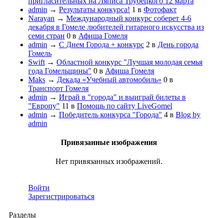
пригласительных на Ляписа Трубецкого 12 марта
admin
→
Результаты конкурса!
1
в
Фотофакт
Narayan
→
Международный конкурс соберет 4-6
декабря в Гомеле любителей гитарного искусства из
семи стран
0
в
Афиша Гомеля
admin
→
С Днем Города + конкурс
2
в
День города
Гомель
Swift
→
Областной конкурс "Лучшая молодая семья
года Гомельщины"
0
в
Афиша Гомеля
Maks
→
Декада «Учебный автомобиль»
0
в
Транспорт Гомеля
admin
→
Играй в "города" и выиграй билеты в
"Европу"
11
в
Помощь по сайту LiveGomel
admin
→
Победитель конкурса "Города"
4
в
Blog by
admin
Привязанные изображения
Нет привязанных изображений.
Войти
Зарегистрироваться
Разделы