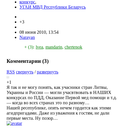
конкурс
,
УГАИ МВД Республики Беларусь
+3
08 июня 2010, 13:54
Narayan
+ (3):
lvea
,
mandarin
,
chertenok
Комментарии (
3
)
RSS
свернуть
/
развернуть
+1
Я так и не могу понять, как учасники стран Литвы,
Украины и России — могли учасвтвовать в НАШИХ
конкурсах по ПДД, Оказание Первой мед помощи и т.д.
— когда во всех странах это по разному…
Нашей ресепублике, опять нечем гордится как этими
агидпригадами. Даже из уважения к гостям, не дали
первые места. Ну позор…