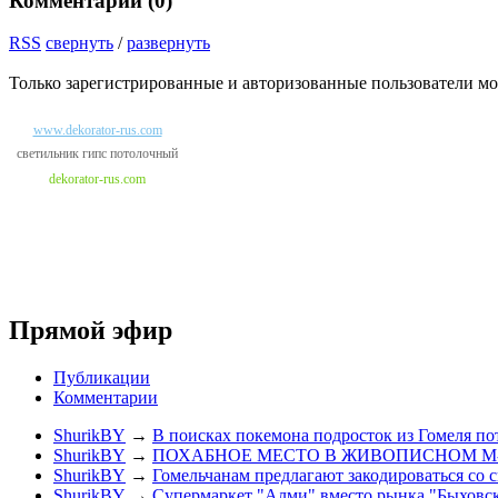
Комментарии (
0
)
RSS
свернуть
/
развернуть
Только зарегистрированные и авторизованные пользователи мо
www.dekorator-rus.com
светильник гипс потолочный
dekorator-rus.com
Прямой эфир
Публикации
Комментарии
ShurikBY
→
В поисках покемона подросток из Гомеля по
ShurikBY
→
ПОХАБНОЕ МЕСТО В ЖИВОПИСНОМ М
ShurikBY
→
Гомельчанам предлагают закодироваться со 
ShurikBY
→
Супермаркет "Алми" вместо рынка "Быховс