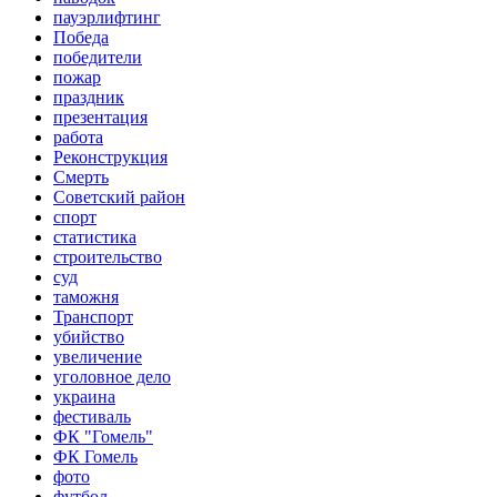
пауэрлифтинг
Победа
победители
пожар
праздник
презентация
работа
Реконструкция
Смерть
Советский район
спорт
статистика
строительство
суд
таможня
Транспорт
убийство
увеличение
уголовное дело
украина
фестиваль
ФК "Гомель"
ФК Гомель
фото
футбол