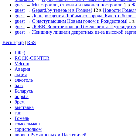
guest
→
Мы строили, строили и наконец построили
1
в
Жи
guest
→
Gepard.by теперь и в Гомеле!
12
в
Новости Гомел
guest
→
День рождения Любимого города. Как это было...
guest
→
С наступающим Новым годом и Рождеством!
1
в
guest
→
ЛОЕВ. Золотое кольцо Гомельщины. Путеводител
guest
→
Женщину лишили декретных из-за высокой зарп
Весь эфир
|
RSS
Life:)
ROCK-CENTER
Velcom
Авария
акция
алкоголь
батэ
Беларусь
борьба
брсм
выставка
гаи
Гомель
гомсельмаш
горисполком
дворец Румянцевых и Паскевичей