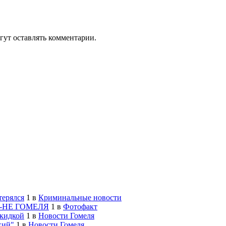
гут оставлять комментарии.
терялся
1
в
Криминальные новости
-НЕ ГОМЕЛЯ
1
в
Фотофакт
скидкой
1
в
Новости Гомеля
кий"
1
в
Новости Гомеля