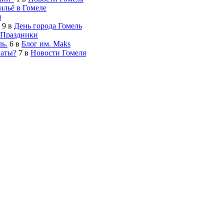
льё в Гомеле
я
9
в
День города Гомель
Праздники
ь.
6
в
Блог им. Maks
латы?
7
в
Новости Гомеля