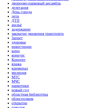
дворцово-парковый ансамбль
делегация
День города
дети
ДТП
жильё
задержание
закрытие движения транспорта
Запрет
здоровье
инвестиции
кино
конкурс
Концерт
кража
криминал
милиция
МТС
МЧС
наркотики
новый год
областная библиотека
облисполком
открытие
паводок