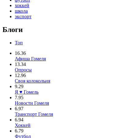
хоккей
школа
экспорт
Блоги
Топ
16.36
Афиша Гомеля
13.34
Опросы
12.96
Своя колокольня
9.29
Я ♥ Гомель
7.95
Новости Гомеля
6.97
Транспорт Гомеля
6.94
Хоккей
6.79
Футбол