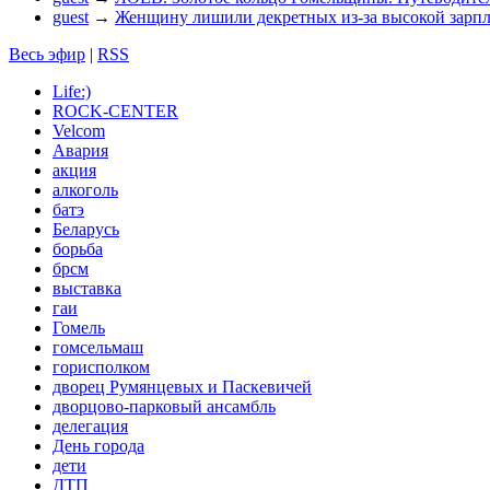
guest
→
Женщину лишили декретных из-за высокой зарп
Весь эфир
|
RSS
Life:)
ROCK-CENTER
Velcom
Авария
акция
алкоголь
батэ
Беларусь
борьба
брсм
выставка
гаи
Гомель
гомсельмаш
горисполком
дворец Румянцевых и Паскевичей
дворцово-парковый ансамбль
делегация
День города
дети
ДТП