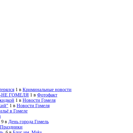
терялся
1
в
Криминальные новости
-НЕ ГОМЕЛЯ
1
в
Фотофакт
скидкой
1
в
Новости Гомеля
кий"
1
в
Новости Гомеля
льё в Гомеле
я
9
в
День города Гомель
Праздники
ь.
6
в
Блог им. Maks