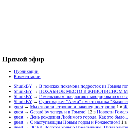
Прямой эфир
Публикации
Комментарии
ShurikBY
→
В поисках покемона подросток из Гомеля по
ShurikBY
→
ПОХАБНОЕ МЕСТО В ЖИВОПИСНОМ М
ShurikBY
→
Гомельчанам предлагают закодироваться со 
ShurikBY
→
Супермаркет "Алми" вместо рынка "Быховс
guest
→
Мы строили, строили и наконец построили
1
в
Жи
guest
→
Gepard.by теперь и в Гомеле!
12
в
Новости Гомел
guest
→
День рождения Любимого города. Как это было...
guest
→
С наступающим Новым годом и Рождеством!
1
в
guest
→
ЛОЕВ. Золотое кольцо Гомельщины. Путеводител