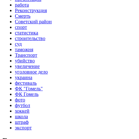
работа
Реконструкция
Смерть
Советский район
спорт
статистика
строительство
суд
таможня
Транспорт
убийство
увеличение
уголовное дело
украина
фестиваль
ФК "Гомель"
ФК Гомель
фото
футбол
хоккей
школа
штраф
экспорт