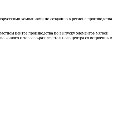
лорусскими компаниями по созда­нию в регионе производства
бласт­ном центре производства по выпуску элементов мягкой
тво жилого и торгово-развлекательного центра со встроенным