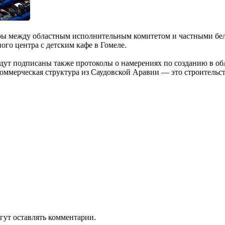
оры между областным ис­полнительным комитетом и частными бе
ого центра с детским кафе в Гомеле.
Будут подписаны также протоко­лы о намерениях по созданию в о
коммерческая структура из Са­удовской Аравии — это строительс
гут оставлять комментарии.