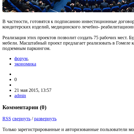
В частности, го­товятся к подписанию инвестицион­ные догов
кондитер­ских изделий, медицинского лечебно- реабилитационн
Реализация этих про­ектов позволит создать 75 рабочих мест. 
мебели. Масштаб­ный проект предлагает реализовать в Гомеле 
подземным пар­кингом.
форум
,
экономика
0
21 мая 2015, 13:57
admin
Комментарии (
0
)
RSS
свернуть
/
развернуть
Только зарегистрированные и авторизованные пользователи мо