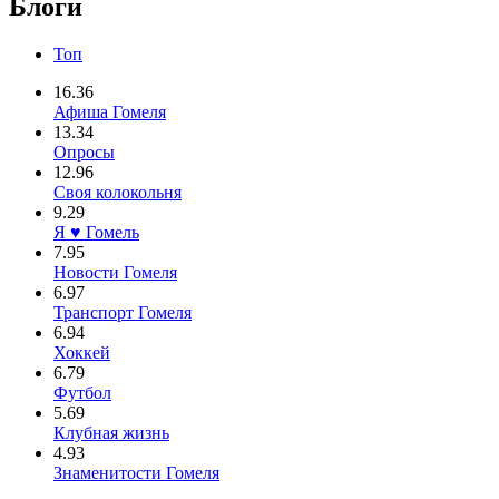
Блоги
Топ
16.36
Афиша Гомеля
13.34
Опросы
12.96
Своя колокольня
9.29
Я ♥ Гомель
7.95
Новости Гомеля
6.97
Транспорт Гомеля
6.94
Хоккей
6.79
Футбол
5.69
Клубная жизнь
4.93
Знаменитости Гомеля