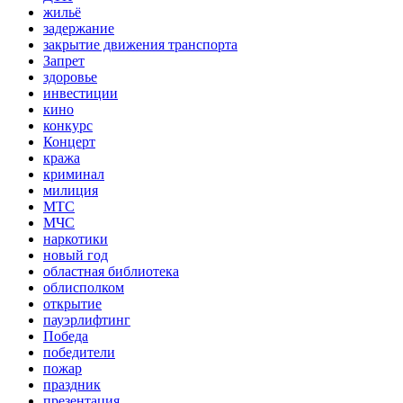
жильё
задержание
закрытие движения транспорта
Запрет
здоровье
инвестиции
кино
конкурс
Концерт
кража
криминал
милиция
МТС
МЧС
наркотики
новый год
областная библиотека
облисполком
открытие
пауэрлифтинг
Победа
победители
пожар
праздник
презентация