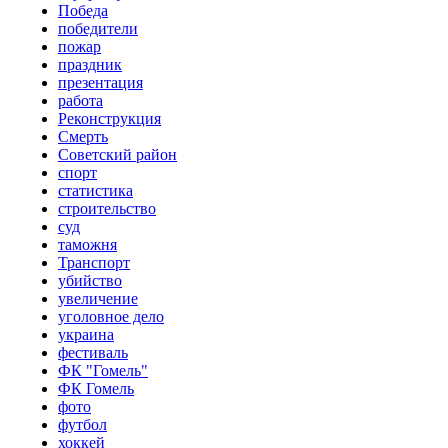
Победа
победители
пожар
праздник
презентация
работа
Реконструкция
Смерть
Советский район
спорт
статистика
строительство
суд
таможня
Транспорт
убийство
увеличение
уголовное дело
украина
фестиваль
ФК "Гомель"
ФК Гомель
фото
футбол
хоккей