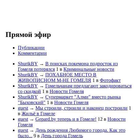
Прямой эфир
Публикации
Комментарии
ShurikBY
→
В поисках покемона подросток из
Гомеля потерялся
1
в
Криминальные новости
ShurikBY
→
ПОХАБНОЕ МЕСТО В
ЖИВОПИСНОМ М-НЕ ГОМЕЛЯ
1
в
Фотофакт
ShurikBY
→
Гомельчанам предлагают закодироваться
со скидкой
1
в
Новости Гомеля
ShurikBY
→
Супермаркет "Алми" вместо рынка
"Быховский"
1
в
Новости Гомеля
guest
→
Мы строили, строили и наконец построили
1
в
Жильё в Гомеле
guest
→
Gepard.by теперь и в Гомеле!
12
в
Новости
Гомеля
guest
→
День рождения Любимого города. Как это
было...
9
в
День города Гомель