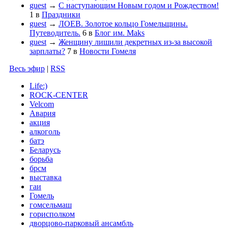
guest
→
С наступающим Новым годом и Рождеством!
1
в
Праздники
guest
→
ЛОЕВ. Золотое кольцо Гомельщины.
Путеводитель.
6
в
Блог им. Maks
guest
→
Женщину лишили декретных из-за высокой
зарплаты?
7
в
Новости Гомеля
Весь эфир
|
RSS
Life:)
ROCK-CENTER
Velcom
Авария
акция
алкоголь
батэ
Беларусь
борьба
брсм
выставка
гаи
Гомель
гомсельмаш
горисполком
дворцово-парковый ансамбль