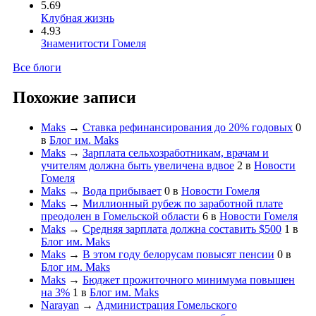
5.69
Клубная жизнь
4.93
Знаменитости Гомеля
Все блоги
Похожие записи
Maks
→
Ставка рефинансирования до 20% годовых
0
в
Блог им. Maks
Maks
→
Зарплата сельхозработникам, врачам и
учителям должна быть увеличена вдвое
2
в
Новости
Гомеля
Maks
→
Вода прибывает
0
в
Новости Гомеля
Maks
→
Миллионный рубеж по заработной плате
преодолен в Гомельской области
6
в
Новости Гомеля
Maks
→
Средняя зарплата должна составить $500
1
в
Блог им. Maks
Maks
→
В этом году белорусам повысят пенсии
0
в
Блог им. Maks
Maks
→
Бюджет прожиточного минимума повышен
на 3%
1
в
Блог им. Maks
Narayan
→
Администрация Гомельского