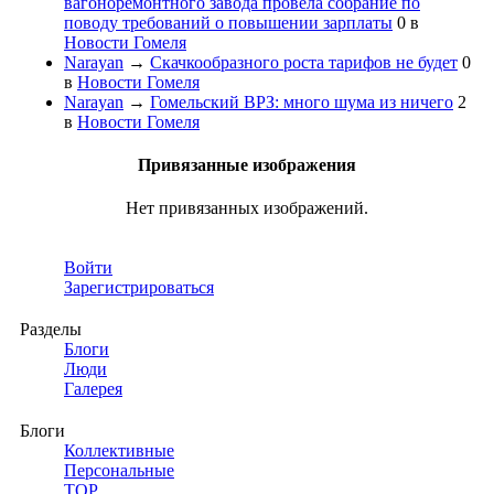
вагоноремонтного завода провела собрание по
поводу требований о повышении зарплаты
0
в
Новости Гомеля
Narayan
→
Скачкообразного роста тарифов не будет
0
в
Новости Гомеля
Narayan
→
Гомельский ВРЗ: много шума из ничего
2
в
Новости Гомеля
Привязанные изображения
Нет привязанных изображений.
Войти
Зарегистрироваться
Разделы
Блоги
Люди
Галерея
Блоги
Коллективные
Персональные
TOP