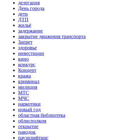
делегация
День города
дети
ДТП
жильё
задержание
закрытие движения транспорта
Запрет
здоровье
инвестиции
кино
конкурс
Концерт
кража
криминал
милиция
МТС
МЧС
наркотики
новый год
областная библиотека
облисполком
открытие
паводок
пауэрлифтинг