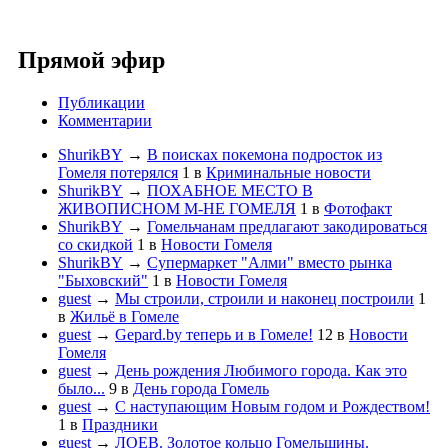
Прямой эфир
Публикации
Комментарии
ShurikBY
→
В поисках покемона подросток из
Гомеля потерялся
1
в
Криминальные новости
ShurikBY
→
ПОХАБНОЕ МЕСТО В
ЖИВОПИСНОМ М-НЕ ГОМЕЛЯ
1
в
Фотофакт
ShurikBY
→
Гомельчанам предлагают закодироваться
со скидкой
1
в
Новости Гомеля
ShurikBY
→
Супермаркет "Алми" вместо рынка
"Быховский"
1
в
Новости Гомеля
guest
→
Мы строили, строили и наконец построили
1
в
Жильё в Гомеле
guest
→
Gepard.by теперь и в Гомеле!
12
в
Новости
Гомеля
guest
→
День рождения Любимого города. Как это
было...
9
в
День города Гомель
guest
→
С наступающим Новым годом и Рождеством!
1
в
Праздники
guest
→
ЛОЕВ. Золотое кольцо Гомельщины.