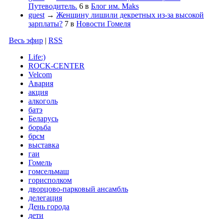
Путеводитель.
6
в
Блог им. Maks
guest
→
Женщину лишили декретных из-за высокой
зарплаты?
7
в
Новости Гомеля
Весь эфир
|
RSS
Life:)
ROCK-CENTER
Velcom
Авария
акция
алкоголь
батэ
Беларусь
борьба
брсм
выставка
гаи
Гомель
гомсельмаш
горисполком
дворцово-парковый ансамбль
делегация
День города
дети