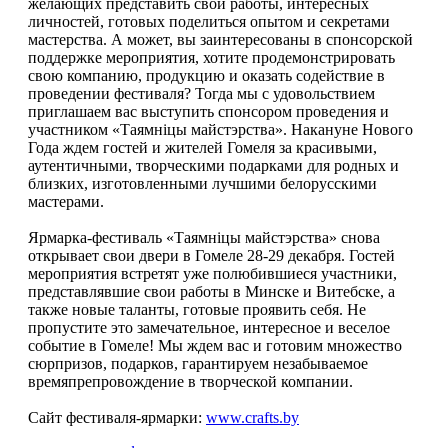
желающих представить свои работы, интересных
личностей, готовых поделиться опытом и секретами
мастерства. А может, вы заинтересованы в спонсорской
поддержке мероприятия, хотите продемонстрировать
свою компанию, продукцию и оказать содействие в
проведении фестиваля? Тогда мы с удовольствием
приглашаем вас выступить спонсором проведения и
участником «Таямнiцы майстэрства». Накануне Нового
Года ждем гостей и жителей Гомеля за красивыми,
аутентичными, творческими подарками для родных и
близких, изготовленными лучшими белорусскими
мастерами.
Ярмарка-фестиваль «Таямнiцы майстэрства» снова
открывает свои двери в Гомеле 28-29 декабря. Гостей
мероприятия встретят уже полюбившиеся участники,
представлявшие свои работы в Минске и Витебске, а
также новые таланты, готовые проявить себя. Не
пропустите это замечательное, интересное и веселое
событие в Гомеле! Мы ждем вас и готовим множество
сюрпризов, подарков, гарантируем незабываемое
времяпрепровождение в творческой компании.
Сайт фестиваля-ярмарки:
www.crafts.by