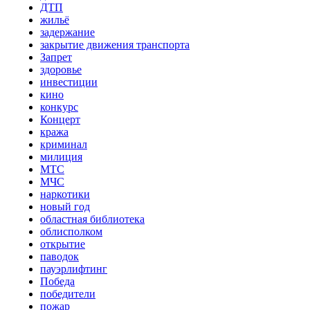
ДТП
жильё
задержание
закрытие движения транспорта
Запрет
здоровье
инвестиции
кино
конкурс
Концерт
кража
криминал
милиция
МТС
МЧС
наркотики
новый год
областная библиотека
облисполком
открытие
паводок
пауэрлифтинг
Победа
победители
пожар