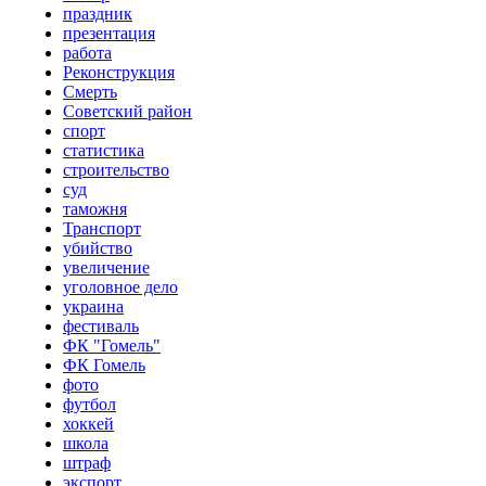
праздник
презентация
работа
Реконструкция
Смерть
Советский район
спорт
статистика
строительство
суд
таможня
Транспорт
убийство
увеличение
уголовное дело
украина
фестиваль
ФК "Гомель"
ФК Гомель
фото
футбол
хоккей
школа
штраф
экспорт