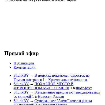
Прямой эфир
Публикации
Комментарии
ShurikBY
→
В поисках покемона подросток из
Гомеля потерялся
1
в
Криминальные новости
ShurikBY
→
ПОХАБНОЕ МЕСТО В
ЖИВОПИСНОМ М-НЕ ГОМЕЛЯ
1
в
Фотофакт
ShurikBY
→
Гомельчанам предлагают закодироваться
со скидкой
1
в
Новости Гомеля
ShurikBY
→
Супермаркет "Алми" вместо рынка
"Быховский"
1
в
Новости Гомеля