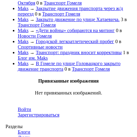
Октября
0
в
Транспорт Гомеля
Maks
→
Закрытие движения транспорта через ж/д
переезд
0
в
Транспорт Гомеля
Maks
→
Закрыто движение по улице Хатаевича.
3
в
Транспорт Гомеля
Maks
→
«Дети войны» собираются на митинг
0
в
Новости Гомеля
Maks
→
Городской легкоатлетический пробег
0
в
Спортивные новости
Maks
→
Транспорт: праздник вносит коррективы
1
в
Блог им. Maks
Maks
→
В Гомеле по улице Головацкого закрыто
движение транспорта
0
в
Транспорт Гомеля
Привязанные изображения
Нет привязанных изображений.
Войти
Зарегистрироваться
Разделы
Блоги