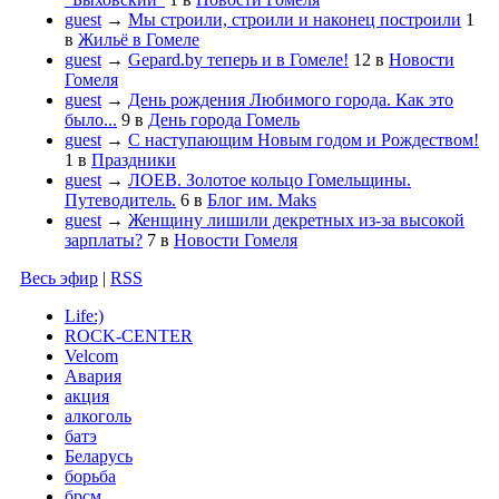
guest
→
Мы строили, строили и наконец построили
1
в
Жильё в Гомеле
guest
→
Gepard.by теперь и в Гомеле!
12
в
Новости
Гомеля
guest
→
День рождения Любимого города. Как это
было...
9
в
День города Гомель
guest
→
С наступающим Новым годом и Рождеством!
1
в
Праздники
guest
→
ЛОЕВ. Золотое кольцо Гомельщины.
Путеводитель.
6
в
Блог им. Maks
guest
→
Женщину лишили декретных из-за высокой
зарплаты?
7
в
Новости Гомеля
Весь эфир
|
RSS
Life:)
ROCK-CENTER
Velcom
Авария
акция
алкоголь
батэ
Беларусь
борьба
брсм