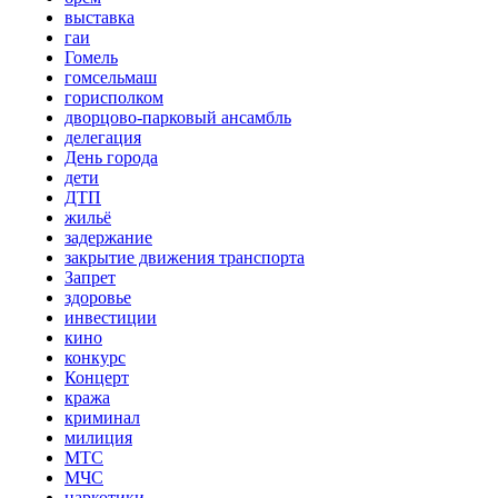
выставка
гаи
Гомель
гомсельмаш
горисполком
дворцово-парковый ансамбль
делегация
День города
дети
ДТП
жильё
задержание
закрытие движения транспорта
Запрет
здоровье
инвестиции
кино
конкурс
Концерт
кража
криминал
милиция
МТС
МЧС
наркотики