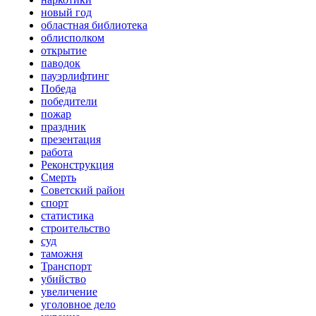
новый год
областная библиотека
облисполком
открытие
паводок
пауэрлифтинг
Победа
победители
пожар
праздник
презентация
работа
Реконструкция
Смерть
Советский район
спорт
статистика
строительство
суд
таможня
Транспорт
убийство
увеличение
уголовное дело