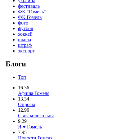
украина
фестиваль
ФК "Гомель"
ФК Гомель
фото
футбол
хоккей
школа
штраф
экспорт
Блоги
Топ
16.36
Афиша Гомеля
13.34
Опросы
12.96
Своя колокольня
9.29
Я ♥ Гомель
7.95
Новости Гомеля