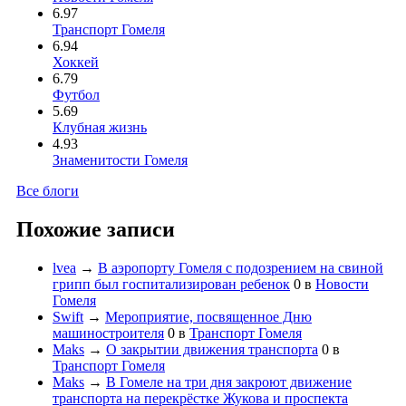
6.97
Транспорт Гомеля
6.94
Хоккей
6.79
Футбол
5.69
Клубная жизнь
4.93
Знаменитости Гомеля
Все блоги
Похожие записи
lvea
→
В аэропорту Гомеля с подозрением на свиной
грипп был госпитализирован ребенок
0
в
Новости
Гомеля
Swift
→
Мероприятие, посвященное Дню
машиностроителя
0
в
Транспорт Гомеля
Maks
→
О закрытии движения транспорта
0
в
Транспорт Гомеля
Maks
→
В Гомеле на три дня закроют движение
транспорта на перекрёстке Жукова и проспекта