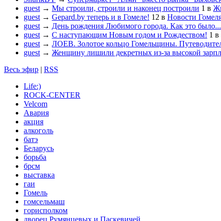
guest
→
Мы строили, строили и наконец построили
1
в
Жи
guest
→
Gepard.by теперь и в Гомеле!
12
в
Новости Гомел
guest
→
День рождения Любимого города. Как это было...
guest
→
С наступающим Новым годом и Рождеством!
1
в
guest
→
ЛОЕВ. Золотое кольцо Гомельщины. Путеводител
guest
→
Женщину лишили декретных из-за высокой зарп
Весь эфир
|
RSS
Life:)
ROCK-CENTER
Velcom
Авария
акция
алкоголь
батэ
Беларусь
борьба
брсм
выставка
гаи
Гомель
гомсельмаш
горисполком
дворец Румянцевых и Паскевичей