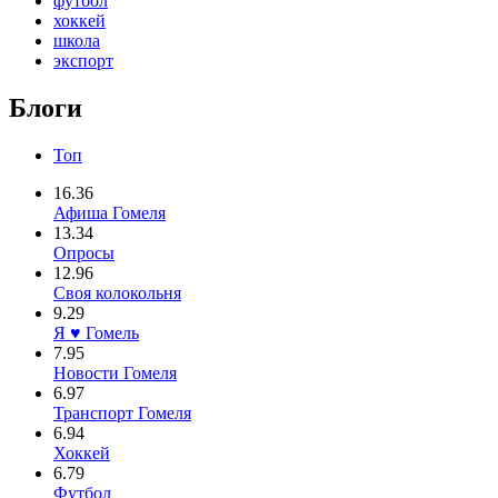
футбол
хоккей
школа
экспорт
Блоги
Топ
16.36
Афиша Гомеля
13.34
Опросы
12.96
Своя колокольня
9.29
Я ♥ Гомель
7.95
Новости Гомеля
6.97
Транспорт Гомеля
6.94
Хоккей
6.79
Футбол