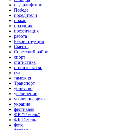
пауэрлифтинг
Победа
победители
пожар
праздник
презентация
работа
Реконструкция
Смерть
Советский район
спорт
статистика
строительство
суд
таможня
Транспорт
убийство
увеличение
уголовное дело
украина
фестиваль
ФК "Гомель"
ФК Гомель
фото