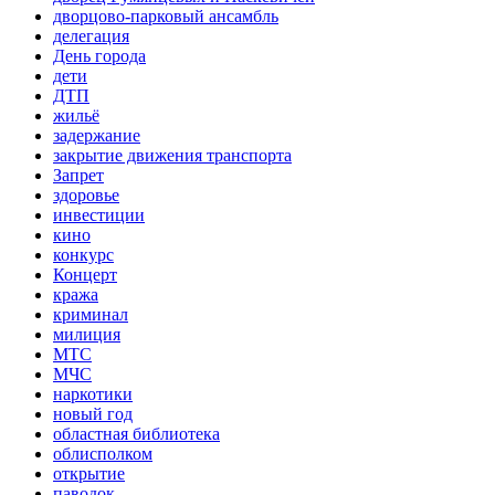
дворцово-парковый ансамбль
делегация
День города
дети
ДТП
жильё
задержание
закрытие движения транспорта
Запрет
здоровье
инвестиции
кино
конкурс
Концерт
кража
криминал
милиция
МТС
МЧС
наркотики
новый год
областная библиотека
облисполком
открытие
паводок