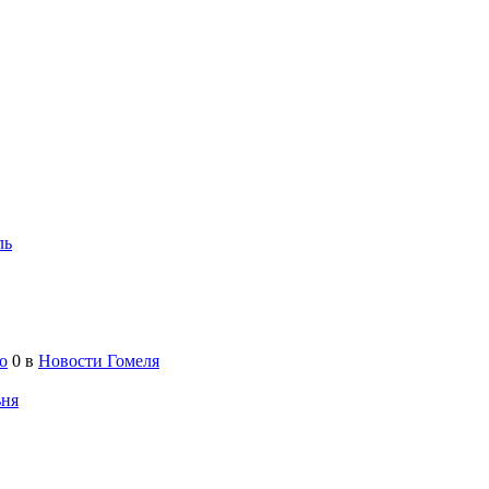
ль
о
0
в
Новости Гомеля
ьня