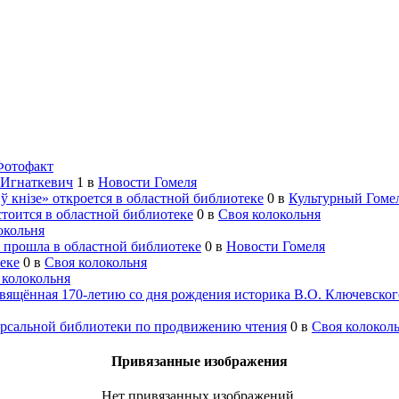
Фотофакт
 Игнаткевич
1
в
Новости Гомеля
ў кнізе» откроется в областной библиотеке
0
в
Культурный Гоме
тоится в областной библиотеке
0
в
Своя колокольня
окольня
 прошла в областной библиотеке
0
в
Новости Гомеля
еке
0
в
Своя колокольня
 колокольня
свящённая 170-летию со дня рождения историка В.О. Ключевског
ерсальной библиотеки по продвижению чтения
0
в
Своя колокол
Привязанные изображения
Нет привязанных изображений.