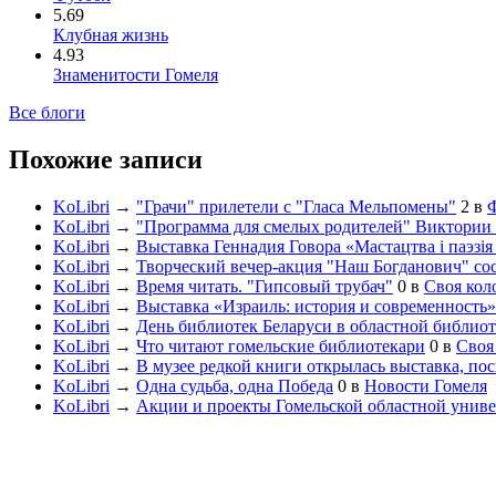
5.69
Клубная жизнь
4.93
Знаменитости Гомеля
Все блоги
Похожие записи
KoLibri
→
"Грачи" прилетели с "Гласа Мельпомены"
2
в
KoLibri
→
"Программа для смелых родителей" Виктории
KoLibri
→
Выставка Геннадия Говора «Мастацтва і паэзія 
KoLibri
→
Творческий вечер-акция "Наш Богданович" сос
KoLibri
→
Время читать. "Гипсовый трубач"
0
в
Своя кол
KoLibri
→
Выставка «Израиль: история и современность»
KoLibri
→
День библиотек Беларуси в областной библиот
KoLibri
→
Что читают гомельские библиотекари
0
в
Своя
KoLibri
→
В музее редкой книги открылась выставка, по
KoLibri
→
Одна судьба, одна Победа
0
в
Новости Гомеля
KoLibri
→
Акции и проекты Гомельской областной унив