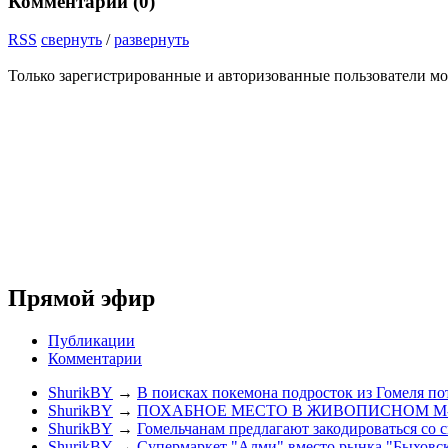
Комментарии (
0
)
RSS
свернуть
/
развернуть
Только зарегистрированные и авторизованные пользователи мо
Прямой эфир
Публикации
Комментарии
ShurikBY
→
В поисках покемона подросток из Гомеля по
ShurikBY
→
ПОХАБНОЕ МЕСТО В ЖИВОПИСНОМ М
ShurikBY
→
Гомельчанам предлагают закодироваться со 
ShurikBY
→
Супермаркет "Алми" вместо рынка "Быховс