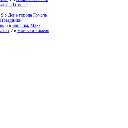
льё в Гомеле
я
9
в
День города Гомель
Праздники
ь.
6
в
Блог им. Maks
латы?
7
в
Новости Гомеля