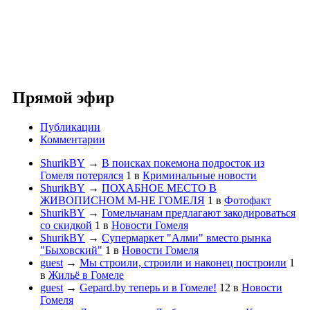
Прямой эфир
Публикации
Комментарии
ShurikBY
→
В поисках покемона подросток из
Гомеля потерялся
1
в
Криминальные новости
ShurikBY
→
ПОХАБНОЕ МЕСТО В
ЖИВОПИСНОМ М-НЕ ГОМЕЛЯ
1
в
Фотофакт
ShurikBY
→
Гомельчанам предлагают закодироваться
со скидкой
1
в
Новости Гомеля
ShurikBY
→
Супермаркет "Алми" вместо рынка
"Быховский"
1
в
Новости Гомеля
guest
→
Мы строили, строили и наконец построили
1
в
Жильё в Гомеле
guest
→
Gepard.by теперь и в Гомеле!
12
в
Новости
Гомеля