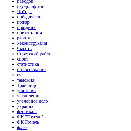
паводок
пауэрлифтинг
Победа
победители
пожар
праздник
презентация
работа
Реконструкция
Смерть
Советский район
спорт
статистика
строительство
суд
таможня
Транспорт
убийство
увеличение
уголовное дело
украина
фестиваль
ФК "Гомель"
ФК Гомель
фото