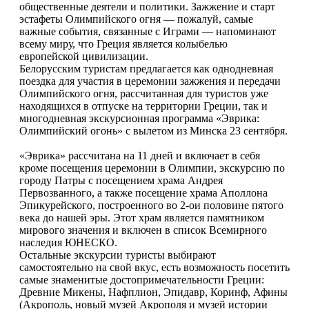
общественные деятели и политики. Зажжение и старт
эстафеты Олимпийского огня — пожалуй, самые
важные события, связанные с Играми — напоминают
всему миру, что Греция является колыбелью
европейской цивилизации.
Белорусским туристам предлагается как однодневная
поездка для участия в церемонии зажжения и передачи
Олимпийского огня, рассчитанная для туристов уже
находящихся в отпуске на территории Греции, так и
многодневная экскурсионная программа «Эврика:
Олимпийский огонь» с вылетом из Минска 23 сентября.
«Эврика» рассчитана на 11 дней и включает в себя
кроме посещения церемонии в Олимпии, экскурсию по
городу Патры с посещением храма Андрея
Первозванного, а также посещение храма Аполлона
Эпикурейского, построенного во 2-ои половине пятого
века до нашей эры. Этот храм является памятником
мирового значения и включен в список Всемирного
наследия ЮНЕСКО.
Остальные экскурсии туристы выбирают
самостоятельно на свой вкус, есть возможность посетить
самые знаменитые достопримечательности Греции:
Древние Микены, Нафплион, Эпидавр, Коринф, Афины
(Акрополь, новый музей Акрополя и музей истории