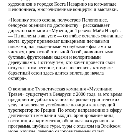
художников в городке Коста Наварино на юго-западе
Пелопоннеса, многочисленные концерты и выставки.
«Новинку этого сезона, полуостров Пелопоннес,
белорусы оценили по достоинству – рассказывает
директор компании «Музенидис Тревел» Майя Ньорба.
— На вылеты в августе — сентябре остались считанные
места: курорт привлекает шикарными песчаными
пляжами, награжденными «голубыми» флагами за
чистоту, прекрасной отельной базой, живописными
бухтами, фруктовыми садами и колоритными
деревушками. Поэтому тем, кто хочет провести свой
отпуск в этом регионе, стоит поспешить, к тому же
бархатный сезон здесь длится вплоть до начала
октября».
О компании: Туристическая компания «Музенидис
Тревел» существует в Беларуси с 2000 года, за это время
предприятие добилось успеха на рынке туристических
услуг и завоевало устойчивые позиции как ведущий
туроператор по Греции. По этому направлению в сферу
деятельности компании входит: бронирование вилл,
гостиниц и апартаментов, обширная экскурсионная
программа, шубные туры, туры с отдыхом на Эгейском
море, круизы, лечебно-оздоровительный отдых,