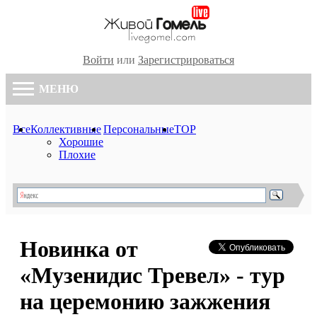
Войти
или
Зарегистрироваться
МЕНЮ
Все
Коллективные
Персональные
TOP
Хорошие
Плохие
Новинка от
«Музенидис Тревел» - тур
на церемонию зажжения