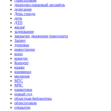
горисполком
дворцово-парковый ансамбль
делегация
День города
дети
ДТП
жильё
задержание
закрытие движения транспорта
Запрет
здоровье
инвестиции
кино
конкурс
Концерт
кража
криминал
милиция
МТС
МЧС
наркотики
новый год
областная библиотека
облисполком
открытие