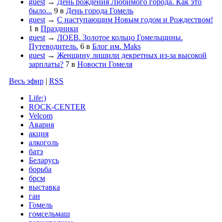
guest
→
День рождения Любимого города. Как это
было...
9
в
День города Гомель
guest
→
С наступающим Новым годом и Рождеством!
1
в
Праздники
guest
→
ЛОЕВ. Золотое кольцо Гомельщины.
Путеводитель.
6
в
Блог им. Maks
guest
→
Женщину лишили декретных из-за высокой
зарплаты?
7
в
Новости Гомеля
Весь эфир
|
RSS
Life:)
ROCK-CENTER
Velcom
Авария
акция
алкоголь
батэ
Беларусь
борьба
брсм
выставка
гаи
Гомель
гомсельмаш