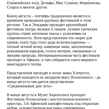
Олимпийских игр), Дельфы, Мыс Сунион, Фермопилы,
Спарта и многое другое.
Конец августа – сентябрь традиционно является и
временем проведения крупных фестивалей в этом
регионе. Так в Эпидавре проходит крупнейший
фестиваль театра, музыки и танцев: лучшие греческие
труппы ставят античные пьесы с аллюзиями на
современность. Хотя представления эти скорее для
греков, ехать туда стоит ради величия картины —
теплый летний вечер, каменная чаша, заполненная
разноязыким народом, голоса актеров, смешанные со
звуками природы. Интернациональная часть фестиваля
проходит в Афинах, и там собирается элита мирового
авангардного театра.
Представления проходят и возле замка Хлемутси,
который находится на западном мысе Пелопоннеса – до
конца августа там дается представление
«Средневековые дни лета».
В конце августа в Музее Акрополиса проходит
Фестиваль Полнолуния с выступлением военного
оркестра, 3-й Афинский кинофестиваль под открытым
небом, художественная выставка современных