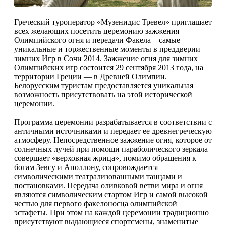
Греческий туроператор «Музенидис Тревел» приглашает
всех желающих посетить церемонию зажжения
Олимпийского огня и передачи Факела – самые
уникальные и торжественные моменты в преддверии
зимних Игр в Сочи 2014. Зажжение огня для зимних
Олимпийских игр состоится 29 сентября 2013 года, на
территории Греции — в Древней Олимпии.
Белорусским туристам предоставляется уникальная
возможность присутствовать на этой исторической
церемонии.
Программа церемонии разрабатывается в соответствии с
античными источниками и передает ее древнегреческую
атмосферу. Непосредственное зажжение огня, которое от
солнечных лучей при помощи параболического зеркала
совершает «верховная жрица», помимо обращения к
богам Зевсу и Аполлону, сопровождается
символическими театрализованными танцами и
постановками. Передача оливковой ветви мира и огня
являются символическим стартом Игр и самой высокой
честью для первого факелоносца олимпийской
эстафеты. При этом на каждой церемонии традиционно
присутствуют выдающиеся спортсмены, знаменитые