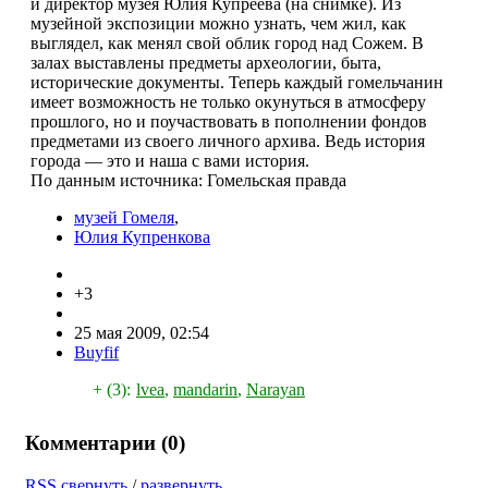
и директор музея Юлия Купреева (на снимке). Из
музейной экспозиции можно узнать, чем жил, как
выглядел, как менял свой облик город над Сожем. В
залах выставлены предметы археологии, быта,
исторические документы. Теперь каждый гомельчанин
имеет возможность не только окунуться в атмосферу
прошлого, но и поучаствовать в пополнении фондов
предметами из своего личного архива. Ведь история
города — это и наша с вами история.
По данным источника: Гомельская правда
музей Гомеля
,
Юлия Купренкова
+3
25 мая 2009, 02:54
Buyfif
+ (3):
lvea
,
mandarin
,
Narayan
Комментарии (
0
)
RSS
свернуть
/
развернуть