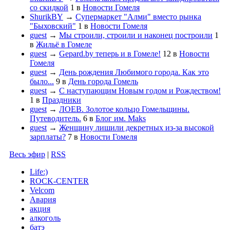
со скидкой
1
в
Новости Гомеля
ShurikBY
→
Супермаркет "Алми" вместо рынка
"Быховский"
1
в
Новости Гомеля
guest
→
Мы строили, строили и наконец построили
1
в
Жильё в Гомеле
guest
→
Gepard.by теперь и в Гомеле!
12
в
Новости
Гомеля
guest
→
День рождения Любимого города. Как это
было...
9
в
День города Гомель
guest
→
С наступающим Новым годом и Рождеством!
1
в
Праздники
guest
→
ЛОЕВ. Золотое кольцо Гомельщины.
Путеводитель.
6
в
Блог им. Maks
guest
→
Женщину лишили декретных из-за высокой
зарплаты?
7
в
Новости Гомеля
Весь эфир
|
RSS
Life:)
ROCK-CENTER
Velcom
Авария
акция
алкоголь
батэ