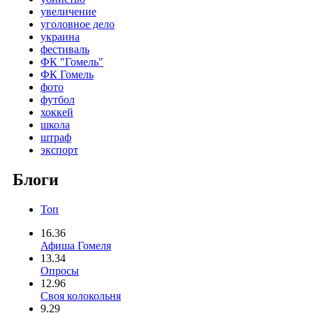
увеличение
уголовное дело
украина
фестиваль
ФК "Гомель"
ФК Гомель
фото
футбол
хоккей
школа
штраф
экспорт
Блоги
Топ
16.36
Афиша Гомеля
13.34
Опросы
12.96
Своя колокольня
9.29