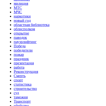
милиция
МТС
МЧС
наркотики
новый год
областная библиотека
облисполком
открытие
паводок
пауэрлифтинг
Победа
победители
пожар
праздник
презентация
работа
Реконструкция
Смерть
спорт
статистика
строительство
суд
таможня
Транспорт
убийство