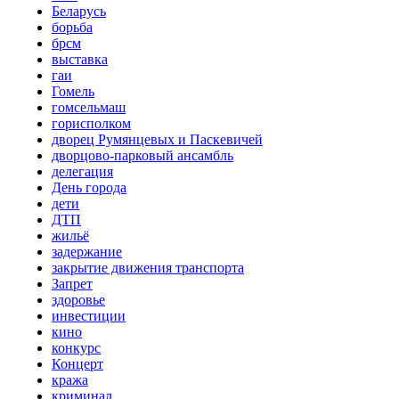
Беларусь
борьба
брсм
выставка
гаи
Гомель
гомсельмаш
горисполком
дворец Румянцевых и Паскевичей
дворцово-парковый ансамбль
делегация
День города
дети
ДТП
жильё
задержание
закрытие движения транспорта
Запрет
здоровье
инвестиции
кино
конкурс
Концерт
кража
криминал