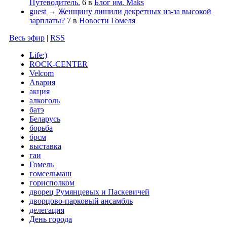
Путеводитель.
6
в
Блог им. Maks
guest
→
Женщину лишили декретных из-за высокой
зарплаты?
7
в
Новости Гомеля
Весь эфир
|
RSS
Life:)
ROCK-CENTER
Velcom
Авария
акция
алкоголь
батэ
Беларусь
борьба
брсм
выставка
гаи
Гомель
гомсельмаш
горисполком
дворец Румянцевых и Паскевичей
дворцово-парковый ансамбль
делегация
День города