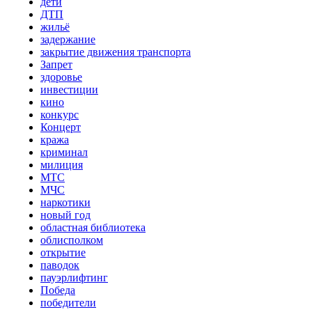
дети
ДТП
жильё
задержание
закрытие движения транспорта
Запрет
здоровье
инвестиции
кино
конкурс
Концерт
кража
криминал
милиция
МТС
МЧС
наркотики
новый год
областная библиотека
облисполком
открытие
паводок
пауэрлифтинг
Победа
победители