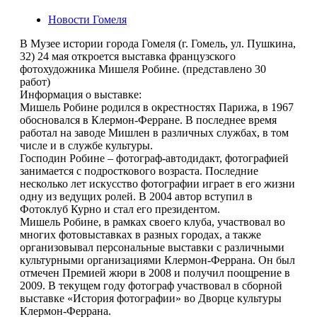
Новости Гомеля
В Музее истории города Гомеля (г. Гомель, ул. Пушкина,
32) 24 мая откроется выставка французского
фотохудожника Мишеля Робине. (представлено 30
работ)
Информация о выставке:
Мишель Робине родился в окрестностях Парижа, в 1967
обосновался в Клермон-Ферране. В последнее время
работал на заводе Мишлен в различных службах, в том
числе и в службе культуры.
Господин Робине – фотограф-автодидакт, фотографией
занимается с подросткового возраста. Последние
несколько лет искусство фотографии играет в его жизни
одну из ведущих ролей. В 2004 автор вступил в
Фотоклуб Курно и стал его президентом.
Мишель Робине, в рамках своего клуба, участвовал во
многих фотовыставках в разных городах, а также
организовывал персональные выставки с различными
культурными организациями Клермон-Феррана. Он был
отмечен Премией жюри в 2008 и получил поощрение в
2009. В текущем году фотограф участвовал в сборной
выставке «История фотографии» во Дворце культуры
Клермон-Феррана.