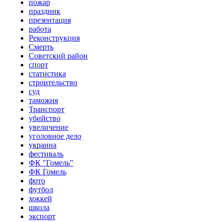
пожар
праздник
презентация
работа
Реконструкция
Смерть
Советский район
спорт
статистика
строительство
суд
таможня
Транспорт
убийство
увеличение
уголовное дело
украина
фестиваль
ФК "Гомель"
ФК Гомель
фото
футбол
хоккей
школа
экспорт