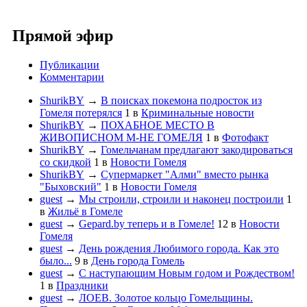
Прямой эфир
Публикации
Комментарии
ShurikBY
→
В поисках покемона подросток из
Гомеля потерялся
1
в
Криминальные новости
ShurikBY
→
ПОХАБНОЕ МЕСТО В
ЖИВОПИСНОМ М-НЕ ГОМЕЛЯ
1
в
Фотофакт
ShurikBY
→
Гомельчанам предлагают закодироваться
со скидкой
1
в
Новости Гомеля
ShurikBY
→
Супермаркет "Алми" вместо рынка
"Быховский"
1
в
Новости Гомеля
guest
→
Мы строили, строили и наконец построили
1
в
Жильё в Гомеле
guest
→
Gepard.by теперь и в Гомеле!
12
в
Новости
Гомеля
guest
→
День рождения Любимого города. Как это
было...
9
в
День города Гомель
guest
→
С наступающим Новым годом и Рождеством!
1
в
Праздники
guest
→
ЛОЕВ. Золотое кольцо Гомельщины.