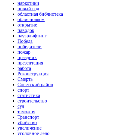
наркотики
новый год
областная библиотека
облисполком
открытие
паводок
пауэрлифтинг
Победа
победители
пожар
праздник
презентация
работа
Реконструкция
Смерть
Советский район
спорт
статистика
строительство
суд
таможня
Транспорт
убийство
увеличение
уголовное дело