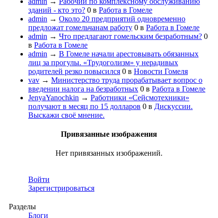
admin
→
Рабочий по комплексному обслуживанию
зданий - кто это?
0
в
Работа в Гомеле
admin
→
Около 20 предприятий одновременно
предложат гомельчанам работу
0
в
Работа в Гомеле
admin
→
Что предлагают гомельским безработным?
0
в
Работа в Гомеле
admin
→
В Гомеле начали арестовывать обязанных
лиц за прогулы. «Трудоголизм» у нерадивых
родителей резко повысился
0
в
Новости Гомеля
vav
→
Министерство труда прорабатывает вопрос о
введении налога на безработных
0
в
Работа в Гомеле
JenyaYanochkin
→
Работники «Сейсмотехники»
получают в месяц по 15 долларов
0
в
Дискуссии.
Выскажи своё мнение.
Привязанные изображения
Нет привязанных изображений.
Войти
Зарегистрироваться
Разделы
Блоги