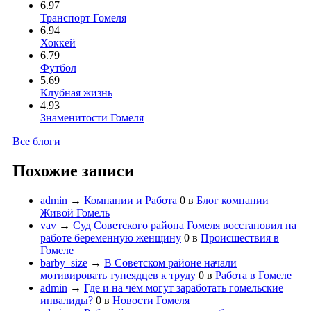
6.97
Транспорт Гомеля
6.94
Хоккей
6.79
Футбол
5.69
Клубная жизнь
4.93
Знаменитости Гомеля
Все блоги
Похожие записи
admin
→
Компании и Работа
0
в
Блог компании
Живой Гомель
vav
→
Суд Советского района Гомеля восстановил на
работе беременную женщину
0
в
Происшествия в
Гомеле
barby_size
→
В Советском районе начали
мотивировать тунеядцев к труду
0
в
Работа в Гомеле
admin
→
Где и на чём могут заработать гомельские
инвалиды?
0
в
Новости Гомеля