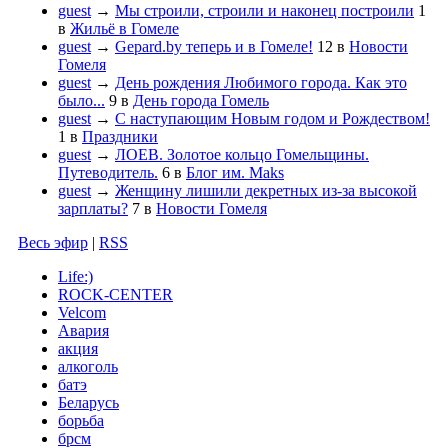
guest
→
Мы строили, строили и наконец построили
1
в
Жильё в Гомеле
guest
→
Gepard.by теперь и в Гомеле!
12
в
Новости
Гомеля
guest
→
День рождения Любимого города. Как это
было...
9
в
День города Гомель
guest
→
С наступающим Новым годом и Рождеством!
1
в
Праздники
guest
→
ЛОЕВ. Золотое кольцо Гомельщины.
Путеводитель.
6
в
Блог им. Maks
guest
→
Женщину лишили декретных из-за высокой
зарплаты?
7
в
Новости Гомеля
Весь эфир
|
RSS
Life:)
ROCK-CENTER
Velcom
Авария
акция
алкоголь
батэ
Беларусь
борьба
брсм