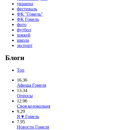
украина
фестиваль
ФК "Гомель"
ФК Гомель
фото
футбол
хоккей
школа
экспорт
Блоги
Топ
16.36
Афиша Гомеля
13.34
Опросы
12.96
Своя колокольня
9.29
Я ♥ Гомель
7.95
Новости Гомеля