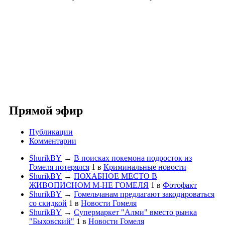
Прямой эфир
Публикации
Комментарии
ShurikBY
→
В поисках покемона подросток из
Гомеля потерялся
1
в
Криминальные новости
ShurikBY
→
ПОХАБНОЕ МЕСТО В
ЖИВОПИСНОМ М-НЕ ГОМЕЛЯ
1
в
Фотофакт
ShurikBY
→
Гомельчанам предлагают закодироваться
со скидкой
1
в
Новости Гомеля
ShurikBY
→
Супермаркет "Алми" вместо рынка
"Быховский"
1
в
Новости Гомеля