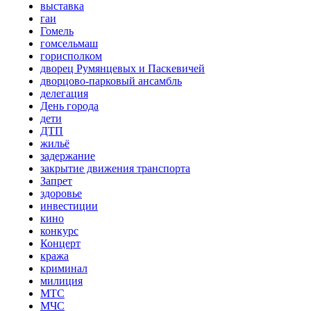
выставка
гаи
Гомель
гомсельмаш
горисполком
дворец Румянцевых и Паскевичей
дворцово-парковый ансамбль
делегация
День города
дети
ДТП
жильё
задержание
закрытие движения транспорта
Запрет
здоровье
инвестиции
кино
конкурс
Концерт
кража
криминал
милиция
МТС
МЧС