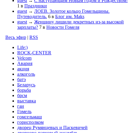
guest
→
С наступающим Новым годом и Рождеством!
1
в
Праздники
guest
→
ЛОЕВ. Золотое кольцо Гомельщины.
Путеводитель.
6
в
Блог им. Maks
guest
→
Женщину лишили декретных из-за высокой
зарплаты?
7
в
Новости Гомеля
Весь эфир
|
RSS
Life:)
ROCK-CENTER
Velcom
Авария
акция
алкоголь
батэ
Беларусь
борьба
брсм
выставка
гаи
Гомель
гомсельмаш
горисполком
дворец Румянцевых и Паскевичей
дворцово-парковый ансамбль