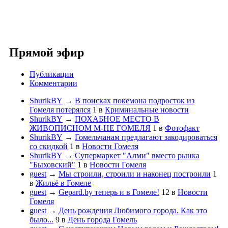
Прямой эфир
Публикации
Комментарии
ShurikBY
→
В поисках покемона подросток из
Гомеля потерялся
1
в
Криминальные новости
ShurikBY
→
ПОХАБНОЕ МЕСТО В
ЖИВОПИСНОМ М-НЕ ГОМЕЛЯ
1
в
Фотофакт
ShurikBY
→
Гомельчанам предлагают закодироваться
со скидкой
1
в
Новости Гомеля
ShurikBY
→
Супермаркет "Алми" вместо рынка
"Быховский"
1
в
Новости Гомеля
guest
→
Мы строили, строили и наконец построили
1
в
Жильё в Гомеле
guest
→
Gepard.by теперь и в Гомеле!
12
в
Новости
Гомеля
guest
→
День рождения Любимого города. Как это
было...
9
в
День города Гомель