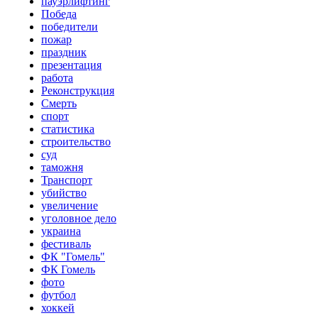
пауэрлифтинг
Победа
победители
пожар
праздник
презентация
работа
Реконструкция
Смерть
спорт
статистика
строительство
суд
таможня
Транспорт
убийство
увеличение
уголовное дело
украина
фестиваль
ФК "Гомель"
ФК Гомель
фото
футбол
хоккей