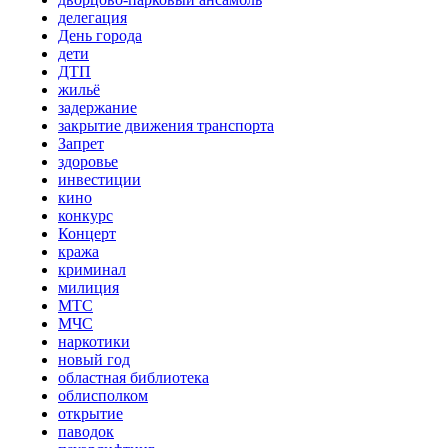
делегация
День города
дети
ДТП
жильё
задержание
закрытие движения транспорта
Запрет
здоровье
инвестиции
кино
конкурс
Концерт
кража
криминал
милиция
МТС
МЧС
наркотики
новый год
областная библиотека
облисполком
открытие
паводок