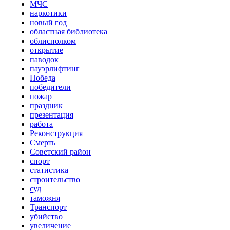
МЧС
наркотики
новый год
областная библиотека
облисполком
открытие
паводок
пауэрлифтинг
Победа
победители
пожар
праздник
презентация
работа
Реконструкция
Смерть
Советский район
спорт
статистика
строительство
суд
таможня
Транспорт
убийство
увеличение