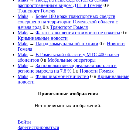
распространенным видом ДТП в Гомеле
0
в
Транспорт Гомеля
Maks
→
Более 180 краж транспортных средств
совершено на территории Гомельской области с
начала года
0
в
Транспорт Гомеля
Maks
→
Факты завышения стоимости не изжиты
0
в
Криминальные новости
Maks
→
Парад коммунальной техники
0
в
Новости
Гомеля
Maks
→
В Гомельской области у МТС 400 тысяч
абонентов
0
в
Мобильные операторы
Maks
→
За прошлый месяц реальная зарплата в
регионе выросла на 7,6 %
1
в
Новости Гомеля
Maks
→
Фальшивомонетничество
0
в
Криминальные
новости
Привязанные изображения
Нет привязанных изображений.
Войти
Зарегистрироваться