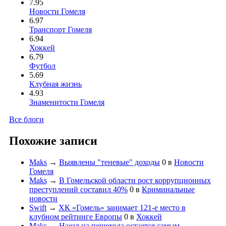
7.95
Новости Гомеля
6.97
Транспорт Гомеля
6.94
Хоккей
6.79
Футбол
5.69
Клубная жизнь
4.93
Знаменитости Гомеля
Все блоги
Похожие записи
Maks
→
Выявлены "теневые" доходы
0
в
Новости
Гомеля
Maks
→
В Гомельской области рост коррупционных
преступлений составил 40%
0
в
Криминальные
новости
Swift
→
ХК «Гомель» занимает 121-е место в
клубном рейтинге Европы
0
в
Хоккей
Maks
→
Наезд на пешехода остается самым