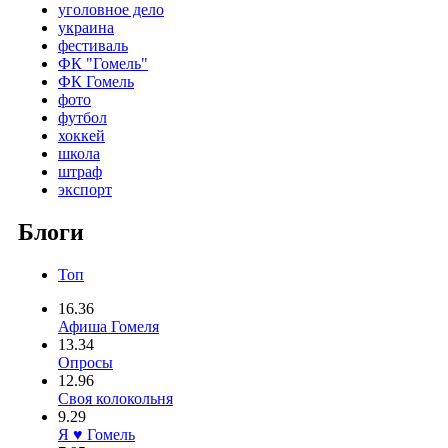
уголовное дело
украина
фестиваль
ФК "Гомель"
ФК Гомель
фото
футбол
хоккей
школа
штраф
экспорт
Блоги
Топ
16.36
Афиша Гомеля
13.34
Опросы
12.96
Своя колокольня
9.29
Я ♥ Гомель