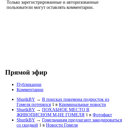
Только зарегистрированные и авторизованные
пользователи могут оставлять комментарии.
Прямой эфир
Публикации
Комментарии
ShurikBY
→
В поисках покемона подросток из
Гомеля потерялся
1
в
Криминальные новости
ShurikBY
→
ПОХАБНОЕ МЕСТО В
ЖИВОПИСНОМ М-НЕ ГОМЕЛЯ
1
в
Фотофакт
ShurikBY
→
Гомельчанам предлагают закодироваться
со скидкой
1
в
Новости Гомеля