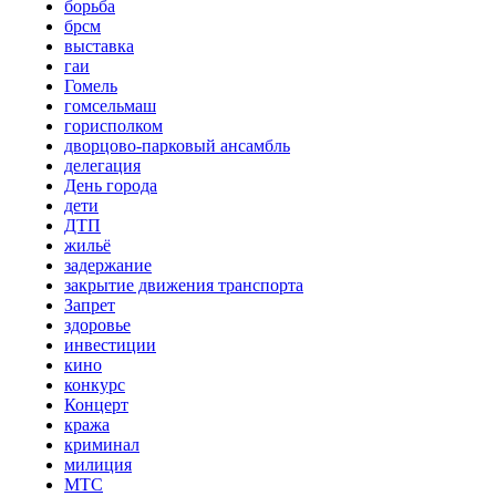
борьба
брсм
выставка
гаи
Гомель
гомсельмаш
горисполком
дворцово-парковый ансамбль
делегация
День города
дети
ДТП
жильё
задержание
закрытие движения транспорта
Запрет
здоровье
инвестиции
кино
конкурс
Концерт
кража
криминал
милиция
МТС