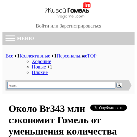
Войти
или
Зарегистрироваться
МЕНЮ
Все
+1
Коллективные
+1
Персональные
TOP
Хорошие
Новые
+1
Плохие
Около Br343 млн
сэкономит Гомель от
уменьшения количества