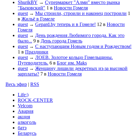
ShurikBY
→
Супермаркет "Алми" вместо рынка
"Быховский"
1
в
Новости Гомеля
guest
→
Мы строили, строили и наконец построили
1
в
Жильё в Гомеле
guest
→
Gepard.by теперь и в Гомеле!
12
в
Новости
Гомеля
guest
→
День рождения Любимого города. Как это
было...
9
в
День города Гомель
guest
→
С наступающим Новым годом и Рождеством!
1
в
Праздники
guest
→
ЛОЕВ. Золотое кольцо Гомельщины.
Путеводитель.
6
в
Блог им. Maks
guest
→
Женщину лишили декретных из-за высокой
зарплаты?
7
в
Новости Гомеля
Весь эфир
|
RSS
Life:)
ROCK-CENTER
Velcom
Авария
акция
алкоголь
батэ
Беларусь