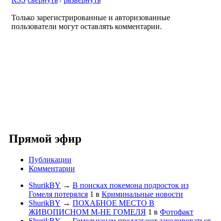
Только зарегистрированные и авторизованные
пользователи могут оставлять комментарии.
Прямой эфир
Публикации
Комментарии
ShurikBY
→
В поисках покемона подросток из
Гомеля потерялся
1
в
Криминальные новости
ShurikBY
→
ПОХАБНОЕ МЕСТО В
ЖИВОПИСНОМ М-НЕ ГОМЕЛЯ
1
в
Фотофакт
ShurikBY
→
Гомельчанам предлагают закодироваться