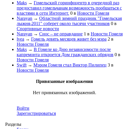
Maks
→
Гомельский горинфоцентр в очередной раз
предоставил гомельчанам возможность пообщаться с
властями в сети Интернет.
0
в
Новости Гомеля
Narayan
→
Областной зимний праздник "Гомельская
лыжня-2011" соберет около тысячи участников
0
в
Спортивные новости
Narayan
→
Снос – не оправдание
1
в
Новости Гомеля
lvea
→
Гомель девять месяцев живет без мэра
2
в
Новости Гомеля
Maks
→
В Гомеле ко Дню независимости после
капремонта откроется Дом гражданских обрядов
0
в
Новости Гомеля
Swift
→
Мэром Гомеля стал Виктор Пилипец
3
в
Новости Гомеля
Привязанные изображения
Нет привязанных изображений.
Войти
Зарегистрироваться
Разделы