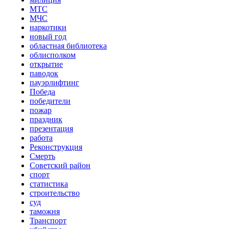
МТС
МЧС
наркотики
новый год
областная библиотека
облисполком
открытие
паводок
пауэрлифтинг
Победа
победители
пожар
праздник
презентация
работа
Реконструкция
Смерть
Советский район
спорт
статистика
строительство
суд
таможня
Транспорт