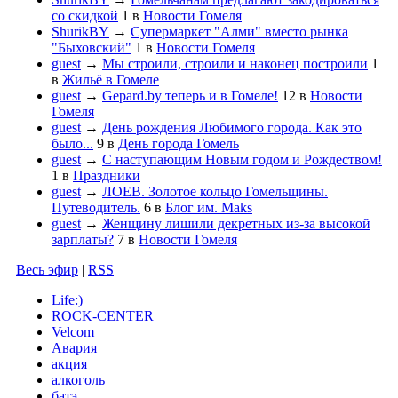
со скидкой
1
в
Новости Гомеля
ShurikBY
→
Супермаркет "Алми" вместо рынка
"Быховский"
1
в
Новости Гомеля
guest
→
Мы строили, строили и наконец построили
1
в
Жильё в Гомеле
guest
→
Gepard.by теперь и в Гомеле!
12
в
Новости
Гомеля
guest
→
День рождения Любимого города. Как это
было...
9
в
День города Гомель
guest
→
С наступающим Новым годом и Рождеством!
1
в
Праздники
guest
→
ЛОЕВ. Золотое кольцо Гомельщины.
Путеводитель.
6
в
Блог им. Maks
guest
→
Женщину лишили декретных из-за высокой
зарплаты?
7
в
Новости Гомеля
Весь эфир
|
RSS
Life:)
ROCK-CENTER
Velcom
Авария
акция
алкоголь
батэ