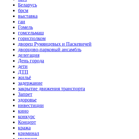
Беларусь
брсм
выставка
гаи
Гомель
гомсельмаш
горисполком
дворец Румянцевых и Паскевичей
дворцово-парковый ансамбль
делегация
День города
дети
ДТП
жильё
задержание
закрытие движения транспорта
Запрет
здоровье
инвестиции
кино
конкурс
Концерт
кража
криминал
милиция