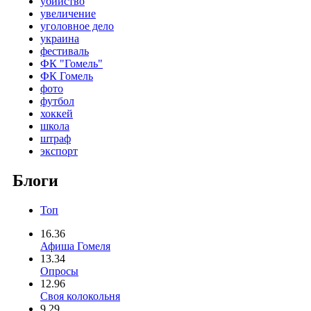
убийство
увеличение
уголовное дело
украина
фестиваль
ФК "Гомель"
ФК Гомель
фото
футбол
хоккей
школа
штраф
экспорт
Блоги
Топ
16.36
Афиша Гомеля
13.34
Опросы
12.96
Своя колокольня
9.29