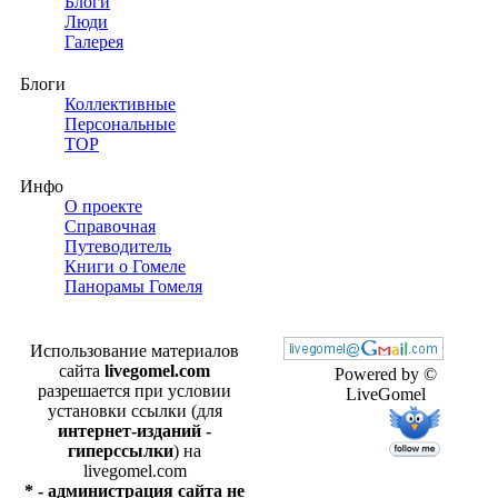
Блоги
Люди
Галерея
Блоги
Коллективные
Персональные
TOP
Инфо
О проекте
Справочная
Путеводитель
Книги о Гомеле
Панорамы Гомеля
Использование материалов
сайта
livegomel.com
Powered by ©
разрешается при условии
LiveGomel
установки ссылки (для
интернет-изданий -
гиперссылки
) на
livegomel.com
* - администрация сайта не