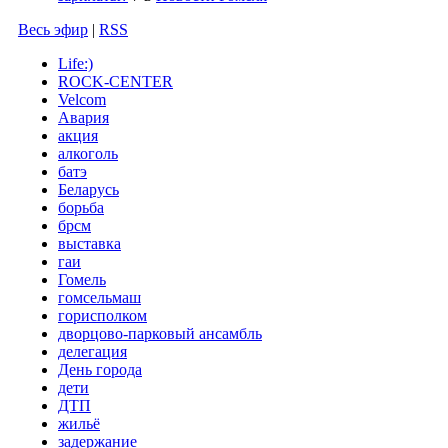
Весь эфир
|
RSS
Life:)
ROCK-CENTER
Velcom
Авария
акция
алкоголь
батэ
Беларусь
борьба
брсм
выставка
гаи
Гомель
гомсельмаш
горисполком
дворцово-парковый ансамбль
делегация
День города
дети
ДТП
жильё
задержание