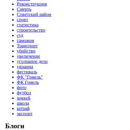
Реконструкция
Смерть
Советский район
спорт
статистика
строительство
суд
таможня
Транспорт
убийство
увеличение
уголовное дело
украина
фестиваль
ФК "Гомель"
ФК Гомель
фото
футбол
хоккей
школа
штраф
экспорт
Блоги