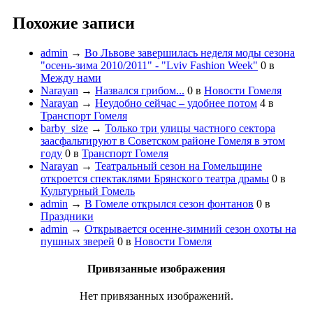
Похожие записи
admin
→
Во Львове завершилась неделя моды сезона
"осень-зима 2010/2011" - "Lviv Fashion Week"
0
в
Между нами
Narayan
→
Назвался грибом...
0
в
Новости Гомеля
Narayan
→
Неудобно сейчас – удобнее потом
4
в
Транспорт Гомеля
barby_size
→
Только три улицы частного сектора
заасфальтируют в Советском районе Гомеля в этом
году
0
в
Транспорт Гомеля
Narayan
→
Театральный сезон на Гомельщине
откроется спектаклями Брянского театра драмы
0
в
Культурный Гомель
admin
→
В Гомеле открылся сезон фонтанов
0
в
Праздники
admin
→
Открывается осенне-зимний сезон охоты на
пушных зверей
0
в
Новости Гомеля
Привязанные изображения
Нет привязанных изображений.