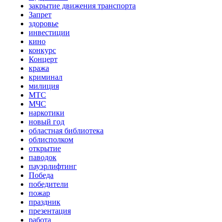
закрытие движения транспорта
Запрет
здоровье
инвестиции
кино
конкурс
Концерт
кража
криминал
милиция
МТС
МЧС
наркотики
новый год
областная библиотека
облисполком
открытие
паводок
пауэрлифтинг
Победа
победители
пожар
праздник
презентация
работа