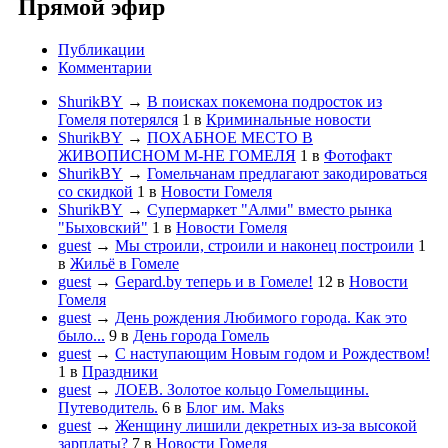
Прямой эфир
Публикации
Комментарии
ShurikBY
→
В поисках покемона подросток из
Гомеля потерялся
1
в
Криминальные новости
ShurikBY
→
ПОХАБНОЕ МЕСТО В
ЖИВОПИСНОМ М-НЕ ГОМЕЛЯ
1
в
Фотофакт
ShurikBY
→
Гомельчанам предлагают закодироваться
со скидкой
1
в
Новости Гомеля
ShurikBY
→
Супермаркет "Алми" вместо рынка
"Быховский"
1
в
Новости Гомеля
guest
→
Мы строили, строили и наконец построили
1
в
Жильё в Гомеле
guest
→
Gepard.by теперь и в Гомеле!
12
в
Новости
Гомеля
guest
→
День рождения Любимого города. Как это
было...
9
в
День города Гомель
guest
→
С наступающим Новым годом и Рождеством!
1
в
Праздники
guest
→
ЛОЕВ. Золотое кольцо Гомельщины.
Путеводитель.
6
в
Блог им. Maks
guest
→
Женщину лишили декретных из-за высокой
зарплаты?
7
в
Новости Гомеля