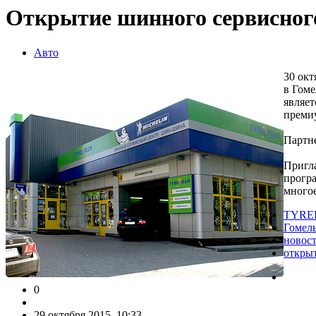
Открытие шинного сервисног
Авто
30 ок
в Гом
являет
премиу
Партн
Пригла
прогр
многое
TYRE
Гомел
новос
откры
0
29 октября 2015, 10:33