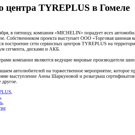
о центра TYREPLUS в Гомеле
тября, в пятницу, компания «MICHELIN» порадует всех автомо
еле. Собственником проекта выступает ООО «Торговая шинная 
ся построение сети сервисных центров TYREPLUS на территори
м сегмента, дисками и АКБ.
ерами компании являются ведущие мировые производители шин:
шаем автолюбителей на торжественное мероприятие, которое про
амме выступление Анны Шаркуновой и розыгрыш сертификатов н
 другое.
PLUS
,
ь
,
ть
,
тие