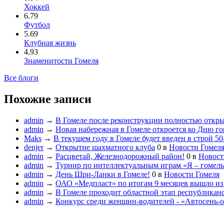
Хоккей
6.79
Футбол
5.69
Клубная жизнь
4.93
Знаменитости Гомеля
Все блоги
Похожие записи
admin
→
В Гомеле после реконструкции полностью откр
admin
→
Новая набережная в Гомеле откроется ко Дню го
Maks
→
В текущем году в Гомеле будет введен в строй 5
denjer
→
Открытие шахматного клуба
0
в
Новости Гомел
admin
→
Расцветай, Железнодорожный район!
0
в
Новост
admin
→
Турнир по интеллектуальным играм «Я – гомел
admin
→
День Шри-Ланки в Гомеле!
0
в
Новости Гомеля
admin
→
ОАО «Медпласт» по итогам 9 месяцев вышло из
admin
→
В Гомеле проходит областной этап республика
admin
→
Конкурс среди женщин-водителей - «Автосень-о