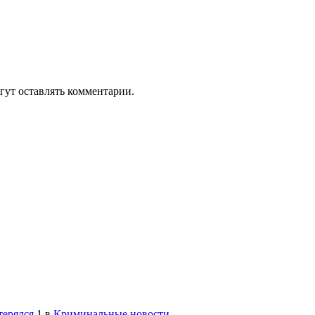
гут оставлять комментарии.
терялся
1
в
Криминальные новости