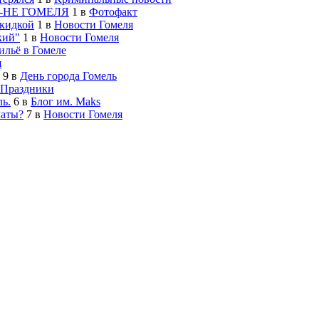
-НЕ ГОМЕЛЯ
1
в
Фотофакт
скидкой
1
в
Новости Гомеля
кий"
1
в
Новости Гомеля
льё в Гомеле
я
9
в
День города Гомель
Праздники
ь.
6
в
Блог им. Maks
латы?
7
в
Новости Гомеля