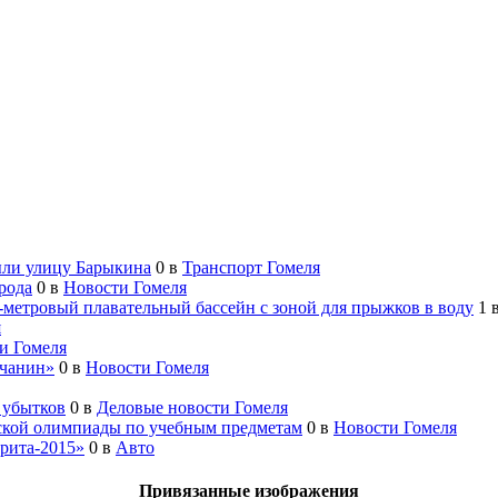
ыли улицу Барыкина
0
в
Транспорт Гомеля
рода
0
в
Новости Гомеля
0-метровый плавательный бассейн с зоной для прыжков в воду
1
я
и Гомеля
ьчанин»
0
в
Новости Гомеля
 убытков
0
в
Деловые новости Гомеля
нской олимпиады по учебным предметам
0
в
Новости Гомеля
рита-2015»
0
в
Авто
Привязанные изображения