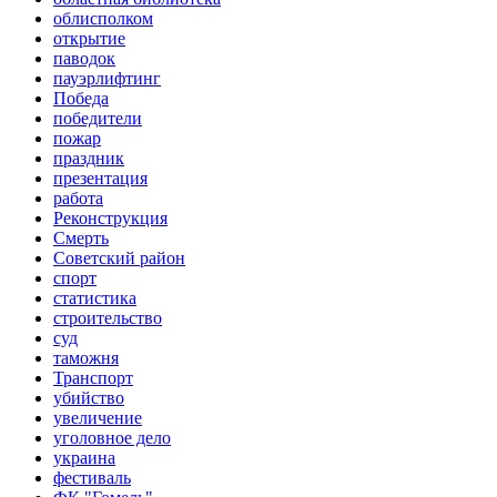
облисполком
открытие
паводок
пауэрлифтинг
Победа
победители
пожар
праздник
презентация
работа
Реконструкция
Смерть
Советский район
спорт
статистика
строительство
суд
таможня
Транспорт
убийство
увеличение
уголовное дело
украина
фестиваль