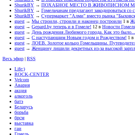
ShurikBY
→
ПОХАБНОЕ МЕСТО В ЖИВОПИСНОМ М
ShurikBY
→
Гомельчанам предлагают закодироваться со 
ShurikBY
→
Супермаркет "Алми" вместо рынка "Быховс
guest
→
Мы строили, строили и наконец построили
1
в
Жи
guest
→
Gepard.by теперь и в Гомеле!
12
в
Новости Гомел
guest
→
День рождения Любимого города. Как это было...
guest
→
С наступающим Новым годом и Рождеством!
1
в
guest
→
ЛОЕВ. Золотое кольцо Гомельщины. Путеводител
guest
→
Женщину лишили декретных из-за высокой зарп
Весь эфир
|
RSS
Life:)
ROCK-CENTER
Velcom
Авария
акция
алкоголь
батэ
Беларусь
борьба
брсм
выставка
гаи
Гомель