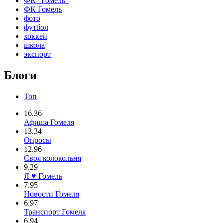
ФК "Гомель"
ФК Гомель
фото
футбол
хоккей
школа
экспорт
Блоги
Топ
16.36
Афиша Гомеля
13.34
Опросы
12.96
Своя колокольня
9.29
Я ♥ Гомель
7.95
Новости Гомеля
6.97
Транспорт Гомеля
6.94