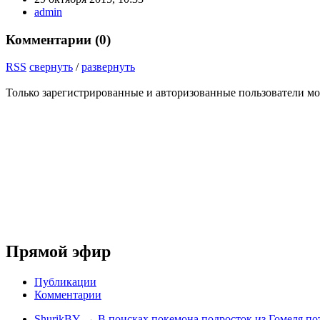
admin
Комментарии (
0
)
RSS
свернуть
/
развернуть
Только зарегистрированные и авторизованные пользователи мо
Прямой эфир
Публикации
Комментарии
ShurikBY
→
В поисках покемона подросток из Гомеля по