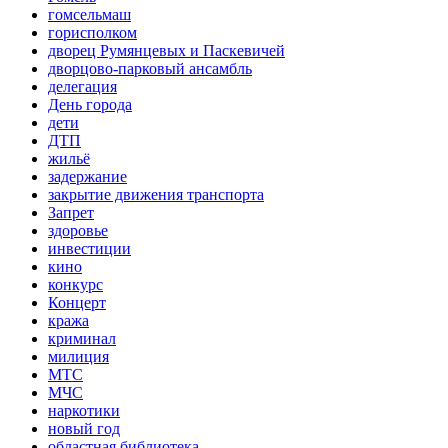
гомсельмаш
горисполком
дворец Румянцевых и Паскевичей
дворцово-парковый ансамбль
делегация
День города
дети
ДТП
жильё
задержание
закрытие движения транспорта
Запрет
здоровье
инвестиции
кино
конкурс
Концерт
кража
криминал
милиция
МТС
МЧС
наркотики
новый год
областная библиотека