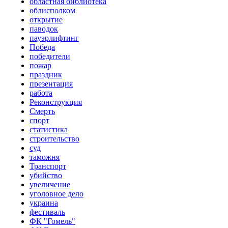
областная библиотека
облисполком
открытие
паводок
пауэрлифтинг
Победа
победители
пожар
праздник
презентация
работа
Реконструкция
Смерть
спорт
статистика
строительство
суд
таможня
Транспорт
убийство
увеличение
уголовное дело
украина
фестиваль
ФК "Гомель"