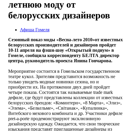
летнюю моду от
белорусских дизайнеров
Афиша Гомеля
Сезонный показ моды «Весна-лето 2010»от известных
белорусских производителей и дизайнеров пройдет
10-11 апреля на фэшн-шоу «Открытый подиум» в
Гомеле, сообщила корреспонденту БЕЛТА директор
центра, руководитель проекта Янина Гончарова.
Мероприятие состоится в Гомельском государственном
театре кукол. Зрителям представится возможность не
только увидеть модные новинки сезона, но и
приобрести их. На протяжении двух дней пройдет
четыре показа. Состоятся так называемые trade mark
дефиле, где будут представлены коллекции от известных
белорусских брендов: «Коминтерн», «8 Марта», «Элиз»,
«Элема», «Белкельме», «Свiтанак», «Купалинка»,
Витебского мехового комбината и др. Участники дефиле
pret-a-porte продемонстрируют эксклюзивную
дизайнерскую одежду. Ожидается, что свои творческие
изыскания представят приглашенные дизайнеры из