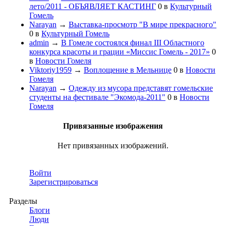
лето/2011 - ОБЪЯВЛЯЕТ КАСТИНГ
0
в
Культурный
Гомель
Narayan
→
Выставка-просмотр "В мире прекрасного"
0
в
Культурный Гомель
admin
→
В Гомеле состоялся финал III Областного
конкурса красоты и грации «Миссис Гомель - 2017»
0
в
Новости Гомеля
Viktoriy1959
→
Воплощение в Мельнице
0
в
Новости
Гомеля
Narayan
→
Одежду из мусора представят гомельские
студенты на фестивале "Экомода-2011"
0
в
Новости
Гомеля
Привязанные изображения
Нет привязанных изображений.
Войти
Зарегистрироваться
Разделы
Блоги
Люди