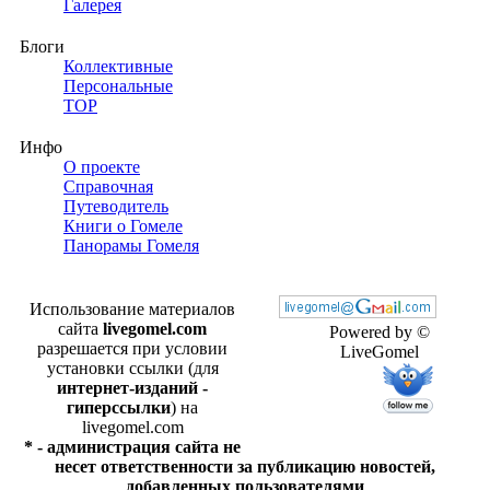
Галерея
Блоги
Коллективные
Персональные
TOP
Инфо
О проекте
Справочная
Путеводитель
Книги о Гомеле
Панорамы Гомеля
Использование материалов
сайта
livegomel.com
Powered by ©
разрешается при условии
LiveGomel
установки ссылки (для
интернет-изданий -
гиперссылки
) на
livegomel.com
* - администрация сайта не
несет ответственности за публикацию новостей,
добавленных пользователями