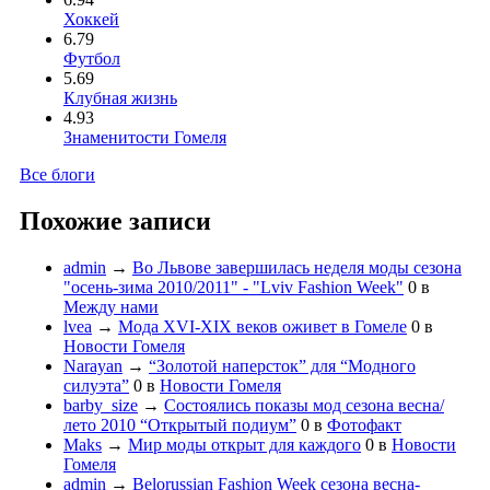
Хоккей
6.79
Футбол
5.69
Клубная жизнь
4.93
Знаменитости Гомеля
Все блоги
Похожие записи
admin
→
Во Львове завершилась неделя моды сезона
"осень-зима 2010/2011" - "Lviv Fashion Week"
0
в
Между нами
lvea
→
Мода XVI-XIX веков оживет в Гомеле
0
в
Новости Гомеля
Narayan
→
“Золотой наперсток” для “Модного
силуэта”
0
в
Новости Гомеля
barby_size
→
Состоялись показы мод сезона весна/
лето 2010 “Открытый подиум”
0
в
Фотофакт
Maks
→
Мир моды открыт для каждого
0
в
Новости
Гомеля
admin
→
Belorussian Fashion Week сезона весна-