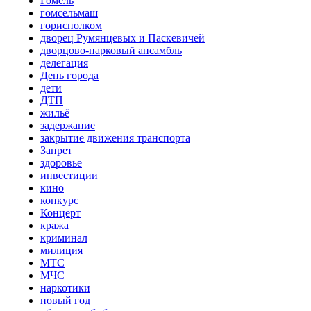
Гомель
гомсельмаш
горисполком
дворец Румянцевых и Паскевичей
дворцово-парковый ансамбль
делегация
День города
дети
ДТП
жильё
задержание
закрытие движения транспорта
Запрет
здоровье
инвестиции
кино
конкурс
Концерт
кража
криминал
милиция
МТС
МЧС
наркотики
новый год