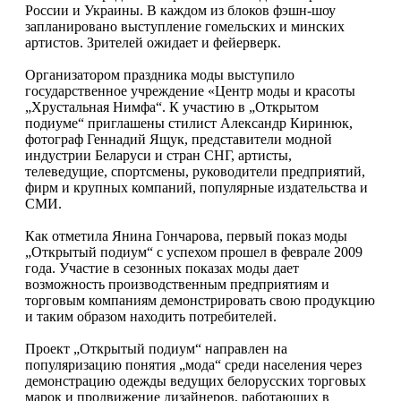
России и Украины. В каждом из блоков фэшн-шоу
запланировано выступление гомельских и минских
артистов. Зрителей ожидает и фейерверк.
Организатором праздника моды выступило
государственное учреждение «Центр моды и красоты
„Хрустальная Нимфа“. К участию в „Открытом
подиуме“ приглашены стилист Александр Киринюк,
фотограф Геннадий Ящук, представители модной
индустрии Беларуси и стран СНГ, артисты,
телеведущие, спортсмены, руководители предприятий,
фирм и крупных компаний, популярные издательства и
СМИ.
Как отметила Янина Гончарова, первый показ моды
„Открытый подиум“ с успехом прошел в феврале 2009
года. Участие в сезонных показах моды дает
возможность производственным предприятиям и
торговым компаниям демонстрировать свою продукцию
и таким образом находить потребителей.
Проект „Открытый подиум“ направлен на
популяризацию понятия „мода“ среди населения через
демонстрацию одежды ведущих белорусских торговых
марок и продвижение дизайнеров, работающих в