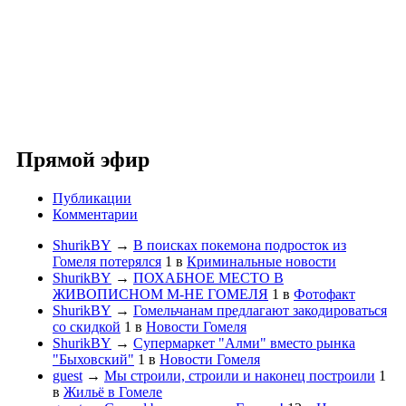
Прямой эфир
Публикации
Комментарии
ShurikBY
→
В поисках покемона подросток из
Гомеля потерялся
1
в
Криминальные новости
ShurikBY
→
ПОХАБНОЕ МЕСТО В
ЖИВОПИСНОМ М-НЕ ГОМЕЛЯ
1
в
Фотофакт
ShurikBY
→
Гомельчанам предлагают закодироваться
со скидкой
1
в
Новости Гомеля
ShurikBY
→
Супермаркет "Алми" вместо рынка
"Быховский"
1
в
Новости Гомеля
guest
→
Мы строили, строили и наконец построили
1
в
Жильё в Гомеле