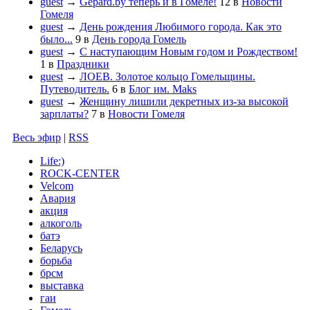
guest
→
Gepard.by теперь и в Гомеле!
12
в
Новости
Гомеля
guest
→
День рождения Любимого города. Как это
было...
9
в
День города Гомель
guest
→
С наступающим Новым годом и Рождеством!
1
в
Праздники
guest
→
ЛОЕВ. Золотое кольцо Гомельщины.
Путеводитель.
6
в
Блог им. Maks
guest
→
Женщину лишили декретных из-за высокой
зарплаты?
7
в
Новости Гомеля
Весь эфир
|
RSS
Life:)
ROCK-CENTER
Velcom
Авария
акция
алкоголь
батэ
Беларусь
борьба
брсм
выставка
гаи