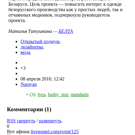
Беларуси. Цель проекта — повысить интерес к одежде
белорусского производства как у простых людей, так и
отчаянных модников, подчеркнула руководитель
проекта.
Наталья Титушкина —
БЕЛТА
Открытый подиум
,
дизайнеры
,
мода
+3
08 апреля 2010, 12:42
Narayan
+ (3):
lvea
,
barby_size
,
mandarin
Комментарии (
1
)
RSS
свернуть
/
развернуть
0
Вот афиша
livegomel.com/event/125