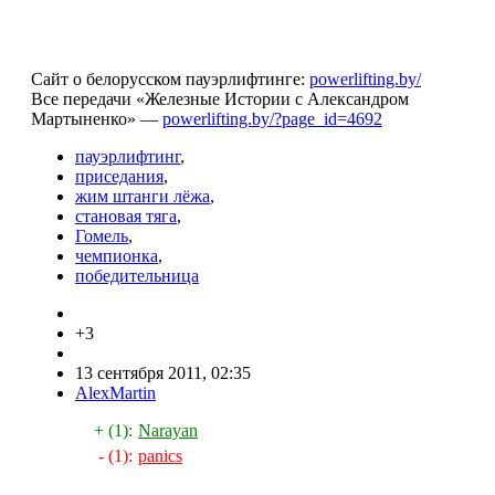
Сайт о белорусском пауэрлифтинге:
powerlifting.by/
Все передачи «Железные Истории с Александром
Мартыненко» —
powerlifting.by/?page_id=4692
пауэрлифтинг
,
приседания
,
жим штанги лёжа
,
становая тяга
,
Гомель
,
чемпионка
,
победительница
+3
13 сентября 2011, 02:35
AlexMartin
+ (1):
Narayan
- (1):
panics