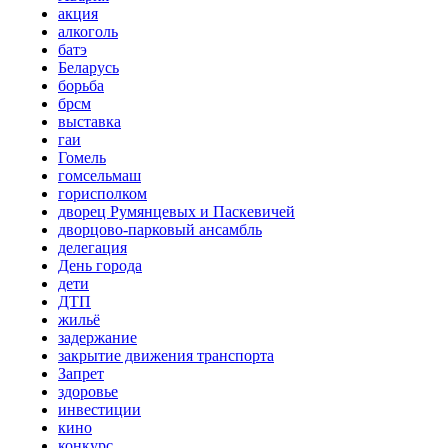
акция
алкоголь
батэ
Беларусь
борьба
брсм
выставка
гаи
Гомель
гомсельмаш
горисполком
дворец Румянцевых и Паскевичей
дворцово-парковый ансамбль
делегация
День города
дети
ДТП
жильё
задержание
закрытие движения транспорта
Запрет
здоровье
инвестиции
кино
конкурс