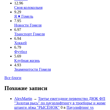
12.96
Своя колокольня
9.29
Я ♥ Гомель
7.95
Новости Гомеля
6.97
Транспорт Гомеля
6.94
Хоккей
6.79
Футбол
5.69
Клубная жизнь
4.93
Знаменитости Гомеля
Все блоги
Похожие записи
AlexMartin
→
Третье ежегодное первенство ДЮК ФП
"Золотая рысь" по пауэрлифтингу в троеборье и жиме
штанги лёжа "РЫСЁНОК"
0
в
Пауэлифтинг vs