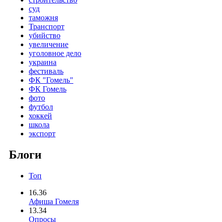
суд
таможня
Транспорт
убийство
увеличение
уголовное дело
украина
фестиваль
ФК "Гомель"
ФК Гомель
фото
футбол
хоккей
школа
экспорт
Блоги
Топ
16.36
Афиша Гомеля
13.34
Опросы