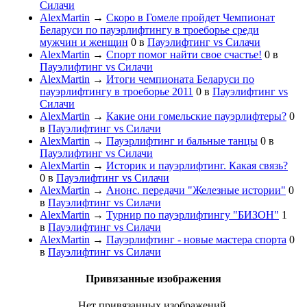
Силачи
AlexMartin
→
Скоро в Гомеле пройдет Чемпионат
Беларуси по пауэрлифтингу в троеборье среди
мужчин и женщин
0
в
Пауэлифтинг vs Силачи
AlexMartin
→
Спорт помог найти свое счастье!
0
в
Пауэлифтинг vs Силачи
AlexMartin
→
Итоги чемпионата Беларуси по
пауэрлифтингу в троеборье 2011
0
в
Пауэлифтинг vs
Силачи
AlexMartin
→
Какие они гомельские пауэрлифтеры?
0
в
Пауэлифтинг vs Силачи
AlexMartin
→
Пауэрлифтинг и бальные танцы
0
в
Пауэлифтинг vs Силачи
AlexMartin
→
Историк и пауэрлифтинг. Какая связь?
0
в
Пауэлифтинг vs Силачи
AlexMartin
→
Анонс. передачи "Железные истории"
0
в
Пауэлифтинг vs Силачи
AlexMartin
→
Турнир по пауэрлифтингу "БИЗОН"
1
в
Пауэлифтинг vs Силачи
AlexMartin
→
Пауэрлифтинг - новые мастера спорта
0
в
Пауэлифтинг vs Силачи
Привязанные изображения
Нет привязанных изображений.