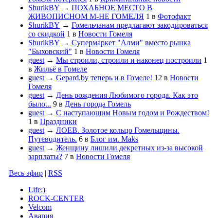
ShurikBY
→
ПОХАБНОЕ МЕСТО В
ЖИВОПИСНОМ М-НЕ ГОМЕЛЯ
1
в
Фотофакт
ShurikBY
→
Гомельчанам предлагают закодироваться
со скидкой
1
в
Новости Гомеля
ShurikBY
→
Супермаркет "Алми" вместо рынка
"Быховский"
1
в
Новости Гомеля
guest
→
Мы строили, строили и наконец построили
1
в
Жильё в Гомеле
guest
→
Gepard.by теперь и в Гомеле!
12
в
Новости
Гомеля
guest
→
День рождения Любимого города. Как это
было...
9
в
День города Гомель
guest
→
С наступающим Новым годом и Рождеством!
1
в
Праздники
guest
→
ЛОЕВ. Золотое кольцо Гомельщины.
Путеводитель.
6
в
Блог им. Maks
guest
→
Женщину лишили декретных из-за высокой
зарплаты?
7
в
Новости Гомеля
Весь эфир
|
RSS
Life:)
ROCK-CENTER
Velcom
Авария