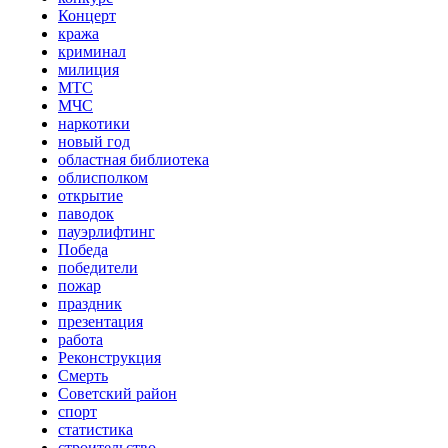
Концерт
кража
криминал
милиция
МТС
МЧС
наркотики
новый год
областная библиотека
облисполком
открытие
паводок
пауэрлифтинг
Победа
победители
пожар
праздник
презентация
работа
Реконструкция
Смерть
Советский район
спорт
статистика
строительство