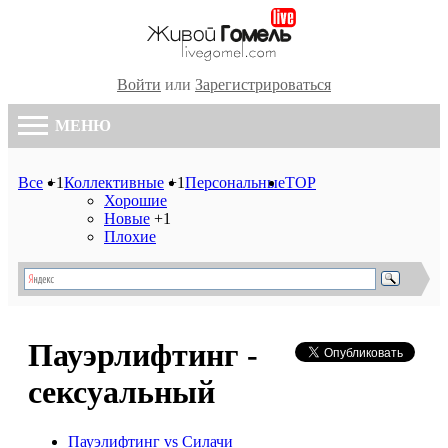
Войти
или
Зарегистрироваться
МЕНЮ
Все
+1
Коллективные
+1
Персональные
TOP
Хорошие
Новые
+1
Плохие
Пауэрлифтинг -
сексуальный
Пауэлифтинг vs Силачи