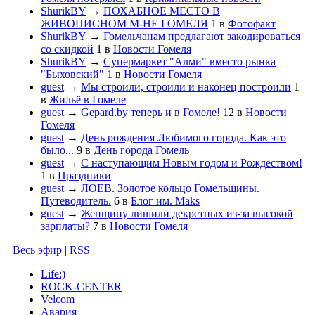
ShurikBY
→
ПОХАБНОЕ МЕСТО В
ЖИВОПИСНОМ М-НЕ ГОМЕЛЯ
1
в
Фотофакт
ShurikBY
→
Гомельчанам предлагают закодироваться
со скидкой
1
в
Новости Гомеля
ShurikBY
→
Супермаркет "Алми" вместо рынка
"Быховский"
1
в
Новости Гомеля
guest
→
Мы строили, строили и наконец построили
1
в
Жильё в Гомеле
guest
→
Gepard.by теперь и в Гомеле!
12
в
Новости
Гомеля
guest
→
День рождения Любимого города. Как это
было...
9
в
День города Гомель
guest
→
С наступающим Новым годом и Рождеством!
1
в
Праздники
guest
→
ЛОЕВ. Золотое кольцо Гомельщины.
Путеводитель.
6
в
Блог им. Maks
guest
→
Женщину лишили декретных из-за высокой
зарплаты?
7
в
Новости Гомеля
Весь эфир
|
RSS
Life:)
ROCK-CENTER
Velcom
Авария