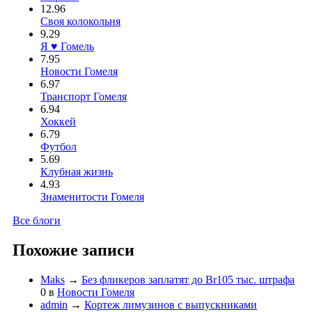
12.96
Своя колокольня
9.29
Я ♥ Гомель
7.95
Новости Гомеля
6.97
Транспорт Гомеля
6.94
Хоккей
6.79
Футбол
5.69
Клубная жизнь
4.93
Знаменитости Гомеля
Все блоги
Похожие записи
Maks
→
Без фликеров заплатят до Br105 тыс. штрафа
0
в
Новости Гомеля
admin
→
Кортеж лимузинов с выпускниками