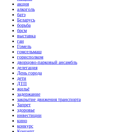
акция
алкоголь
батэ
Беларусь
борьба
брсм
выставка
гаи
Гомель
гомсельмаш
горисполком
дворцово-парковый ансамбль
делегация
День города
дети
ДТП
жильё
задержание
закрытие движения транспорта
Запрет
здоровье
инвестиции
кино
конкурс
Концерт