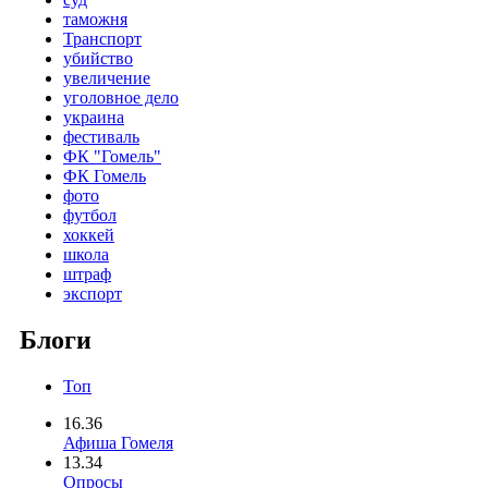
таможня
Транспорт
убийство
увеличение
уголовное дело
украина
фестиваль
ФК "Гомель"
ФК Гомель
фото
футбол
хоккей
школа
штраф
экспорт
Блоги
Топ
16.36
Афиша Гомеля
13.34
Опросы