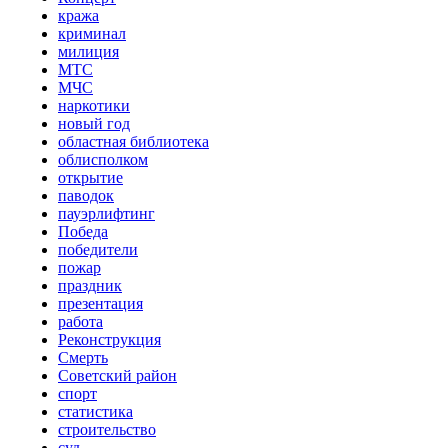
кража
криминал
милиция
МТС
МЧС
наркотики
новый год
областная библиотека
облисполком
открытие
паводок
пауэрлифтинг
Победа
победители
пожар
праздник
презентация
работа
Реконструкция
Смерть
Советский район
спорт
статистика
строительство
суд