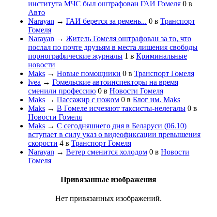
института МЧС был оштрафован ГАИ Гомеля
0
в
Авто
Narayan
→
ГАИ берется за ремень...
0
в
Транспорт
Гомеля
Narayan
→
Житель Гомеля оштрафован за то, что
послал по почте друзьям в места лишения свободы
порнографические журналы
1
в
Криминальные
новости
Maks
→
Новые помощники
0
в
Транспорт Гомеля
lvea
→
Гомельские автоинспекторы на время
сменили профессию
0
в
Новости Гомеля
Maks
→
Пассажир с ножом
0
в
Блог им. Maks
Maks
→
В Гомеле исчезают таксисты-нелегалы
0
в
Новости Гомеля
Maks
→
С сегодняшнего дня в Беларуси (06.10)
вступает в силу указ о видеофиксации превышения
скорости
4
в
Транспорт Гомеля
Narayan
→
Ветер сменится холодом
0
в
Новости
Гомеля
Привязанные изображения
Нет привязанных изображений.