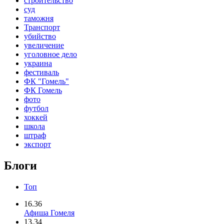
строительство
суд
таможня
Транспорт
убийство
увеличение
уголовное дело
украина
фестиваль
ФК "Гомель"
ФК Гомель
фото
футбол
хоккей
школа
штраф
экспорт
Блоги
Топ
16.36
Афиша Гомеля
13.34