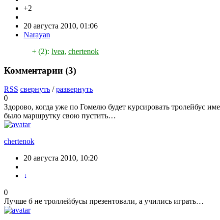
+2
20 августа 2010, 01:06
Narayan
+ (2):
lvea
,
chertenok
Комментарии (
3
)
RSS
свернуть
/
развернуть
0
Здорово, когда уже по Гомелю будет курсировать тролейбус имен
было маршрутку свою пустить…
chertenok
20 августа 2010, 10:20
↓
0
Лучше б не троллейбусы презентовали, а учились играть…