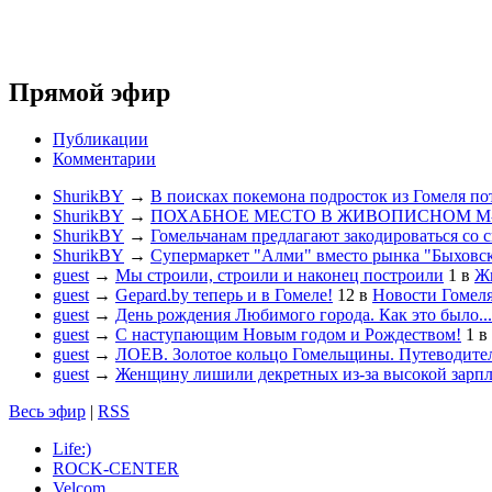
Прямой эфир
Публикации
Комментарии
ShurikBY
→
В поисках покемона подросток из Гомеля по
ShurikBY
→
ПОХАБНОЕ МЕСТО В ЖИВОПИСНОМ М
ShurikBY
→
Гомельчанам предлагают закодироваться со 
ShurikBY
→
Супермаркет "Алми" вместо рынка "Быховс
guest
→
Мы строили, строили и наконец построили
1
в
Жи
guest
→
Gepard.by теперь и в Гомеле!
12
в
Новости Гомел
guest
→
День рождения Любимого города. Как это было...
guest
→
С наступающим Новым годом и Рождеством!
1
в
guest
→
ЛОЕВ. Золотое кольцо Гомельщины. Путеводител
guest
→
Женщину лишили декретных из-за высокой зарп
Весь эфир
|
RSS
Life:)
ROCK-CENTER
Velcom