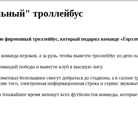
льный" троллейбус
ию фирменный троллейбус, который подарил команде «Горэле
оманда игроков, а за руль, чтобы вывезти троллейбус из депо н
командой победы и вывести клуб в высшую лигу.
атика) болельщики смогут добраться до стадиона, а в салоне 
роме того, электронная информационная строка и сервис звуков
в ближайшее время запишут всех футболистов команды, которые