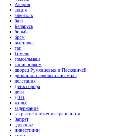
Авария
акция
алкоголь
батэ
Беларусь
борьба
брсм
выставка
гаи
Гомель
гомсельмаш
горисполком
дворец Румянцевых и Паскевичей
дворцово-парковый ансамбль
делегация
День города
дети
ДТП
жильё
задержание
закрытие движения транспорта
Запрет
здоровье
инвестиции
кино