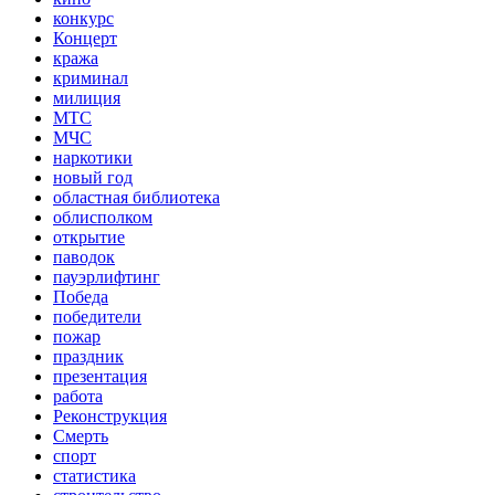
конкурс
Концерт
кража
криминал
милиция
МТС
МЧС
наркотики
новый год
областная библиотека
облисполком
открытие
паводок
пауэрлифтинг
Победа
победители
пожар
праздник
презентация
работа
Реконструкция
Смерть
спорт
статистика