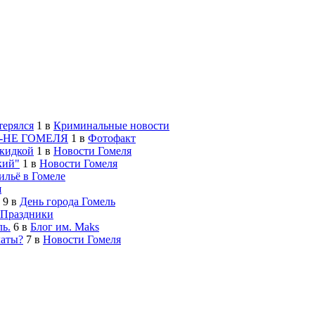
терялся
1
в
Криминальные новости
-НЕ ГОМЕЛЯ
1
в
Фотофакт
скидкой
1
в
Новости Гомеля
кий"
1
в
Новости Гомеля
льё в Гомеле
я
9
в
День города Гомель
Праздники
ь.
6
в
Блог им. Maks
латы?
7
в
Новости Гомеля