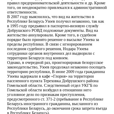
правил предпринимательской деятельности и др. Кроме
того, он неоднократно привлекался к административной
ответственности.
В 2007 году выяснилось, что вид на жительство в
Республике Беларусь Узоев получил незаконно, так как
в 1995 году предъявил в паспортно-визовую службу
Добрушского РОВД подложные документы. Вид на
жительство аннулировали. Кроме того, в судебном
порядке было принято решение о высылке Узоева за
пределы республики. В связи с игнорированием
последним судебного решения, Нодара Узоева
сотрудники органов внутренних дел выдворили с
территории Беларуси под конвоем.
Однако, в очередной раз, проигнорировав белорусское
законодательство, Узоев продолжал незаконно посещать
территорию республики, В июне 2009 года гражданина
Узоева задержали в кафе «Глория» на территории
населенного пункта Тереховка Добрушского района
Гомельской области. Следственный отдел УКГ'Б по
Гомельской области возбудил в отношении него
уголовное дело по признакам преступления,
предусмотренного ст. 371-2 (пребывание в Республике
Беларусь иностранного гражданина, высланного из
Республики Беларусь, до окончания срока запрета въезда
в Республику Беларусь).