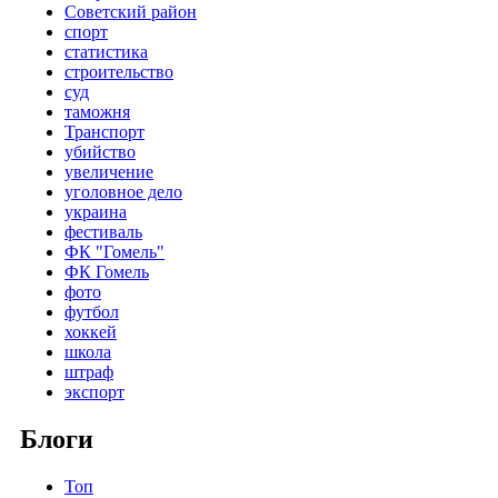
Советский район
спорт
статистика
строительство
суд
таможня
Транспорт
убийство
увеличение
уголовное дело
украина
фестиваль
ФК "Гомель"
ФК Гомель
фото
футбол
хоккей
школа
штраф
экспорт
Блоги
Топ