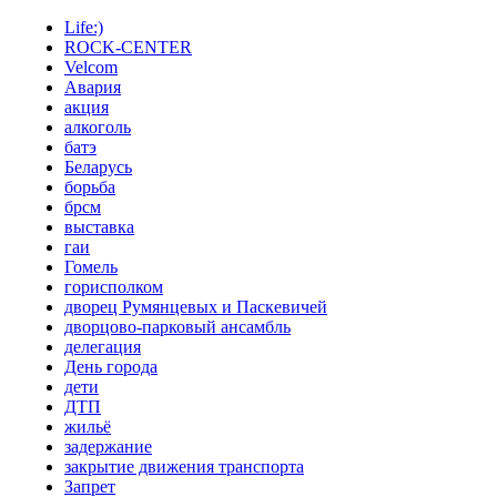
Life:)
ROCK-CENTER
Velcom
Авария
акция
алкоголь
батэ
Беларусь
борьба
брсм
выставка
гаи
Гомель
горисполком
дворец Румянцевых и Паскевичей
дворцово-парковый ансамбль
делегация
День города
дети
ДТП
жильё
задержание
закрытие движения транспорта
Запрет