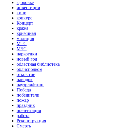
здоровье
инвестиции
кино
конкурс
Концерт
кража
криминал
милиция
МТС
МЧС
наркотики
новый год
областная библиотека
облисполком
открытие
паводок
пауэрлифтинг
Победа
победители
пожар
праздник
презентация
работа
Реконструкция
Смерть