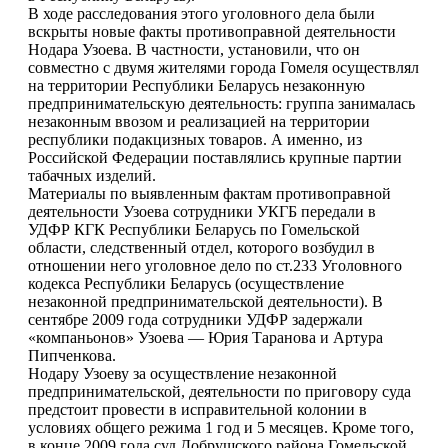
В ходе расследования этого уголовного дела были
вскрыты новые факты противоправной деятельности
Нодара Узоева. В частности, установили, что он
совместно с двумя жителями города Гомеля осуществлял
на территории Республики Беларусь незаконную
предпринимательскую деятельность: группа занималась
незаконным ввозом и реализацией на территории
республики подакцизных товаров. А именно, из
Российской Федерации поставлялись крупные партии
табачных изделий.
Материалы по выявленным фактам противоправной
деятельности Узоева сотрудники УКГБ передали в
УДФР КГК Республики Беларусь по Гомельской
области, следственный отдел, которого возбудил в
отношении него уголовное дело по ст.233 Уголовного
кодекса Республики Беларусь (осуществление
незаконной предпринимательской деятельности). В
сентябре 2009 года сотрудники УДФР задержали
«компаньонов» Узоева — Юрия Таранова и Артура
Пипченкова.
Нодару Узоеву за осуществление незаконной
предпринимательской, деятельности по приговору суда
предстоит провести в исправительной колонии в
условиях общего режима 1 год и 5 месяцев. Кроме того,
в конце 2009 года суд Добрушского района Гомельской