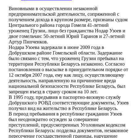
Виновными в осуществлении незаконной
предпринимательской деятельности, сопряженной с
получением дохода в крупном размере, признаны судом
Центрального района города Гомеля 41-летний
уроженец Грузии, лицо без гражданства Нодар Узоев и
двое гомельчан: 50-летний Юрий Таранов и 27-летний
Артур Пипченков.
Нодара Узоева задержали в июне 2009 года в
Добрушском районе Гомельской области. Задержание
было связано с тем, что уроженец Грузии пребывал на
территории Республики Беларусь незаконно. Согласно
постановления о высылке в принудительном порядке от
12 октября 2007 года, ему как лицу, осуществляющему
деятельность, направленную на причинение вреда
национальной безопасности Республике Беларусь, был
запрещен въезд в страну сроком на 10 лет.
В 1995 году, предъявив в паспортно-визовую службу
Добрушского РОВД соответствующие документы, Узоев
получил вид на жительство в Республике Беларусь.
В период пребывания в республике гражданин Узоев
был неоднократно осужден за совершение
преступлений, предусмотренных Уголовным кодексом
Республики Беларусь: подделка документов, незаконное
пересечение государственной границы, нарушение