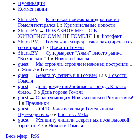
Публикации
Комментарии
ShurikBY
→
В поисках покемона подросток из
Гомеля потерялся
1
в
Криминальные новости
ShurikBY
→
ПОХАБНОЕ МЕСТО В
ЖИВОПИСНОМ М-НЕ ГОМЕЛЯ
1
в
Фотофакт
ShurikBY
→
Гомельчанам предлагают закодироваться
со скидкой
1
в
Новости Гомеля
ShurikBY
→
Супермаркет "Алми" вместо рынка
"Быховский"
1
в
Новости Гомеля
guest
→
Мы строили, строили и наконец построили
1
в
Жильё в Гомеле
guest
→
Gepard.by теперь и в Гомеле!
12
в
Новости
Гомеля
guest
→
День рождения Любимого города. Как это
было...
9
в
День города Гомель
guest
→
С наступающим Новым годом и Рождеством!
1
в
Праздники
guest
→
ЛОЕВ. Золотое кольцо Гомельщины.
Путеводитель.
6
в
Блог им. Maks
guest
→
Женщину лишили декретных из-за высокой
зарплаты?
7
в
Новости Гомеля
Весь эфир
|
RSS