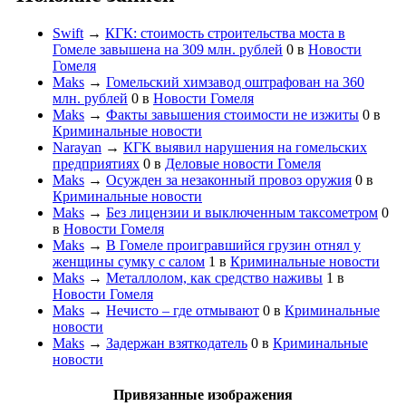
Swift
→
КГК: стоимость строительства моста в
Гомеле завышена на 309 млн. рублей
0
в
Новости
Гомеля
Maks
→
Гомельский химзавод оштрафован на 360
млн. рублей
0
в
Новости Гомеля
Maks
→
Факты завышения стоимости не изжиты
0
в
Криминальные новости
Narayan
→
КГК выявил нарушения на гомельских
предприятиях
0
в
Деловые новости Гомеля
Maks
→
Осужден за незаконный провоз оружия
0
в
Криминальные новости
Maks
→
Без лицензии и выключенным таксометром
0
в
Новости Гомеля
Maks
→
В Гомеле проигравшийся грузин отнял у
женщины сумку с салом
1
в
Криминальные новости
Maks
→
Металлолом, как средство наживы
1
в
Новости Гомеля
Maks
→
Нечисто – где отмывают
0
в
Криминальные
новости
Maks
→
Задержан взяткодатель
0
в
Криминальные
новости
Привязанные изображения