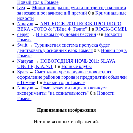
Новый год в Гомеле
lvea
→
Милиционеры получили по три года колонии
за незаконное начислений премий
0
в
Криминальные
новости
Narayan
→
ANTIROCK 2011 | ROCK ПРОШЛОГО
ВЕКА - FOTO & "ЛИца Ф Талпе"
1
в
ROCK-GOMEL
denjer
→
В Новом году новый бассейн
0
в
Новости
Гомеля
Swift
→
Турникетная система пропуска будет
действовать у основных елок Гомеля
0
в
Новый год в
Гомеле
Narayan
→
НОВОГОДНЯЯ НОЧЬ 2011: SLAVA
UNCLE, K.A.N.T
1
в
Ночные клубы
Spars
→
Смотр-конкурс на лучшее новогоднее
оформление районов города и предприятий объявлен
в Гомеле
1
в
Новый год в Гомеле
Narayan
→
Гомельская милиция практикует
эксперименты "на сознательность"
0
в
Новости
Гомеля
Привязанные изображения
Нет привязанных изображений.