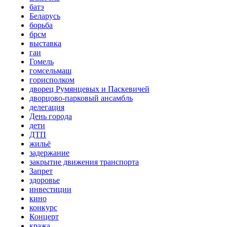
батэ
Беларусь
борьба
брсм
выставка
гаи
Гомель
гомсельмаш
горисполком
дворец Румянцевых и Паскевичей
дворцово-парковый ансамбль
делегация
День города
дети
ДТП
жильё
задержание
закрытие движения транспорта
Запрет
здоровье
инвестиции
кино
конкурс
Концерт
кража