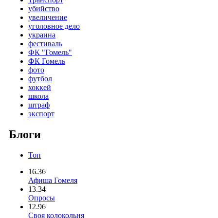
убийство
увеличение
уголовное дело
украина
фестиваль
ФК "Гомель"
ФК Гомель
фото
футбол
хоккей
школа
штраф
экспорт
Блоги
Топ
16.36
Афиша Гомеля
13.34
Опросы
12.96
Своя колокольня