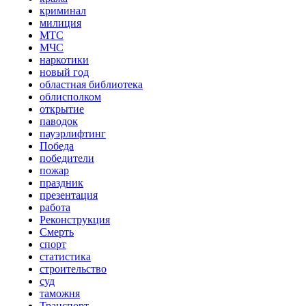
криминал
милиция
МТС
МЧС
наркотики
новый год
областная библиотека
облисполком
открытие
паводок
пауэрлифтинг
Победа
победители
пожар
праздник
презентация
работа
Реконструкция
Смерть
спорт
статистика
строительство
суд
таможня
Транспорт