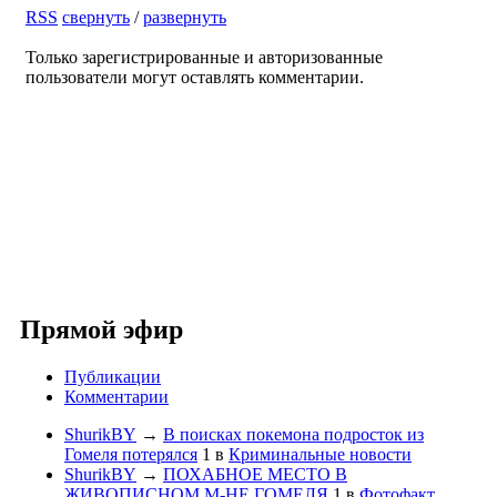
RSS
свернуть
/
развернуть
Только зарегистрированные и авторизованные
пользователи могут оставлять комментарии.
Прямой эфир
Публикации
Комментарии
ShurikBY
→
В поисках покемона подросток из
Гомеля потерялся
1
в
Криминальные новости
ShurikBY
→
ПОХАБНОЕ МЕСТО В
ЖИВОПИСНОМ М-НЕ ГОМЕЛЯ
1
в
Фотофакт