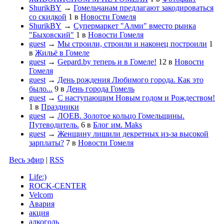
ShurikBY
→
Гомельчанам предлагают закодироваться
со скидкой
1
в
Новости Гомеля
ShurikBY
→
Супермаркет "Алми" вместо рынка
"Быховский"
1
в
Новости Гомеля
guest
→
Мы строили, строили и наконец построили
1
в
Жильё в Гомеле
guest
→
Gepard.by теперь и в Гомеле!
12
в
Новости
Гомеля
guest
→
День рождения Любимого города. Как это
было...
9
в
День города Гомель
guest
→
С наступающим Новым годом и Рождеством!
1
в
Праздники
guest
→
ЛОЕВ. Золотое кольцо Гомельщины.
Путеводитель.
6
в
Блог им. Maks
guest
→
Женщину лишили декретных из-за высокой
зарплаты?
7
в
Новости Гомеля
Весь эфир
|
RSS
Life:)
ROCK-CENTER
Velcom
Авария
акция
алкоголь