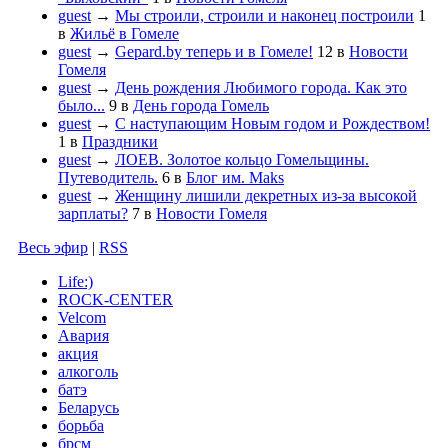
guest
→
Мы строили, строили и наконец построили
1
в
Жильё в Гомеле
guest
→
Gepard.by теперь и в Гомеле!
12
в
Новости
Гомеля
guest
→
День рождения Любимого города. Как это
было...
9
в
День города Гомель
guest
→
С наступающим Новым годом и Рождеством!
1
в
Праздники
guest
→
ЛОЕВ. Золотое кольцо Гомельщины.
Путеводитель.
6
в
Блог им. Maks
guest
→
Женщину лишили декретных из-за высокой
зарплаты?
7
в
Новости Гомеля
Весь эфир
|
RSS
Life:)
ROCK-CENTER
Velcom
Авария
акция
алкоголь
батэ
Беларусь
борьба
брсм