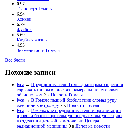
6.97
Транспорт Гомеля
6.94
Хоккей
6.79
Футбол
5.69
Клубная жизнь
4.93
Знаменитости Гомеля
Все блоги
Похожие записи
lvea
→
Предприниматели Гомеля, которым запретили
торговать пивом в киосках, намерены пикетировать
облисполком
2
в
Новости Гомеля
lvea
→
В Гомеле пьяный безбилетник сломал руку
женщине-контролеру
7
в
Новости Гомеля
lvea
→
Гомельские предприниматели и организации
провели благотворительную предпасхальную акцию
в отделении детской гематологии Центра
радиационной медицины
0
в
Деловые новости