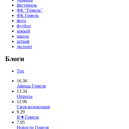
фестиваль
ФК "Гомель"
ФК Гомель
фото
футбол
хоккей
школа
штраф
экспорт
Блоги
Топ
16.36
Афиша Гомеля
13.34
Опросы
12.96
Своя колокольня
9.29
Я ♥ Гомель
7.95
Новости Гомеля