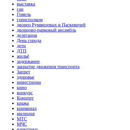
выставка
гаи
Гомель
горисполком
дворец Румянцевых и Паскевичей
дворцово-парковый ансамбль
делегация
День города
дети
ДТП
жильё
задержание
закрытие движения транспорта
Запрет
здоровье
инвестиции
кино
конкурс
Концерт
кража
криминал
милиция
МТС
МЧС
наркотики