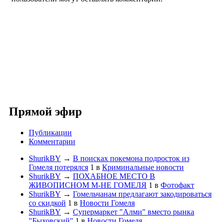
Прямой эфир
Публикации
Комментарии
ShurikBY
→
В поисках покемона подросток из
Гомеля потерялся
1
в
Криминальные новости
ShurikBY
→
ПОХАБНОЕ МЕСТО В
ЖИВОПИСНОМ М-НЕ ГОМЕЛЯ
1
в
Фотофакт
ShurikBY
→
Гомельчанам предлагают закодироваться
со скидкой
1
в
Новости Гомеля
ShurikBY
→
Супермаркет "Алми" вместо рынка
"Быховский"
1
в
Новости Гомеля