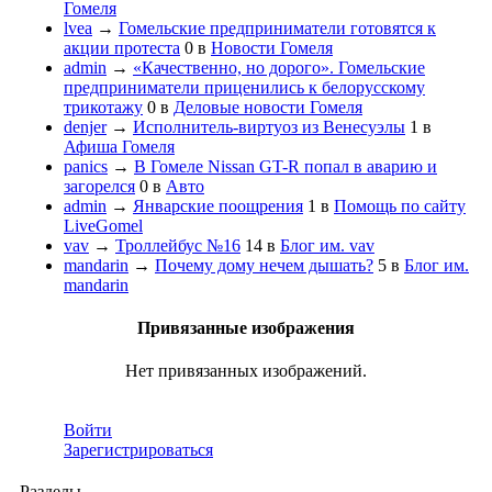
Гомеля
lvea
→
Гомельские предприниматели готовятся к
акции протеста
0
в
Новости Гомеля
admin
→
«Качественно, но дорого». Гомельские
предприниматели приценились к белорусскому
трикотажу
0
в
Деловые новости Гомеля
denjer
→
Исполнитель-виртуоз из Венесуэлы
1
в
Афиша Гомеля
panics
→
В Гомеле Nissan GT-R попал в аварию и
загорелся
0
в
Авто
admin
→
Январские поощрения
1
в
Помощь по сайту
LiveGomel
vav
→
Троллейбус №16
14
в
Блог им. vav
mandarin
→
Почему дому нечем дышать?
5
в
Блог им.
mandarin
Привязанные изображения
Нет привязанных изображений.
Войти
Зарегистрироваться
Разделы