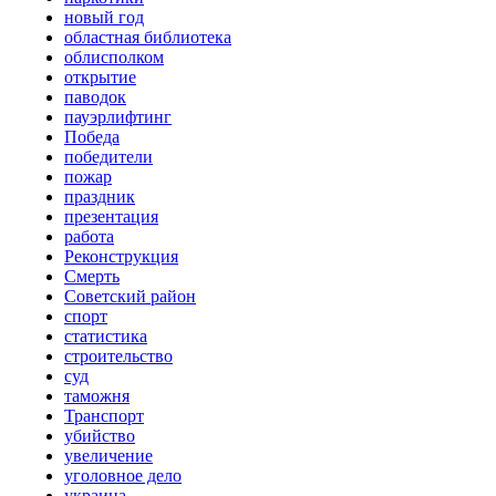
новый год
областная библиотека
облисполком
открытие
паводок
пауэрлифтинг
Победа
победители
пожар
праздник
презентация
работа
Реконструкция
Смерть
Советский район
спорт
статистика
строительство
суд
таможня
Транспорт
убийство
увеличение
уголовное дело
украина