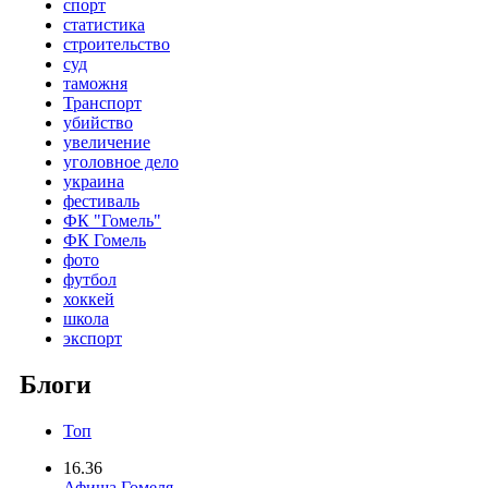
спорт
статистика
строительство
суд
таможня
Транспорт
убийство
увеличение
уголовное дело
украина
фестиваль
ФК "Гомель"
ФК Гомель
фото
футбол
хоккей
школа
экспорт
Блоги
Топ
16.36
Афиша Гомеля