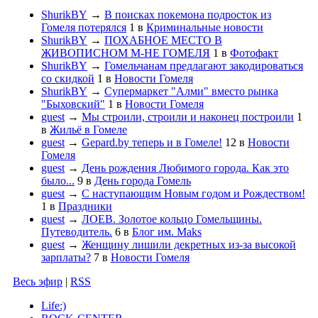
ShurikBY
→
В поисках покемона подросток из
Гомеля потерялся
1
в
Криминальные новости
ShurikBY
→
ПОХАБНОЕ МЕСТО В
ЖИВОПИСНОМ М-НЕ ГОМЕЛЯ
1
в
Фотофакт
ShurikBY
→
Гомельчанам предлагают закодироваться
со скидкой
1
в
Новости Гомеля
ShurikBY
→
Супермаркет "Алми" вместо рынка
"Быховский"
1
в
Новости Гомеля
guest
→
Мы строили, строили и наконец построили
1
в
Жильё в Гомеле
guest
→
Gepard.by теперь и в Гомеле!
12
в
Новости
Гомеля
guest
→
День рождения Любимого города. Как это
было...
9
в
День города Гомель
guest
→
С наступающим Новым годом и Рождеством!
1
в
Праздники
guest
→
ЛОЕВ. Золотое кольцо Гомельщины.
Путеводитель.
6
в
Блог им. Maks
guest
→
Женщину лишили декретных из-за высокой
зарплаты?
7
в
Новости Гомеля
Весь эфир
|
RSS
Life:)