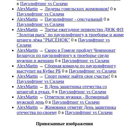
в
Пауэлифтинг vs Силачи
AlexMartin
→
Лидеры гомельских жимовиков!
0
в
Пауэлифтинг vs Силачи
AlexMartin
→
Пауэрлифтинг - сексуальный
0
в
Пауэлифтинг vs Силачи
AlexMartin
→
Третье ежегодное первенство ДЮК ФП
"Золотая рысь" по пауэрлифтингу в троеборье и жиме
штанги лёжа "РЫСЁНОК"
0
в
Пауэлифтинг vs
Силачи
AlexMartin
→
Скоро в Гомеле пройдет Чемпионат
Беларуси по пауэрлифтингу в троеборье среди
мужчин и женщин
0
в
Пауэлифтинг vs Силачи
AlexMartin
→
Сборная команда по пауэрлифтингу
выступит на Кубке РБ
0
в
Пауэлифтинг vs Силачи
AlexMartin
→
Спорт помог найти свое счастье!
0
в
Пауэлифтинг vs Силачи
AlexMartin
→
В День защитника отечества со
штангой в руках.
0
в
Пауэлифтинг vs Силачи
AlexMartin
→
Отметили мужики - Всемирный
мужской день
0
в
Пауэлифтинг vs Силачи
AlexMartin
→
Жимовики отметят День защитника
отечества по-своему
0
в
Пауэлифтинг vs Силачи
Привязанные изображения