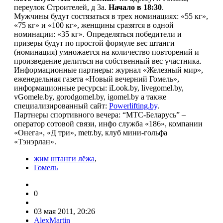
переулок Строителей, д 3а.
Начало в 18:30
.
Мужчины будут состязаться в трех номинациях: «55 кг»,
«75 кг» и «100 кг», женщины сразятся в одной
номинации: «35 кг». Определяться победители и
призеры будут по простой формуле вес штанги
(номинация) умножается на количество повторений и
произведение делиться на собственный вес участника.
Информационные партнеры: журнал «Железный мир»,
еженедельная газета «Новый вечерний Гомель»,
информационные ресурсы: iLook.by, livegomel.by,
vGomele.by, gorodgomel.by, igomel.by а также
специализированный сайт:
Powerlifting.by
.
Партнеры спортивного вечера: “МТС-Беларусь” –
оператор сотовой связи, инфо служба «186», компании
«Онега», «Д три», metr.by, клуб мини-гольфа
«Тэнэрлан».
жим штанги лёжа
,
Гомель
0
03 мая 2011, 20:26
AlexMartin