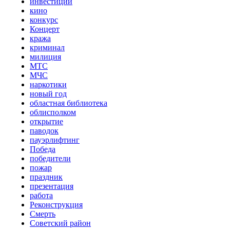
инвестиции
кино
конкурс
Концерт
кража
криминал
милиция
МТС
МЧС
наркотики
новый год
областная библиотека
облисполком
открытие
паводок
пауэрлифтинг
Победа
победители
пожар
праздник
презентация
работа
Реконструкция
Смерть
Советский район