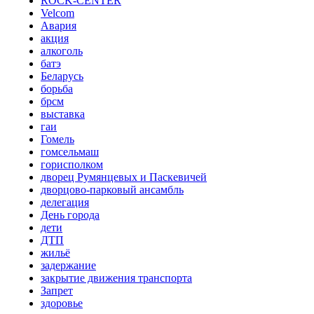
ROCK-CENTER
Velcom
Авария
акция
алкоголь
батэ
Беларусь
борьба
брсм
выставка
гаи
Гомель
гомсельмаш
горисполком
дворец Румянцевых и Паскевичей
дворцово-парковый ансамбль
делегация
День города
дети
ДТП
жильё
задержание
закрытие движения транспорта
Запрет
здоровье