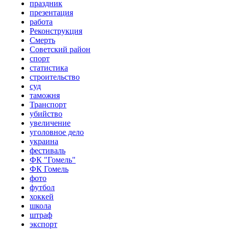
праздник
презентация
работа
Реконструкция
Смерть
Советский район
спорт
статистика
строительство
суд
таможня
Транспорт
убийство
увеличение
уголовное дело
украина
фестиваль
ФК "Гомель"
ФК Гомель
фото
футбол
хоккей
школа
штраф
экспорт