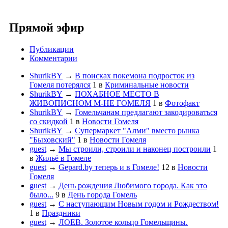
Прямой эфир
Публикации
Комментарии
ShurikBY
→
В поисках покемона подросток из
Гомеля потерялся
1
в
Криминальные новости
ShurikBY
→
ПОХАБНОЕ МЕСТО В
ЖИВОПИСНОМ М-НЕ ГОМЕЛЯ
1
в
Фотофакт
ShurikBY
→
Гомельчанам предлагают закодироваться
со скидкой
1
в
Новости Гомеля
ShurikBY
→
Супермаркет "Алми" вместо рынка
"Быховский"
1
в
Новости Гомеля
guest
→
Мы строили, строили и наконец построили
1
в
Жильё в Гомеле
guest
→
Gepard.by теперь и в Гомеле!
12
в
Новости
Гомеля
guest
→
День рождения Любимого города. Как это
было...
9
в
День города Гомель
guest
→
С наступающим Новым годом и Рождеством!
1
в
Праздники
guest
→
ЛОЕВ. Золотое кольцо Гомельщины.