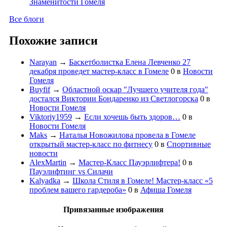
Знаменитости Гомеля
Все блоги
Похожие записи
Narayan
→
Баскетболистка Елена Левченко 27
декабря проведет мастер-класс в Гомеле
0
в
Новости
Гомеля
Buyfif
→
Областной оскар "Лучшего учителя года"
достался Виктории Бондаренко из Светлогорска
0
в
Новости Гомеля
Viktoriy1959
→
Если хочешь быть здоров…
0
в
Новости Гомеля
Maks
→
Наталья Новожилова провела в Гомеле
открытый мастер-класс по фитнесу
0
в
Спортивные
новости
AlexMartin
→
Мастер-Класс Пауэрлифтера!
0
в
Пауэлифтинг vs Силачи
Kalyadka
→
Школа Стиля в Гомеле! Мастер-класс «5
проблем вашего гардероба»
0
в
Афиша Гомеля
Привязанные изображения