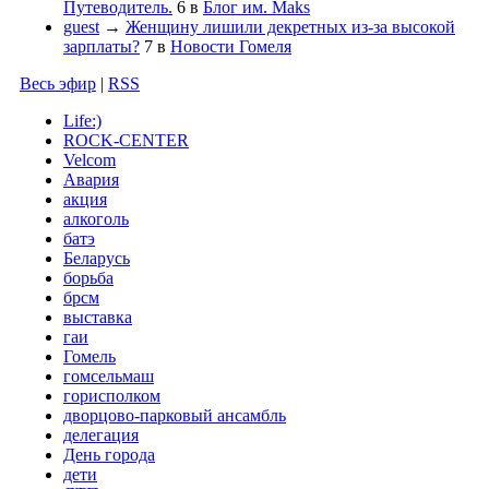
Путеводитель.
6
в
Блог им. Maks
guest
→
Женщину лишили декретных из-за высокой
зарплаты?
7
в
Новости Гомеля
Весь эфир
|
RSS
Life:)
ROCK-CENTER
Velcom
Авария
акция
алкоголь
батэ
Беларусь
борьба
брсм
выставка
гаи
Гомель
гомсельмаш
горисполком
дворцово-парковый ансамбль
делегация
День города
дети