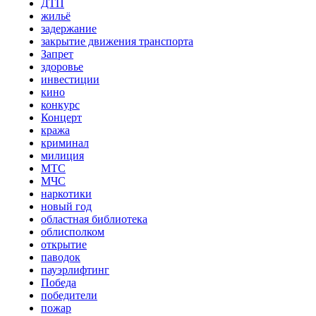
ДТП
жильё
задержание
закрытие движения транспорта
Запрет
здоровье
инвестиции
кино
конкурс
Концерт
кража
криминал
милиция
МТС
МЧС
наркотики
новый год
областная библиотека
облисполком
открытие
паводок
пауэрлифтинг
Победа
победители
пожар