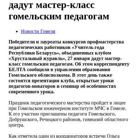
дадут мастер-класс
гомельским педагогам
Новости Гомеля
Победители и лауреаты конкурсов профмастерства
педагогических работников «Учитель года
Республики Беларусь», объединенных клубом
«Хрустальный журавль», 27 января дадут мастер-
класс гомельским педагогам. Об этом корреспонденту
БЕЛТА сообщили в управлении образования
Гомельского облисполкома. В этот день также
состоятся презентация клуба, открытые уроки
педагогов-новаторов и семинар об особенностях
современного урока.
Праздник педагогического мастерства пройдет в лицее
при Гомельском инженерном институте МЧС в Гомеле.
К его участию приглашены педагоги Гомельского,
Добрушского, Речицкого районов, гимназий областного
центра.
Как отметила один из координаторов встречи Ольга