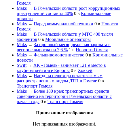
Гомеля
Maks
→
В Гомельской области рост коррупционных
преступлений составил 40%
0
в
Криминальные
новости
Maks
→
Парад коммунальной техники
0
в
Новости
Гомеля
Maks
→
В Гомельской области у МТС 400 тысяч
абонентов
0
в
Мобильные операторы
Maks
→
За прошлый месяц реальная зарплата в
регионе выросла на 7,6 %
1
в
Новости Гомеля
Maks
→
Фальшивомонетничество
0
в
Криминальные
новости
Swift
→
ХК «Гомель» занимает 121-е место в
клубном рейтинге Европы
0
в
Хоккей
Maks
→
Наезд на пешехода остается самым
распространенным видом ДТП в Гомеле
0
в
Транспорт Гомеля
Maks
→
Более 180 краж транспортных средств
совершено на территории Гомельской области с
начала года
0
в
Транспорт Гомеля
Привязанные изображения
Нет привязанных изображений.