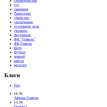
строительство
суд
таможня
Транспорт
убийство
увеличение
уголовное дело
украина
фестиваль
ФК "Гомель"
ФК Гомель
фото
футбол
хоккей
школа
экспорт
Блоги
Топ
16.36
Афиша Гомеля
13.34
Опросы