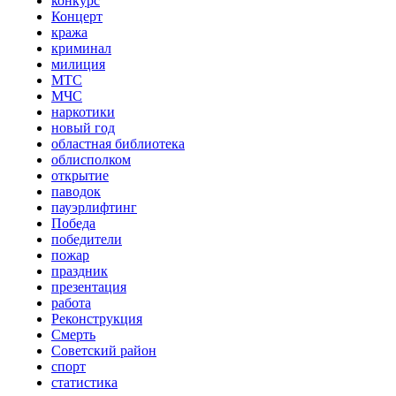
конкурс
Концерт
кража
криминал
милиция
МТС
МЧС
наркотики
новый год
областная библиотека
облисполком
открытие
паводок
пауэрлифтинг
Победа
победители
пожар
праздник
презентация
работа
Реконструкция
Смерть
Советский район
спорт
статистика