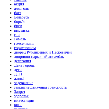
акция
алкоголь
батэ
Беларусь
борьба
брсм
выставка
гаи
Гомель
гомсельмаш
горисполком
дворец Румянцевых и Паскевичей
дворцово-парковый ансамбль
делегация
День города
дети
ДТП
жильё
задержание
закрытие движения транспорта
Запрет
здоровье
инвестиции
кино