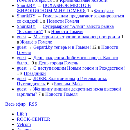
Гомеля потерялся
1
в
Криминальные новости
ShurikBY
→
ПОХАБНОЕ МЕСТО В
ЖИВОПИСНОМ М-НЕ ГОМЕЛЯ
1
в
Фотофакт
ShurikBY
→
Гомельчанам предлагают закодироваться
со скидкой
1
в
Новости Гомеля
ShurikBY
→
Супермаркет "Алми" вместо рынка
"Быховский"
1
в
Новости Гомеля
guest
→
Мы строили, строили и наконец построили
1
в
Жильё в Гомеле
guest
→
Gepard.by теперь и в Гомеле!
12
в
Новости
Гомеля
guest
→
День рождения Любимого города. Как это
было...
9
в
День города Гомель
guest
→
С наступающим Новым годом и Рождеством!
1
в
Праздники
guest
→
ЛОЕВ. Золотое кольцо Гомельщины.
Путеводитель.
6
в
Блог им. Maks
guest
→
Женщину лишили декретных из-за высокой
зарплаты?
7
в
Новости Гомеля
Весь эфир
|
RSS
Life:)
ROCK-CENTER
Velcom
Авария