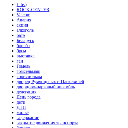
Life:)
ROCK-CENTER
Velcom
Авария
акция
алкоголь
батэ
Беларусь
борьба
брсм
выставка
гаи
Гомель
гомсельмаш
горисполком
дворец Румянцевых и Паскевичей
дворцово-парковый ансамбль
делегация
День города
дети
ДТП
жильё
задержание
закрытие движения транспорта
Запрет