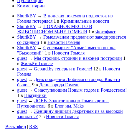
Публикации
Комментарии
ShurikBY
→
В поисках покемона подросток из
Гомеля потерялся
1
в
Криминальные новости
ShurikBY
→
ПОХАБНОЕ МЕСТО В
ЖИВОПИСНОМ М-НЕ ГОМЕЛЯ
1
в
Фотофакт
ShurikBY
→
Гомельчанам предлагают закодироваться
со скидкой
1
в
Новости Гомеля
ShurikBY
→
Супермаркет "Алми" вместо рынка
"Быховский"
1
в
Новости Гомеля
guest
→
Мы строили, строили и наконец построили
1
в
Жильё в Гомеле
guest
→
Gepard.by теперь и в Гомеле!
12
в
Новости
Гомеля
guest
→
День рождения Любимого города. Как это
было...
9
в
День города Гомель
guest
→
С наступающим Новым годом и Рождеством!
1
в
Праздники
guest
→
ЛОЕВ. Золотое кольцо Гомельщины.
Путеводитель.
6
в
Блог им. Maks
guest
→
Женщину лишили декретных из-за высокой
зарплаты?
7
в
Новости Гомеля
Весь эфир
|
RSS