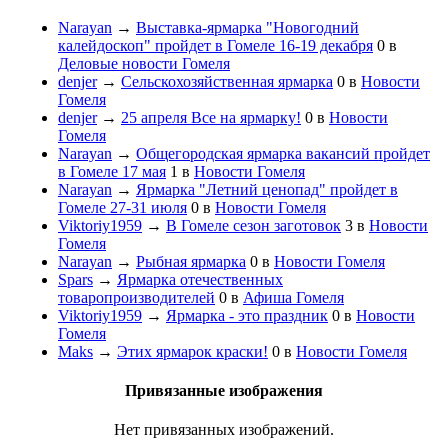
Narayan
→
Выставка-ярмарка "Новогодний
калейдоскоп" пройдет в Гомеле 16-19 декабря
0
в
Деловые новости Гомеля
denjer
→
Сельскохозяйственная ярмарка
0
в
Новости
Гомеля
denjer
→
25 апреля Все на ярмарку!
0
в
Новости
Гомеля
Narayan
→
Общегородская ярмарка вакансий пройдет
в Гомеле 17 мая
1
в
Новости Гомеля
Narayan
→
Ярмарка "Летний ценопад" пройдет в
Гомеле 27-31 июля
0
в
Новости Гомеля
Viktoriy1959
→
В Гомеле сезон заготовок
3
в
Новости
Гомеля
Narayan
→
Рыбная ярмарка
0
в
Новости Гомеля
Spars
→
Ярмарка отечественных
товаропроизводителей
0
в
Афиша Гомеля
Viktoriy1959
→
Ярмарка - это праздник
0
в
Новости
Гомеля
Maks
→
Этих ярмарок краски!
0
в
Новости Гомеля
Привязанные изображения
Нет привязанных изображений.