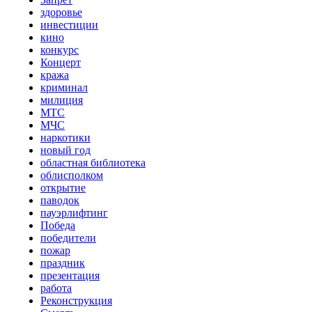
здоровье
инвестиции
кино
конкурс
Концерт
кража
криминал
милиция
МТС
МЧС
наркотики
новый год
областная библиотека
облисполком
открытие
паводок
пауэрлифтинг
Победа
победители
пожар
праздник
презентация
работа
Реконструкция