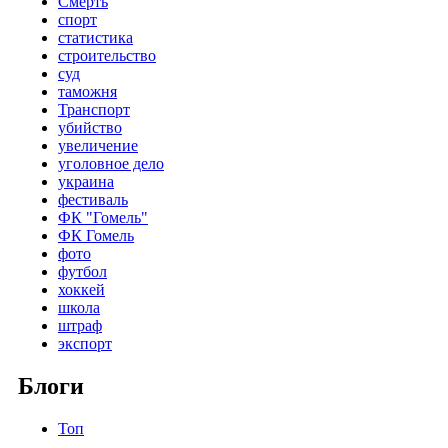
Смерть
спорт
статистика
строительство
суд
таможня
Транспорт
убийство
увеличение
уголовное дело
украина
фестиваль
ФК "Гомель"
ФК Гомель
фото
футбол
хоккей
школа
штраф
экспорт
Блоги
Топ