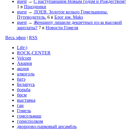
guest
→
С наступающим Новым годом и Рождеством!
1
в
Праздники
guest
→
ЛОЕВ. Золотое кольцо Гомельщины.
Путеводитель.
6
в
Блог им. Maks
guest
→
Женщину лишили декретных из-за высокой
зарплаты?
7
в
Новости Гомеля
Весь эфир
|
RSS
Life:)
ROCK-CENTER
Velcom
Авария
акция
алкоголь
батэ
Беларусь
борьба
брсм
выставка
гаи
Гомель
гомсельмаш
горисполком
дворцово-парковый ансамбль