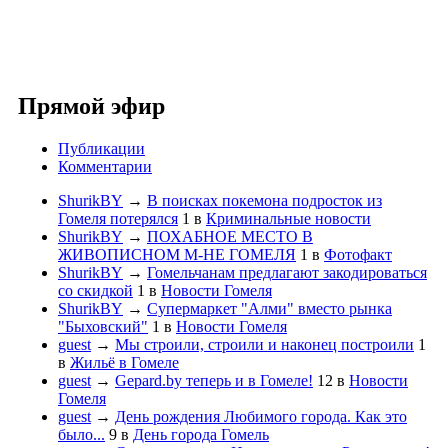
Прямой эфир
Публикации
Комментарии
ShurikBY
→
В поисках покемона подросток из
Гомеля потерялся
1
в
Криминальные новости
ShurikBY
→
ПОХАБНОЕ МЕСТО В
ЖИВОПИСНОМ М-НЕ ГОМЕЛЯ
1
в
Фотофакт
ShurikBY
→
Гомельчанам предлагают закодироваться
со скидкой
1
в
Новости Гомеля
ShurikBY
→
Супермаркет "Алми" вместо рынка
"Быховский"
1
в
Новости Гомеля
guest
→
Мы строили, строили и наконец построили
1
в
Жильё в Гомеле
guest
→
Gepard.by теперь и в Гомеле!
12
в
Новости
Гомеля
guest
→
День рождения Любимого города. Как это
было...
9
в
День города Гомель