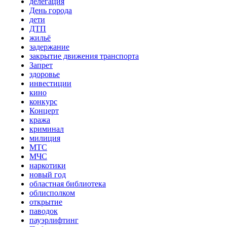
делегация
День города
дети
ДТП
жильё
задержание
закрытие движения транспорта
Запрет
здоровье
инвестиции
кино
конкурс
Концерт
кража
криминал
милиция
МТС
МЧС
наркотики
новый год
областная библиотека
облисполком
открытие
паводок
пауэрлифтинг