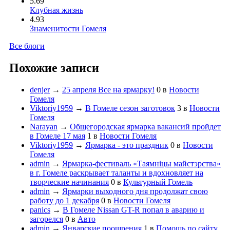
5.69
Клубная жизнь
4.93
Знаменитости Гомеля
Все блоги
Похожие записи
denjer
→
25 апреля Все на ярмарку!
0
в
Новости
Гомеля
Viktoriy1959
→
В Гомеле сезон заготовок
3
в
Новости
Гомеля
Narayan
→
Общегородская ярмарка вакансий пройдет
в Гомеле 17 мая
1
в
Новости Гомеля
Viktoriy1959
→
Ярмарка - это праздник
0
в
Новости
Гомеля
admin
→
Ярмарка-фестиваль «Таямнiцы майстэрства»
в г. Гомеле раскрывает таланты и вдохновляет на
творческие начинания
0
в
Культурный Гомель
admin
→
Ярмарки выходного дня продолжат свою
работу до 1 декабря
0
в
Новости Гомеля
panics
→
В Гомеле Nissan GT-R попал в аварию и
загорелся
0
в
Авто
admin
→
Январские поощрения
1
в
Помощь по сайту