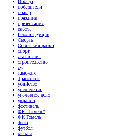
Победа
победители
пожар
праздник
презентация
работа
Реконструкция
Смерть
Советский район
спорт
статистика
строительство
суд
таможня
Транспорт
убийство
увеличение
уголовное дело
украина
фестиваль
ФК "Гомель"
ФК Гомель
фото
футбол
хоккей