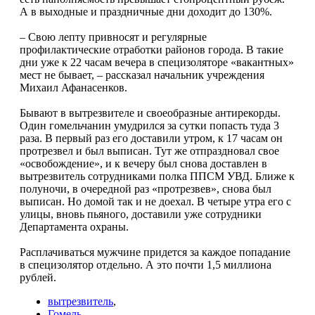
А в выходные и праздничные дни доходит до 130%.
– Свою лепту привносят и регулярные
профилактические отработки районов города. В такие
дни уже к 22 часам вечера в специзоляторе «вакантных»
мест не бывает, – рассказал начальник учреждения
Михаил Афанасенков.
Бывают в вытрезвителе и своеобразные антирекорды.
Один гомельчанин умудрился за сутки попасть туда 3
раза. В первый раз его доставили утром, к 17 часам он
протрезвел и был выписан. Тут же отпраздновал свое
«освобождение», и к вечеру был снова доставлен в
вытрезвитель сотрудниками полка ППСМ УВД. Ближе к
полуночи, в очередной раз «протрезвев», снова был
выписан. Но домой так и не доехал. В четыре утра его с
улицы, вновь пьяного, доставили уже сотрудники
Департамента охраны.
Расплачиваться мужчине придется за каждое попадание
в специзолятор отдельно. А это почти 1,5 миллиона
рублей.
вытрезвитель
,
Гомель
,