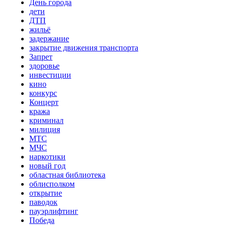
День города
дети
ДТП
жильё
задержание
закрытие движения транспорта
Запрет
здоровье
инвестиции
кино
конкурс
Концерт
кража
криминал
милиция
МТС
МЧС
наркотики
новый год
областная библиотека
облисполком
открытие
паводок
пауэрлифтинг
Победа