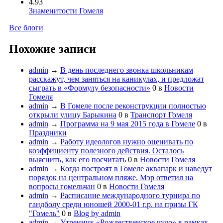
4.93
Знаменитости Гомеля
Все блоги
Похожие записи
admin
→
В день последнего звонка школьникам
расскажут, чем заняться на каникулах, и предложат
сыграть в «Формулу безопасности»
0
в
Новости
Гомеля
admin
→
В Гомеле после реконструкции полностью
открыли улицу Барыкина
0
в
Транспорт Гомеля
admin
→
Программа на 9 мая 2015 года в Гомеле
0
в
Праздники
admin
→
Работу идеологов нужно оценивать по
коэффициенту полезного действия. Осталось
выяснить, как его посчитать
0
в
Новости Гомеля
admin
→
Когда построят в Гомеле аквапарк и наведут
порядок на центральном пляже. Мэр ответил на
вопросы гомельчан
0
в
Новости Гомеля
admin
→
Расписание международного турнира по
гандболу среди юношей 2000-01 г.р. на призы ГК
"Гомель"
0
в
Blog by admin
admin
→
Утренник «Рождественское чудо» в рамках