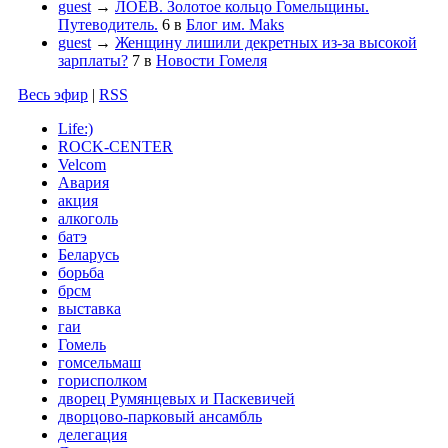
guest
→
ЛОЕВ. Золотое кольцо Гомельщины.
Путеводитель.
6
в
Блог им. Maks
guest
→
Женщину лишили декретных из-за высокой
зарплаты?
7
в
Новости Гомеля
Весь эфир
|
RSS
Life:)
ROCK-CENTER
Velcom
Авария
акция
алкоголь
батэ
Беларусь
борьба
брсм
выставка
гаи
Гомель
гомсельмаш
горисполком
дворец Румянцевых и Паскевичей
дворцово-парковый ансамбль
делегация