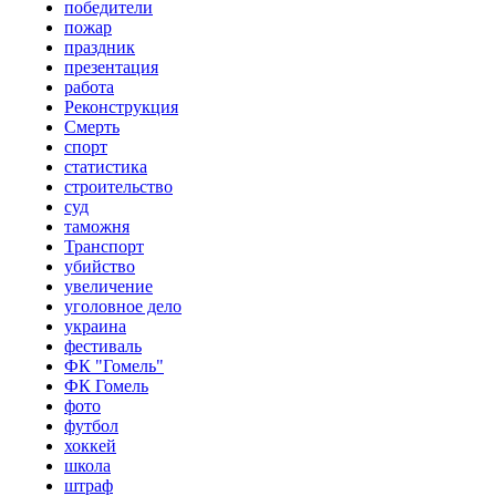
победители
пожар
праздник
презентация
работа
Реконструкция
Смерть
спорт
статистика
строительство
суд
таможня
Транспорт
убийство
увеличение
уголовное дело
украина
фестиваль
ФК "Гомель"
ФК Гомель
фото
футбол
хоккей
школа
штраф