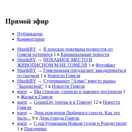
Прямой эфир
Публикации
Комментарии
ShurikBY
→
В поисках покемона подросток из
Гомеля потерялся
1
в
Криминальные новости
ShurikBY
→
ПОХАБНОЕ МЕСТО В
ЖИВОПИСНОМ М-НЕ ГОМЕЛЯ
1
в
Фотофакт
ShurikBY
→
Гомельчанам предлагают закодироваться
со скидкой
1
в
Новости Гомеля
ShurikBY
→
Супермаркет "Алми" вместо рынка
"Быховский"
1
в
Новости Гомеля
guest
→
Мы строили, строили и наконец построили
1
в
Жильё в Гомеле
guest
→
Gepard.by теперь и в Гомеле!
12
в
Новости
Гомеля
guest
→
День рождения Любимого города. Как это
было...
9
в
День города Гомель
guest
→
С наступающим Новым годом и Рождеством!
1
в
Праздники