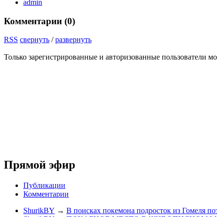
admin
Комментарии (
0
)
RSS
свернуть
/
развернуть
Только зарегистрированные и авторизованные пользователи мо
Прямой эфир
Публикации
Комментарии
ShurikBY
→
В поисках покемона подросток из Гомеля по