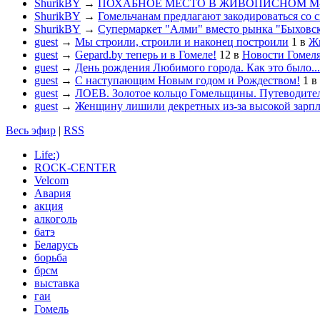
ShurikBY
→
ПОХАБНОЕ МЕСТО В ЖИВОПИСНОМ М
ShurikBY
→
Гомельчанам предлагают закодироваться со 
ShurikBY
→
Супермаркет "Алми" вместо рынка "Быховс
guest
→
Мы строили, строили и наконец построили
1
в
Жи
guest
→
Gepard.by теперь и в Гомеле!
12
в
Новости Гомел
guest
→
День рождения Любимого города. Как это было...
guest
→
С наступающим Новым годом и Рождеством!
1
в
guest
→
ЛОЕВ. Золотое кольцо Гомельщины. Путеводител
guest
→
Женщину лишили декретных из-за высокой зарп
Весь эфир
|
RSS
Life:)
ROCK-CENTER
Velcom
Авария
акция
алкоголь
батэ
Беларусь
борьба
брсм
выставка
гаи
Гомель