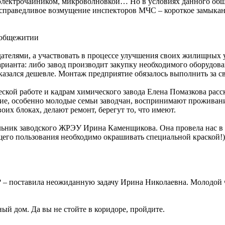
электрочайником, микроволновкой… Но в условиях данного об­щ
 справедливое возмущение инспекторов МЧС – короткое замыкани
елями, а участвовать в процессе улучшения своих жилищных ус
ианта: либо завод производит закупку необходимого оборудова
казался дешевле. Монтаж предприятие обязалось выполнить за св
ской работе и кадрам химического завода Елена Помазкова расск
, особенно молодые семьи заводчан, воспринимают проживание
оих блоках, делают ремонт, берегут то, что имеют.
альник заводского ЖРЭУ Ирина Каменщикова. Она провела нас в 
щего пользования необходимо окрашивать специальной краской!)
? – поставила неожиданную задачу Ирина Николаевна. Молодой ч
ый дом. Да вы не стойте в коридоре, пройдите.