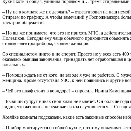
Кухня хоть и общая, удивила порядком и… тремя стиральными
– Ну не в комнате же их держать? – отреагировал на наш немой
Стираем по графику. А чтобы замечаний у Госпожнадзора бол
электрик общежития.
– Но вы же понимаете, что это не прихоть МЧС, а действительн
Полевиков. Сегодня ему чаще обычного приходится объяснять
столько электроприборы, сколько жильцов.
Со специалистом никто и не спорит. Просто не у всех есть 400 
оказалась бывшая заводчанка, тринадцать лет отработавшая в ц
идеальных.
– Помощи ждать не от кого, на заводе я уже не работаю. С муже
женщина. Кроме отсутствия УЗО, к ней появились и другие во
– Чей это шкаф стоит в коридоре? – спросила Ирина Каменщик
– Бывший супруг никак свой хлам не вывезет. Он больше года 
видно, что жен­щина переживает из-за случившегося. – Сегодня
Хозяйке комнаты подсказали, какие есть законные способы изб
– Прибор монтируется на общей кухне, поэтому оплачивать его 