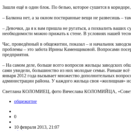
Зашли ещё в один блок. По белью, которое сушится в коридоре,
– Балкона нет, а за окном постиранные вещи не развесишь – та
– Девочки, да я к вам пришла не ругаться, а похвалить ваших
необходимости можно прижать к стене. В условиях нашей тесно
Час, проведённый в общежитии, показал – и начальник заводс
проблемы – это забота Ирины Каменщиковой. Вопросами посерь
предприятия.
– На самом деле, больше всего вопросов жильцы заводских об
сами увидели, большинство из них молодые семьи. Раньше всё 
января 2012 года вызывает множество дополнительных вопросов
администрации района. У каждого жильца своя «жилищная» исто
Светлана КОЛОМИЕЦ, фото Вячеслава КОЛОМИЙЦА, «Совет
общежитие
0
10 февраля 2013, 21:07