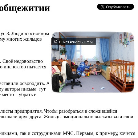
м общежитии
пус 3. Люди в основном
тому многих жильцов
. Своё недовольство
о инспектор пытается
аставили освободить. А
у авторы письма, тут
 место – убрать и
листы предприятия. Чтобы ра­зобраться в сложившейся
у услышали друг друга. Жильцы эмоционально высказывали свои
жильцами, так и сотрудниками МЧС. Первым, к примеру, хочется