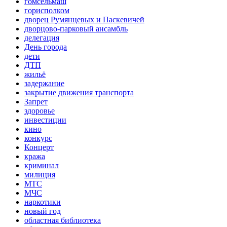
гомсельмаш
горисполком
дворец Румянцевых и Паскевичей
дворцово-парковый ансамбль
делегация
День города
дети
ДТП
жильё
задержание
закрытие движения транспорта
Запрет
здоровье
инвестиции
кино
конкурс
Концерт
кража
криминал
милиция
МТС
МЧС
наркотики
новый год
областная библиотека