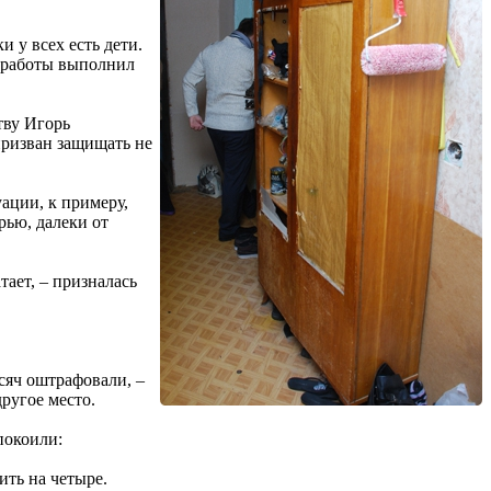
 у всех есть дети.
е работы выполнил
тву Игорь
призван защищать не
уации, к примеру,
рью, далеки от
тает, – призналась
сяч оштрафовали, –
другое место.
покоили:
ить на четыре.