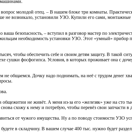
 машинами.
 вопрос молодой отец. – В нашем блоке три комнаты. Практически
ьше не возникало, установили УЗО. Купили его сами, монтажны
о ваша безопасность, – вступил в разговор мастер по электричес
 жильцам необходимость установки УЗО. Этот «умный» прибор 
тысяч, чтобы обеспечить себе и своим детям защиту. В такой сит
ехе сушки фосфогипса. Условия, в которых проживает она с доче
м не общаемся. Дочку надо поднимать, на неё с трудом денег хва
просы.
ова.
в общежитии не живёт. А меня из-за его «железяк» уже на сто ты
 снова схожу к нему и потребую, чтобы перевёз свои запчасти в 
авиться от чужого имущества. Ну а по поводу стоимости УЗО ус
будете в складчину. В вашем случае 400 тыс. нужно будет раздел