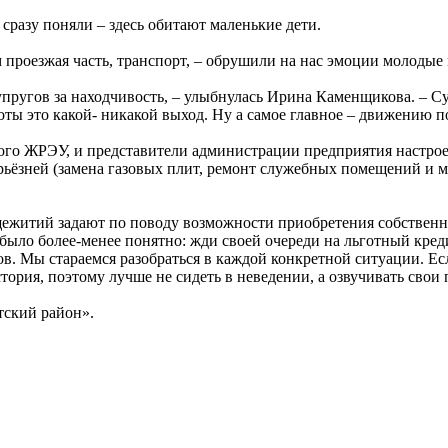
 сразу поняли – здесь обитают маленькие дети.
м проезжая часть, транспорт, – обрушили на нас эмоции молодые
 супругов за находчивость, – улыбнулась Ирина Каменщикова. – 
ты это какой- никакой выход. Ну а самое главное – движению п
кого ЖРЭУ, и представители администрации предприятия настро
ёзней (замена газовых плит, ремонт служебных помещений и мес
щежитий задают по поводу возможности приобретения собственно
было более-менее понятно: жди своей очереди на льготный кред
. Мы стараемся разобраться в каждой конкретной ситуации. Есл
рия, поэтому лучше не сидеть в неведении, а озвучивать свои 
ский район».