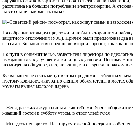
окружить себя комфортом: пользоваться стиральной машиной, 
рассчитана на большое потребление электроэнергии. А отсюда
на это станет закрывать глаза?
На собрании жильцам предложили не быть сторонними наблюдат
защитного отключения (УЗО). Причём были предложены два вар
его сами. Большинство предпочли второй вариант, так как он о
По пути в общежитие и.о. заместителя директора по идеологиче
нуждающихся в улучшении жилищных условий. Поэтому многие
несмотря на общую кухню, не ропщут, а следят за порядком в св
Буквально через пять минут в этом предложила убедиться нач
пустому коридору, аккуратно снятым обоям (стены в местах об
комнаты вышел молодой парень.
– Женя, расскажи журналистам, как тебе живётся в общежитии
ждавший гостей в субботу утром, в ответ улыбнулся.
– Мы здесь ненадолго. Планируем с женой построить собственн