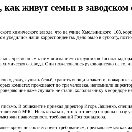
, как живут семьи в заводско
кого химического завода, что на улице Хмельницкого, 108, кор
этом убедились наши корреспонденты. Дело было в субботу, поэ
овольны чрезмерным к ним вниманием сотрудников Госпожнадзора
 химического завода. Они пожаловались руководителю на то, чт
юю одежду, сушить бельё, хранить овощи и закатки, пожарные з
оторых комнатах проживают по три человека, напомнили директор
роверяющие даже слушать не стали: холодильнику в коридоре не
е письмо. В общежитие приехал директор Игорь Ляшенко, специа
ставителей МЧС. Нельзя сказать, что в тот вечер стороны сраз
ъясняли правомерность требований Го­спожнадзора.
тоящее время не соответствует требованиям, предъявляемым как 