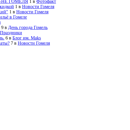
-НЕ ГОМЕЛЯ
1
в
Фотофакт
скидкой
1
в
Новости Гомеля
кий"
1
в
Новости Гомеля
льё в Гомеле
я
9
в
День города Гомель
Праздники
ь.
6
в
Блог им. Maks
латы?
7
в
Новости Гомеля