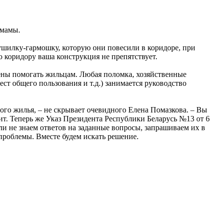
 мамы.
Сушилку-гармошку, которую они повесили в коридоре, при
о коридору ваша конструкция не препятствует.
ены помогать жильцам. Любая поломка, хозяйственные
т общего пользования и т.д.) занимается руководство
го жилья, – не скрывает очевидного Елена Помазкова. – Вы
ит. Теперь же Указ Президента Республики Беларусь №13 от 6
и не знаем ответов на заданные вопросы, запрашиваем их в
проблемы. Вместе будем искать решение.