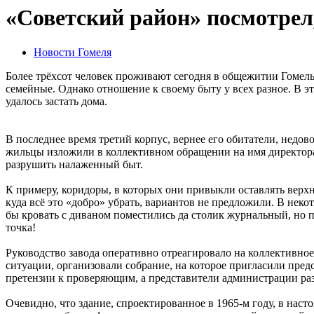
«Советский район» посмотрел
Новости Гомеля
Более трёхсот человек проживают сегодня в общежитии Гомельс
семейные. Однако отношение к своему быту у всех разное. В 
удалось застать дома.
В последнее время третий корпус, вернее его обитатели, нед
жильцы из­ложили в коллективном обращении на имя директора
разрушить налаженный быт.
К примеру, коридоры, в которых они привыкли оставлять верхн
куда всё это «добро» убрать, вариантов не предложили. В нек
бы кровать с диваном поместились да столик журнальный, но п
точка!
Руководство завода оперативно отреагировало на коллективно
ситуации, организовали собрание, на которое пригласили пред
претензии к проверяющим, а представители администрации раз
Очевидно, что здание, спроектированное в 1965-м году, в нас