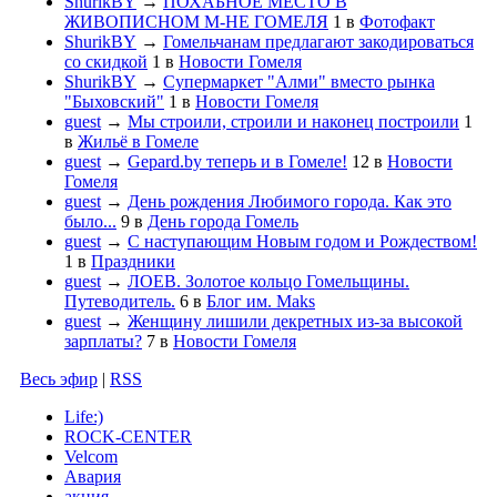
ShurikBY
→
ПОХАБНОЕ МЕСТО В
ЖИВОПИСНОМ М-НЕ ГОМЕЛЯ
1
в
Фотофакт
ShurikBY
→
Гомельчанам предлагают закодироваться
со скидкой
1
в
Новости Гомеля
ShurikBY
→
Супермаркет "Алми" вместо рынка
"Быховский"
1
в
Новости Гомеля
guest
→
Мы строили, строили и наконец построили
1
в
Жильё в Гомеле
guest
→
Gepard.by теперь и в Гомеле!
12
в
Новости
Гомеля
guest
→
День рождения Любимого города. Как это
было...
9
в
День города Гомель
guest
→
С наступающим Новым годом и Рождеством!
1
в
Праздники
guest
→
ЛОЕВ. Золотое кольцо Гомельщины.
Путеводитель.
6
в
Блог им. Maks
guest
→
Женщину лишили декретных из-за высокой
зарплаты?
7
в
Новости Гомеля
Весь эфир
|
RSS
Life:)
ROCK-CENTER
Velcom
Авария
акция