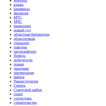
Концерт
кража
криминал
милиция
МТС
МЧС
наркотики
новый год
областная библиотека
облисполком
открытие
паводок
пауэрлифтинг
Победа
победители
пожар
праздник
презентация
работа
Реконструкция
Смерть
Советский район
спорт
статистика
строительство