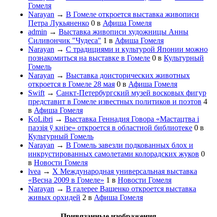
Гомеля
Narayan
→
В Гомеле откроется выставка живописи
Петра Лукьяненко
0
в
Афиша Гомеля
admin
→
Выставка живописи художницы Анны
Силивончик "Чудеса"
1
в
Афиша Гомеля
Narayan
→
С традициями и культурой Японии можно
познакомиться на выставке в Гомеле
0
в
Культурный
Гомель
Narayan
→
Выставка доисторических животных
откроется в Гомеле 28 мая
0
в
Афиша Гомеля
Swift
→
Санкт-Петербургский музей восковых фигур
представит в Гомеле известных политиков и поэтов
4
в
Афиша Гомеля
KoLibri
→
Выставка Геннадия Говора «Мастацтва і
паэзія ў кнізе» откроется в областной библиотеке
0
в
Культурный Гомель
Narayan
→
В Гомель завезли подкованных блох и
инкрустированных самолетами колорадских жуков
0
в
Новости Гомеля
lvea
→
Х Международная универсальная выставка
«Весна 2009 в Гомеле»
1
в
Новости Гомеля
Narayan
→
В галерее Ващенко откроется выставка
живых орхидей
2
в
Афиша Гомеля
Привязанные изображения