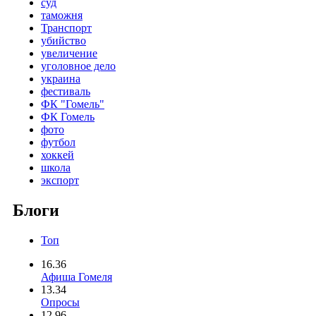
суд
таможня
Транспорт
убийство
увеличение
уголовное дело
украина
фестиваль
ФК "Гомель"
ФК Гомель
фото
футбол
хоккей
школа
экспорт
Блоги
Топ
16.36
Афиша Гомеля
13.34
Опросы
12.96