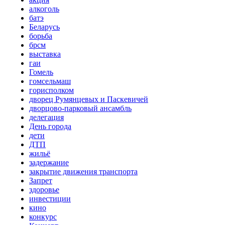
алкоголь
батэ
Беларусь
борьба
брсм
выставка
гаи
Гомель
гомсельмаш
горисполком
дворец Румянцевых и Паскевичей
дворцово-парковый ансамбль
делегация
День города
дети
ДТП
жильё
задержание
закрытие движения транспорта
Запрет
здоровье
инвестиции
кино
конкурс