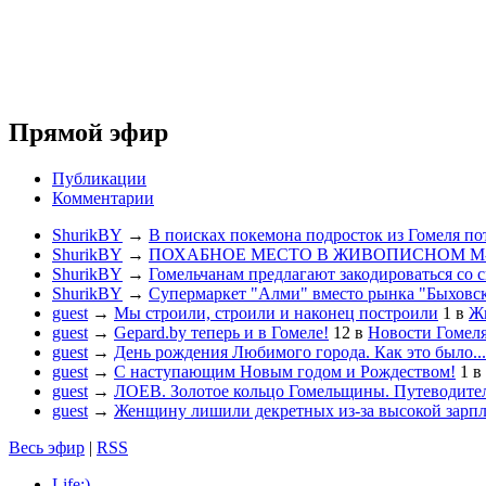
Прямой эфир
Публикации
Комментарии
ShurikBY
→
В поисках покемона подросток из Гомеля по
ShurikBY
→
ПОХАБНОЕ МЕСТО В ЖИВОПИСНОМ М
ShurikBY
→
Гомельчанам предлагают закодироваться со 
ShurikBY
→
Супермаркет "Алми" вместо рынка "Быховс
guest
→
Мы строили, строили и наконец построили
1
в
Жи
guest
→
Gepard.by теперь и в Гомеле!
12
в
Новости Гомел
guest
→
День рождения Любимого города. Как это было...
guest
→
С наступающим Новым годом и Рождеством!
1
в
guest
→
ЛОЕВ. Золотое кольцо Гомельщины. Путеводител
guest
→
Женщину лишили декретных из-за высокой зарп
Весь эфир
|
RSS
Life:)