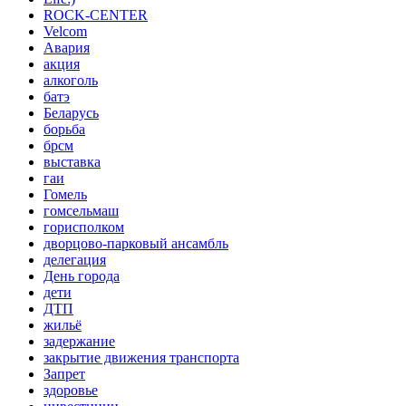
ROCK-CENTER
Velcom
Авария
акция
алкоголь
батэ
Беларусь
борьба
брсм
выставка
гаи
Гомель
гомсельмаш
горисполком
дворцово-парковый ансамбль
делегация
День города
дети
ДТП
жильё
задержание
закрытие движения транспорта
Запрет
здоровье