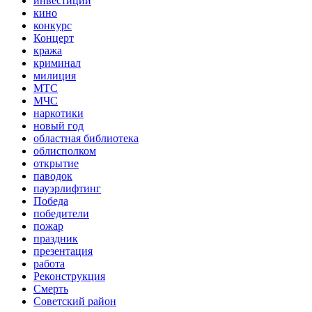
инвестиции
кино
конкурс
Концерт
кража
криминал
милиция
МТС
МЧС
наркотики
новый год
областная библиотека
облисполком
открытие
паводок
пауэрлифтинг
Победа
победители
пожар
праздник
презентация
работа
Реконструкция
Смерть
Советский район