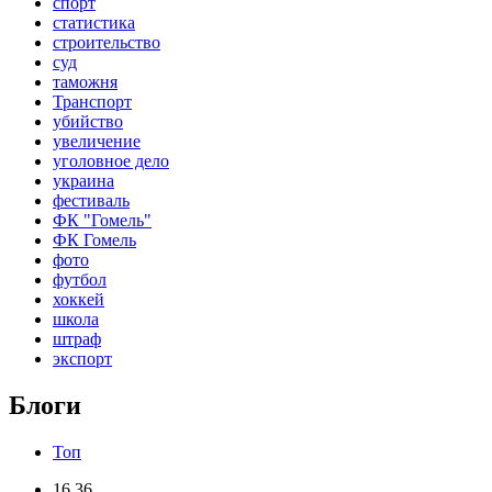
спорт
статистика
строительство
суд
таможня
Транспорт
убийство
увеличение
уголовное дело
украина
фестиваль
ФК "Гомель"
ФК Гомель
фото
футбол
хоккей
школа
штраф
экспорт
Блоги
Топ
16.36