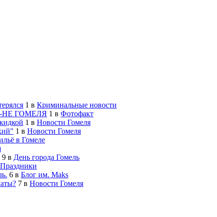
терялся
1
в
Криминальные новости
-НЕ ГОМЕЛЯ
1
в
Фотофакт
скидкой
1
в
Новости Гомеля
кий"
1
в
Новости Гомеля
льё в Гомеле
я
9
в
День города Гомель
Праздники
ь.
6
в
Блог им. Maks
латы?
7
в
Новости Гомеля